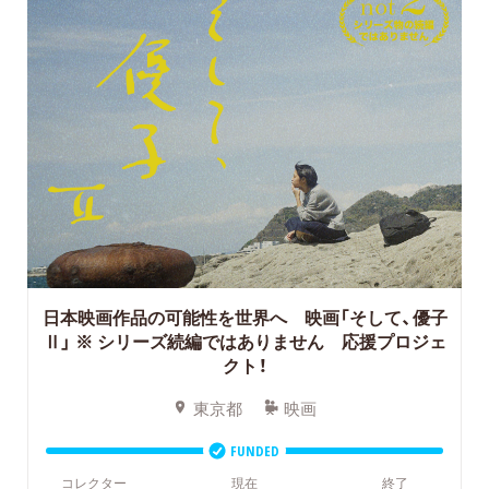
日本映画作品の可能性を世界へ 映画「そして、優子
Ⅱ」
※ シリーズ続編ではありません 応援プロジェ
クト！
東京都
映画
FUNDED
コレクター
現在
終了