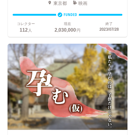
東京都
映画
FUNDED
コレクター
現在
終了
112
2,030,000
2023/07/28
人
円