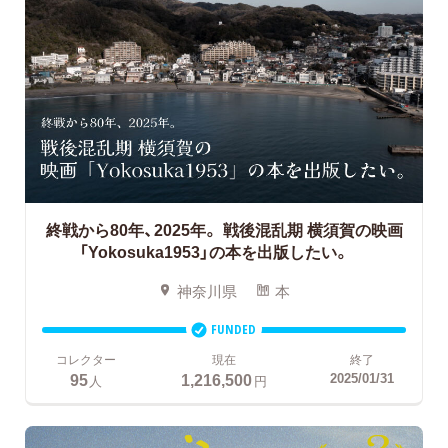
終戦から80年、2025年。
戦後混乱期 横須賀の映画
「Yokosuka1953」の本を出版したい。
神奈川県
本
FUNDED
コレクター
現在
終了
95
1,216,500
2025/01/31
人
円