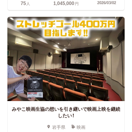
75
1,045,000
2026/03/02
人
円
みやこ映画生協の想いを引き継いで映画上映を継続
したい！
岩手県
映画