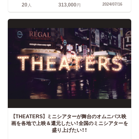
20
313,000
2024/07/16
人
円
【THEATERS】 ミニシアターが舞台のオムニバス映
画を各地で上映＆還元したい！全国のミニシアターを
盛り上げたい！！