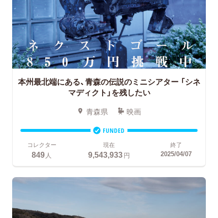
本州最北端にある、青森の伝説のミニシアター
「シネ
マディクト」を残したい
青森県
映画
FUNDED
コレクター
現在
終了
849
9,543,933
2025/04/07
人
円