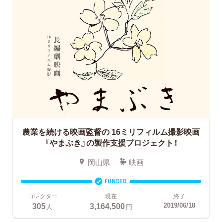
農業を続ける映画監督の
16ミリフィルム撮影映画
『やまぶき』の製作支援プロジェクト！
岡山県
映画
FUNDED
コレクター
現在
終了
305
3,164,500
2019/06/18
人
円