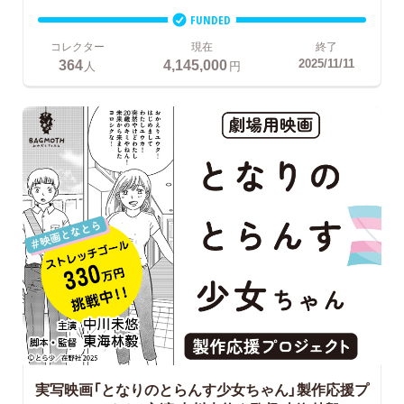
FUNDED
コレクター
現在
終了
364
4,145,000
2025/11/11
人
円
実写映画「となりのとらんす少女ちゃん」製作応援プ