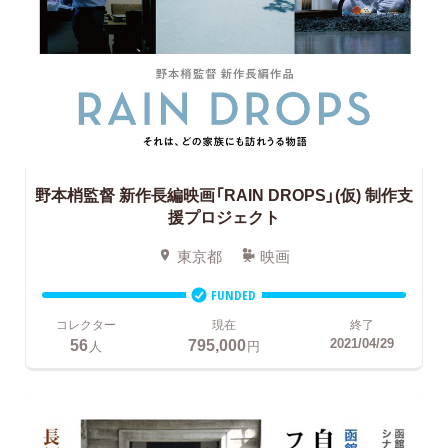
野本梢監督 新作長編映画「RAIN DROPS」(仮)
制作支
援プロジェクト
東京都
映画
FUNDED
コレクター
現在
終了
56
795,000
2021/04/29
人
円