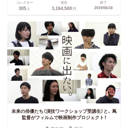
コレクター
現在
終了
305
3,164,500
2019/06/18
人
円
未来の俳優たち（演技ワークショップ受講生）と、
蔦
監督がフィルムで映画制作プロジェクト！