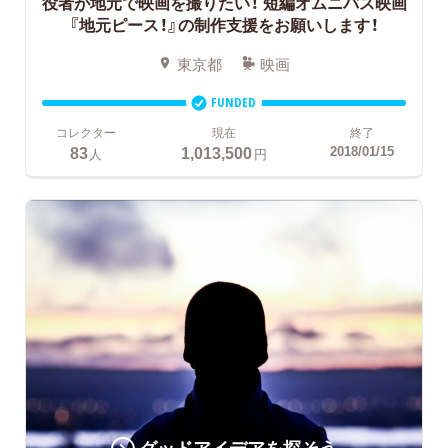
役者が地元で映画を撮りたい！
短編オムニバス映画
『地元ピース！』の制作支援をお願いします！
東京都
映画
FUNDED
コレクター
現在
終了
83
1,013,500
2018/01/15
人
円
グッドアイデアを探そう