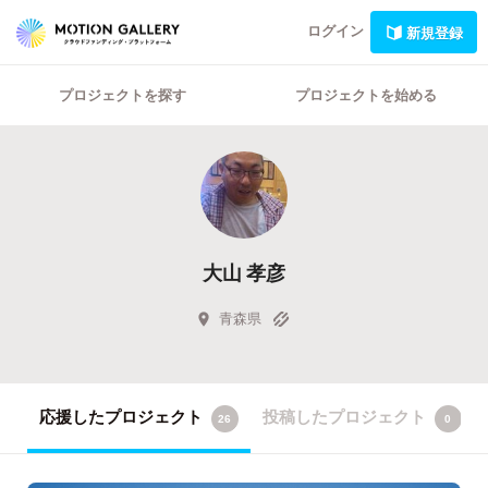
ログイン
新規登録
プロジェクトを探す
プロジェクトを始める
大山 孝彦
青森県
応援したプロジェクト
投稿したプロジェクト
26
0