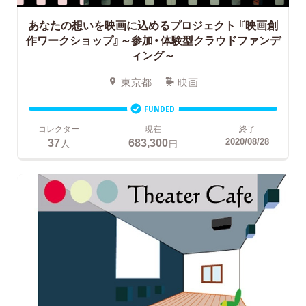
あなたの想いを映画に込めるプロジェクト 『映画創
作ワークショップ』～参加・体験型クラウドファンデ
ィング～
東京都
映画
FUNDED
コレクター
現在
終了
37
683,300
2020/08/28
人
円