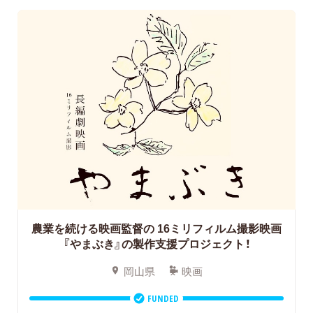
農業を続ける映画監督の
16ミリフィルム撮影映画
『やまぶき』の製作支援プロジェクト！
岡山県
映画
FUNDED