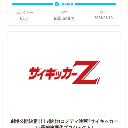
FUNDED
コレクター
現在
終了
61
635,640
2021/03/10
人
円
劇場公開決定！！！
超能力コメディ映画『サイキッカー
Z』長編映画化プロジェクト！