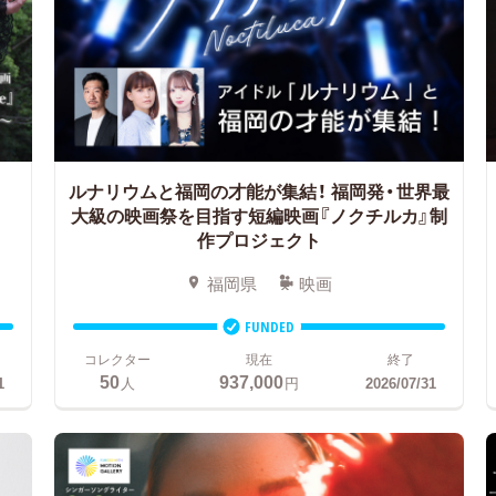
ルナリウムと福岡の才能が集結！
福岡発・世界最
大級の映画祭を目指す短編映画『ノクチルカ』制
作プロジェクト
福岡県
映画
FUNDED
コレクター
現在
終了
50
937,000
1
人
円
2026/07/31