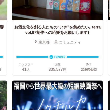
に響
お酒文化を創る人たちの“いき”を集めたい。
terra
vol.07制作への応援をお願いします！
東京都
コミュニティ
FUNDED
コレクター
現在
終了
41
335,577
5
人
円
2026/08/03