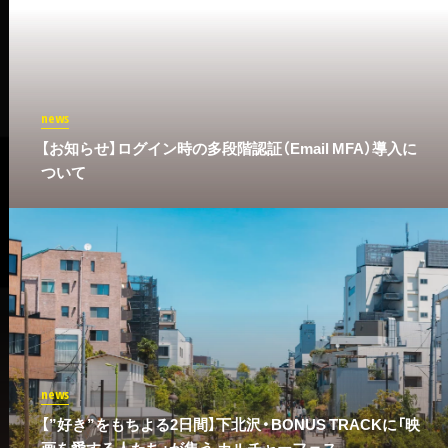
news
​【お知らせ】ログイン時の多段階認証（Email MFA）導入に
ついて
news
【”好き”をもちよる2日間】下北沢・BONUS TRACKに「映
画を愛する人たち」が集う カルチャーフェス