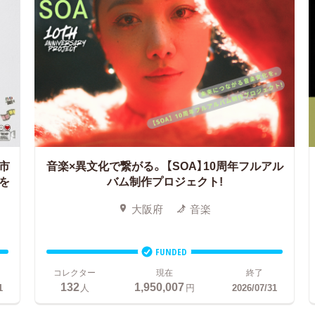
市
音楽×異文化で繋がる。
【SOA】10周年フルアル
を
バム制作プロジェクト!
大阪府
音楽
FUNDED
コレクター
現在
終了
132
1,950,007
1
人
円
2026/07/31