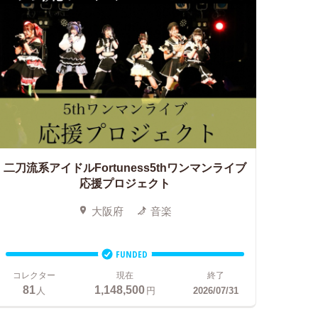
二刀流系アイドルFortuness
5thワンマンライブ
応援プロジェクト
大阪府
音楽
FUNDED
コレクター
現在
終了
81
1,148,500
人
円
2026/07/31