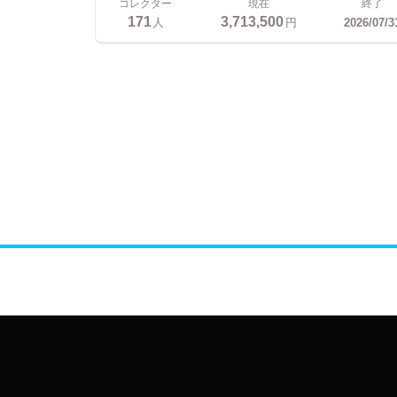
コレクター
現在
終了
171
3,713,500
人
円
2026/07/3