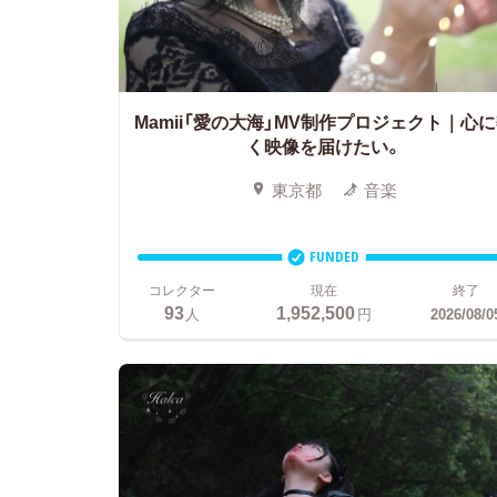
Mamii「愛の大海」MV制作プロジェクト｜心
く映像を届けたい。
東京都
音楽
FUNDED
コレクター
現在
終了
93
1,952,500
人
円
2026/08/0