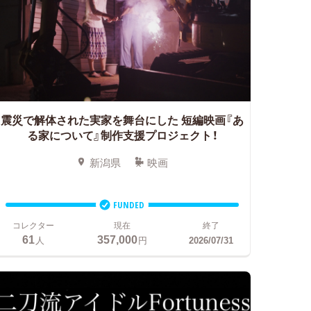
震災で解体された実家を舞台にした
短編映画『あ
る家について』制作支援プロジェクト！
新潟県
映画
FUNDED
コレクター
現在
終了
61
357,000
人
円
2026/07/31