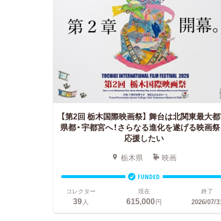
【第2回 栃木国際映画祭】
舞台は北関東最大都
県都・宇都宮へ！さらなる進化を遂げる映画祭
応援したい
栃木県
映画
FUNDED
コレクター
現在
終了
39
615,000
人
円
2026/07/3