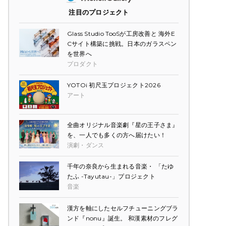
注目のプロジェクト
Glass Studio TooSが工房改善と 海外E
Cサイト構築に挑戦。日本のガラスペン
を世界へ
プロダクト
YOTOi 初尺玉プロジェクト2026
アート
全曲オリジナル音楽劇『星の王子さま』
を、一人でも多くの方へ届けたい！
演劇・ダンス
千年の奈良から生まれる音楽・ 「たゆ
たふ -Tayutau-」プロジェクト
音楽
漢方を軸にしたセルフチューニングブラ
ンド『nonu』誕生。 和漢素材のフレグ