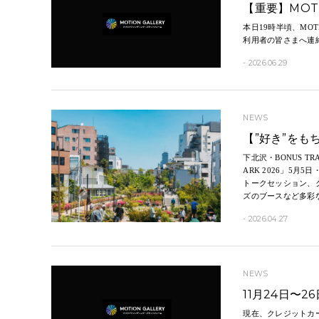
【重要】MOT
本日19時半頃、MO
利用者の皆さまへ連
- 2026.06.29
NEWS
【”好き”をも
下北沢・BONUS T
ARK 2026」5
トークセッション、
ズのブースなど多彩
- 2026.04.27
NEWS
11月24日〜
現在、クレジットカ