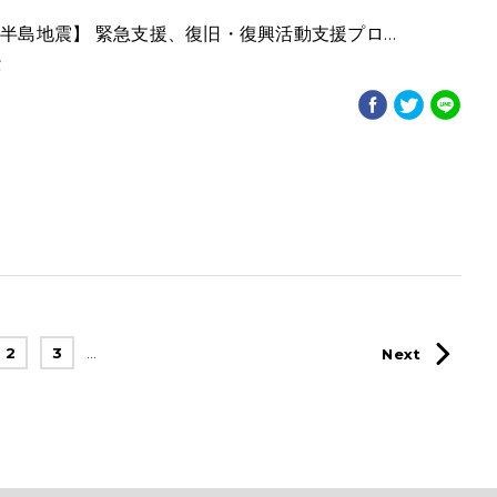
登半島地震】 緊急支援、復旧・復興活動支援プロ…
震
2
3
…
Next