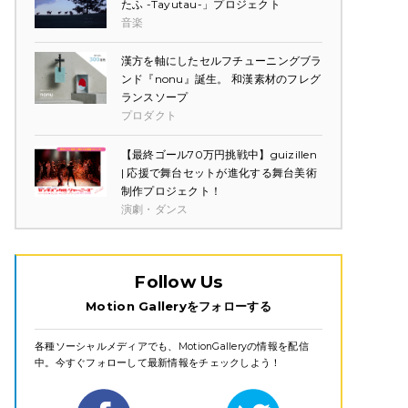
たふ -Tayutau-」プロジェクト
音楽
漢方を軸にしたセルフチューニングブラ
ンド『nonu』誕生。 和漢素材のフレグ
ランスソープ
プロダクト
【最終ゴール70万円挑戦中】guizillen
| 応援で舞台セットが進化する舞台美術
制作プロジェクト！
演劇・ダンス
Follow Us
Motion Galleryをフォローする
各種ソーシャルメディアでも、MotionGalleryの情報を配信
中。今すぐフォローして最新情報をチェックしよう！