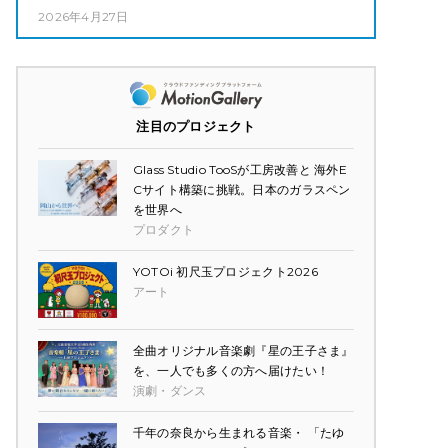
2026年4月27日
注目のプロジェクト
Glass Studio TooSが工房改善と 海外E
Cサイト構築に挑戦。日本のガラスペン
を世界へ
プロダクト
YOTOi 初尺玉プロジェクト2026
アート
全曲オリジナル音楽劇『星の王子さま』
を、一人でも多くの方へ届けたい！
演劇・ダンス
千年の奈良から生まれる音楽・ 「たゆ