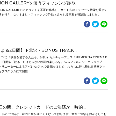
ION GALLERYを装うフィッシング詐欺…
TION GALLERYのアカウントを不正に作成し、サイト内のメッセージ機能を通じて
絡を行う、なりすまし・フィッシング詐欺とみられる事案を確認致しました。
ちよる2日間】下北沢・BONUS TRACK…
RACKに「映画を愛する人たち」が集う カルチャーフェス「SHIMOKITA CINEMA P
月5日・6日開催「観る」だけじゃない映画の楽しみを。8mmフィルムワークショップ、
クリエーターによるアパレル/グッズ/書籍をはじめ、おうちに持ち帰れる映画グッ
なプログラムにて開催！
26日の間、クレジットカードのご決済が一時的…
ードのご決済が一時的に繋がりにくくなっております。大変ご迷惑をおかけしてお