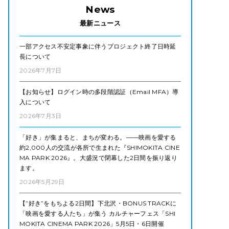
News
最新ニュース
一部アクセス不安定事象に伴うプロジェクト終了日時延
長について
2026年7月7日
【お知らせ】ログイン時の多段階認証（Email MFA）導
入について
2026年7月3日
「好き」が集まると、まちが変わる。——映画を愛する
約2,000人の交流が各所で生まれた『SHIMOKITA CINE
MA PARK 2026』。大盛況で閉幕した2日間を振り返り
ます。
2026年5月29日
【”好き”をもちよる2日間】下北沢・BONUS TRACKに
「映画を愛する人たち」が集う カルチャーフェス「SHI
MOKITA CINEMA PARK 2026」5月5日・6日開催