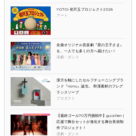
YOTOi 初尺玉プロジェクト2026
アート
全曲オリジナル音楽劇『星の王子さま』
を、一人でも多くの方へ届けたい！
演劇・ダンス
漢方を軸にしたセルフチューニングブラ
ンド『nonu』誕生。 和漢素材のフレグ
ランスソープ
プロダクト
【最終ゴール70万円挑戦中】guizillen |
応援で舞台セットが進化する舞台美術制
作プロジェクト！
演劇・ダンス