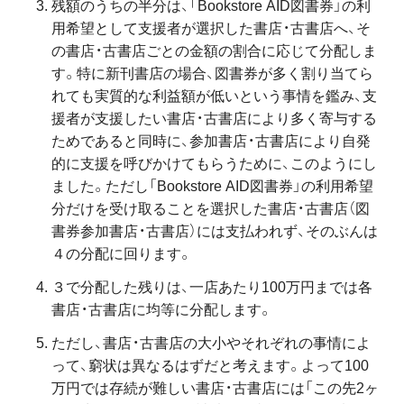
残額のうちの半分は、「Bookstore AID図書券」の利
用希望として支援者が選択した書店・古書店へ、そ
の書店・古書店ごとの金額の割合に応じて分配しま
す。特に新刊書店の場合、図書券が多く割り当てら
れても実質的な利益額が低いという事情を鑑み、支
援者が支援したい書店・古書店により多く寄与する
ためであると同時に、参加書店・古書店により自発
的に支援を呼びかけてもらうために、このようにし
ました。ただし「Bookstore AID図書券」の利用希望
分だけを受け取ることを選択した書店・古書店（図
書券参加書店・古書店）には支払われず、そのぶんは
４の分配に回ります。
３で分配した残りは、一店あたり100万円までは各
書店・古書店に均等に分配します。
ただし、書店・古書店の大小やそれぞれの事情によ
って、窮状は異なるはずだと考えます。よって100
万円では存続が難しい書店・古書店には「この先2ヶ