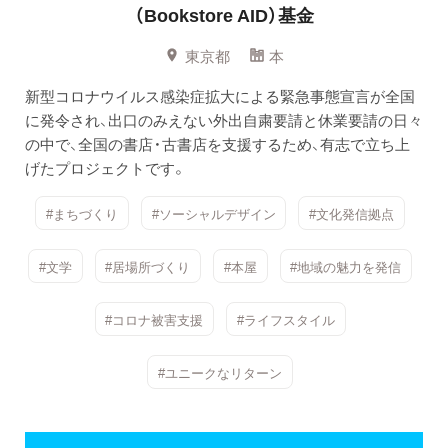
（Bookstore AID）基金
東京都
本
新型コロナウイルス感染症拡大による緊急事態宣言が全国
に発令され、出口のみえない外出自粛要請と休業要請の日々
の中で、全国の書店・古書店を支援するため、有志で立ち上
げたプロジェクトです。
#まちづくり
#ソーシャルデザイン
#文化発信拠点
#文学
#居場所づくり
#本屋
#地域の魅力を発信
#コロナ被害支援
#ライフスタイル
#ユニークなリターン