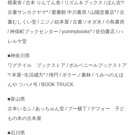
模索舎 / 古本 りんてん舎 / リズム＆ブックス / ほん吉*/
古書サンカクヤマ* / 愛書館 中川書房 / 山陽堂書店* / 古
書むしくい堂 / ニジノ絵本屋 / 古書ソオダ水 / 小鳥書房
/ 神保町ブックセンター / yummybooks* / 佐伯書店 / ハ
レルヤ堂
■神奈川県
ワグテイル ブックストア / ポルベニールブックストア
*/ 本屋・生活綴方* / 楕円 / ポラーノ書林 / うみべのえほ
んや ツバメ号 / BOOK TRUCK
■富山県
古本いるふ / あっちゅん堂 / プー横丁 / デフォー 子ど
もの本の古本屋
■石川県