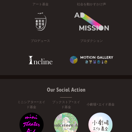
アート基金
社会を動かすかけ声
プロデュース
プロダクション
Our Social Action
ミニシアター・エイ
ブックストア・エイ
小劇場・エイド基金
ド基金
ド基金