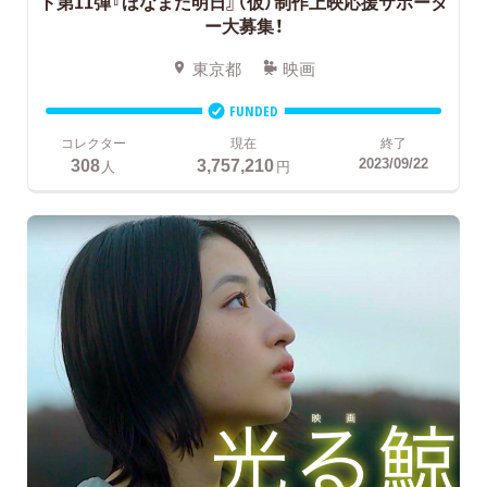
ト第11弾『ほなまた明日』（仮）制作上映応援サポータ
ー大募集！
東京都
映画
FUNDED
コレクター
現在
終了
308
3,757,210
2023/09/22
人
円