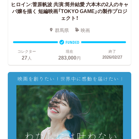
ヒロイン:菅原帆波 共演:筒井結愛 六本木の2人のキャ
バ嬢を描く 短編映画「TOKYO GAME」の製作プロジ
ェクト！
群馬県
映画
FUNDED
コレクター
現在
終了
27
283,000
2026/02/27
人
円