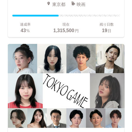
東京都
映画
達成率
現在
残り日数
43
1,315,500
19
%
円
日