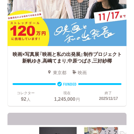
映画×写真展『映画と私の出発展』制作プロジェクト
新帆ゆき,高嶋てまり,中原つばさ,三好紗椰
東京都
映画
FUNDED
コレクター
現在
終了
92
1,245,000
2025/11/17
人
円