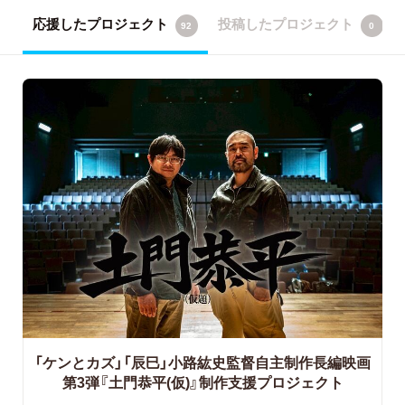
応援したプロジェクト
投稿したプロジェクト
92
0
「ケンとカズ」「辰巳」小路紘史監督
自主制作長編映画
第3弾『土門恭平(仮)』制作支援プロジェクト