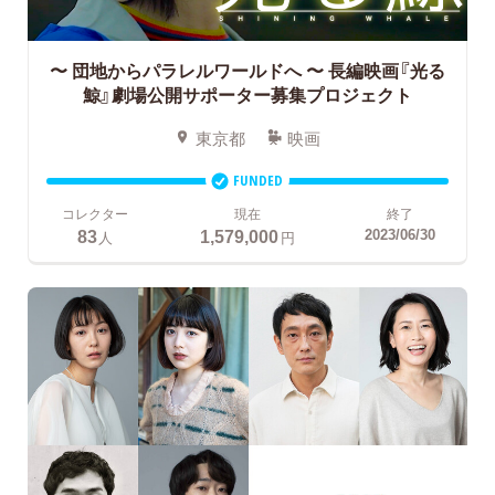
〜 団地からパラレルワールドへ 〜
長編映画『光る
鯨』劇場公開サポーター募集プロジェクト
東京都
映画
FUNDED
コレクター
現在
終了
83
1,579,000
2023/06/30
人
円