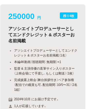
250000
残り4枚
円
アソシエイトプロデューサーとし
てエンドクレジット & ポスターお
名前掲載
アソシエイトプロデューサーとしてエンドク
レジット & ポスターお名前掲載（1名）
本編4K動画（視聴期間：無期限）×1
監督 & 主演俳優の直筆サイン入りポスター
（上映会場にて手渡し、もしくは郵送）（1枚）
完成披露上映会（舞台挨拶付き）ペア参加権
（配信での鑑賞も可、配信期間：10/5〜31）（2名
1組）
2024年10月 にお届け予定です。
1人が応援しています。