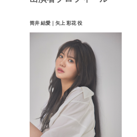
筒井 結愛｜矢上 彩花 役