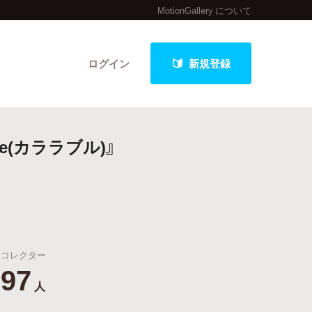
MotionGallery について
ログイン
新規登録
e(カララブル)』
クト
最新進捗報告から探す
コレクター
97
人