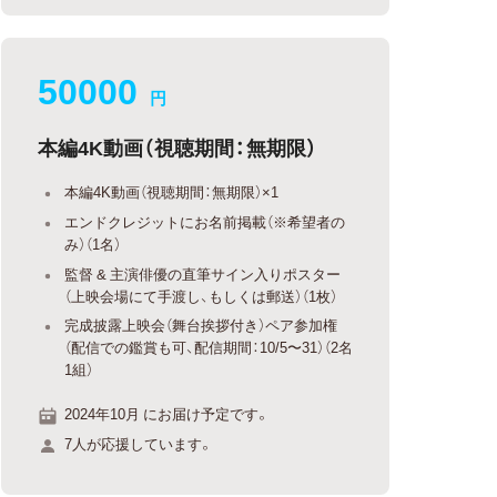
50000
円
本編4K動画（視聴期間：無期限）
本編4K動画（視聴期間：無期限）×1
エンドクレジットにお名前掲載（※希望者の
み）（1名）
監督 & 主演俳優の直筆サイン入りポスター
（上映会場にて手渡し、もしくは郵送）（1枚）
完成披露上映会（舞台挨拶付き）ペア参加権
（配信での鑑賞も可、配信期間：10/5〜31）（2名
1組）
2024年10月 にお届け予定です。
7人が応援しています。