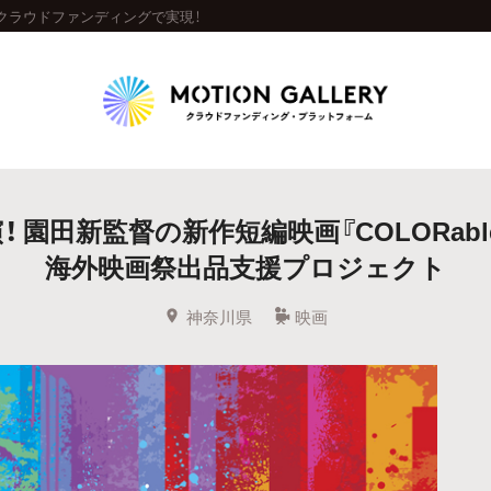
をクラウドファンディングで実現！
Highlight
 園田新監督の新作短編映画『COLORabl
人気のプロジェクト
新着プロジェクト
終了間近のプロジェ
海外映画祭出品支援プロジェクト
Feature
神奈川県
映画
タグから探す
キュレーターから探す
特集から探す
Legendary
最新達成プロジェクト
調達額が大きいプロジェクト