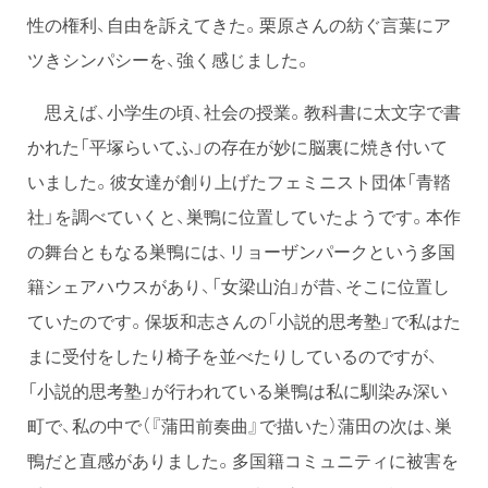
性の権利、自由を訴えてきた。栗原さんの紡ぐ言葉にア
ツきシンパシーを、強く感じました。
思えば、小学生の頃、社会の授業。教科書に太文字で書
かれた「平塚らいてふ」の存在が妙に脳裏に焼き付いて
いました。彼女達が創り上げたフェミニスト団体「青鞜
社」を調べていくと、巣鴨に位置していたようです。本作
の舞台ともなる巣鴨には、リョーザンパークという多国
籍シェアハウスがあり、「女梁山泊」が昔、そこに位置し
ていたのです。保坂和志さんの「小説的思考塾」で私はた
まに受付をしたり椅子を並べたりしているのですが、
「小説的思考塾」が行われている巣鴨は私に馴染み深い
町で、私の中で（『蒲田前奏曲』で描いた）蒲田の次は、巣
鴨だと直感がありました。多国籍コミュニティに被害を