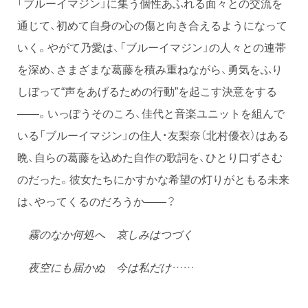
「ブルーイマジン」に集う個性あふれる面々との交流を
通じて、初めて自身の心の傷と向き合えるようになって
いく。やがて乃愛は、「ブルーイマジン」の人々との連帯
を深め、さまざまな葛藤を積み重ねながら、勇気をふり
しぼって“声をあげるための行動”を起こす決意をする
――。いっぽうそのころ、佳代と音楽ユニットを組んで
いる「ブルーイマジン」の住人・友梨奈（北村優衣）はある
晩、自らの葛藤を込めた自作の歌詞を、ひとり口ずさむ
のだった。彼女たちにかすかな希望の灯りがともる未来
は、やってくるのだろうか――？
霧のなか何処へ 哀しみはつづく
夜空にも届かぬ 今は私だけ……