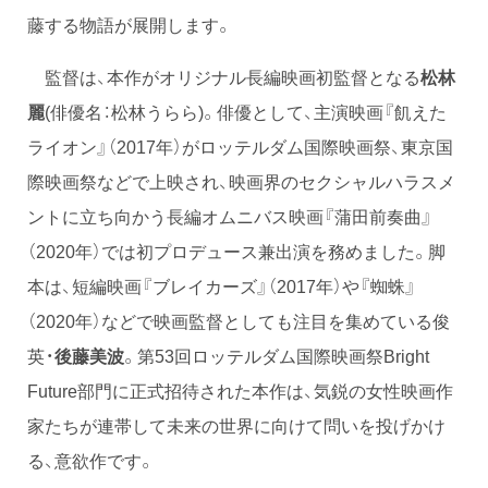
藤する物語が展開します。
監督は、本作がオリジナル長編映画初監督となる
松林
麗
(俳優名：松林うらら)。俳優として、主演映画『飢えた
ライオン』（2017年）がロッテルダム国際映画祭、東京国
際映画祭などで上映され、映画界のセクシャルハラスメ
ントに立ち向かう長編オムニバス映画『蒲田前奏曲』
（2020年）では初プロデュース兼出演を務めました。脚
本は、短編映画『ブレイカーズ』（2017年）や『蜘蛛』
（2020年）などで映画監督としても注目を集めている俊
英・
後藤美波
。第53回ロッテルダム国際映画祭Bright
Future部門に正式招待された本作は、気鋭の女性映画作
家たちが連帯して未来の世界に向けて問いを投げかけ
る、意欲作です。