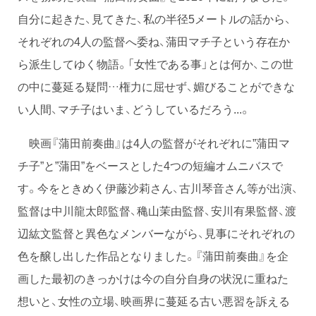
自分に起きた、見てきた、私の半径5メートルの話から、
それぞれの4人の監督へ委ね、蒲田マチ子という存在か
ら派生してゆく物語。「女性である事」とは何か、この世
の中に蔓延る疑問…権力に屈せず、媚びることができな
い人間、マチ子はいま、どうしているだろう...。
映画『蒲田前奏曲』は4人の監督がそれぞれに”蒲田マ
チ子”と”蒲田”をベースとした4つの短編オムニバスで
す。今をときめく伊藤沙莉さん、古川琴音さん等が出演、
監督は中川龍太郎監督、穐山茉由監督、安川有果監督、渡
辺紘文監督と異色なメンバーながら、見事にそれぞれの
色を醸し出した作品となりました。『蒲田前奏曲』を企
画した最初のきっかけは今の自分自身の状況に重ねた
想いと、女性の立場、映画界に蔓延る古い悪習を訴える