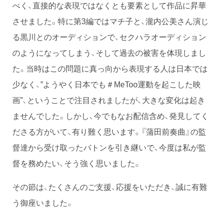
べく、直接的な表現ではなくとも要素として作品に昇華
させました。特に第3編ではマチ子と、瀧内公美さん演じ
る黒川とのオーディションで、セクハラオーディション
のようになってしまう、そして過去の被害を体現しまし
た。当時はこの問題に真っ向から表現する人は日本では
少なく、”ようやく日本でも＃MeToo運動を起こした映
画”、ということで注目されましたが、大きな変化は起き
ませんでした。しかし、今でもなお配信含め、発見してく
ださる方がいて、有り難く思います。『蒲田前奏曲』の監
督達から受け取ったバトンを引き継いで、今度は私が監
督を務めたい、そう強く思いました。
その節は、たくさんのご支援、応援をいただき、誠に有難
う御座いました。