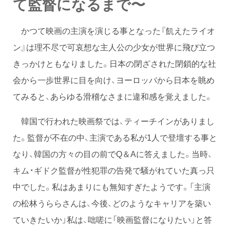
て監督になるまで〜
かつて映画の主演を演じる事となった『飢えたライオ
ン』は理不尽で可哀想な主人公の少女が世界に飛び立つ
きっかけともなりました。日本の閉ざされた閉鎖的な社
会から一歩世界に目を向け、ヨーロッパから日本を眺め
てみると、あらゆる滑稽なさまに違和感を覚えました。
韓国で行われた映画祭では、ティーチインがありまし
た。監督が不在の中、主演である私が1人で登壇する事と
なり、韓国の方々の目の前でQ＆Aに答えました。当時、
キム・ギドク監督が性犯罪の告発で騒がれていた真っ只
中でした。私はあまりにも無知すぎたようです。「主演
の松林うららさんは、今後、どのようなキャリアを築い
ていきたいか」私は、咄嗟に「映画監督になりたい」と答