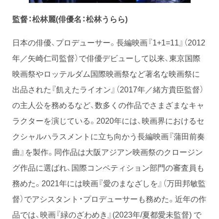
監督：松林麗(俳優名：松林うらら)
日本の俳優、プロデューサー。長編映画『1+1=11』（2012
年／矢崎仁司監督）で俳優デビューして以来、東京国際
映画祭やロッテルダム国際映画祭など著名な映画祭に
出品された『飢えたライオン』（2017年／緒方貴臣監督）
の主人公を務めるなど、数多くの作品でさまざまなキャ
ラクターを演じている。2020年には、映画界におけるセ
クシャルハラスメントに立ち向かう長編映画『蒲田前奏
曲』を製作。同作品は大阪アジアン映画祭のクロージン
グ作品に選ばれ、国際コンペティション部門の審査員も
務めた。2021年には映画『愛のまなざしを』（万田邦敏監
督）でアシスタント・プロデューサーも務めた。近年の作
品では、映画『緑のざわめき』(2023年/夏都愛未監督) で