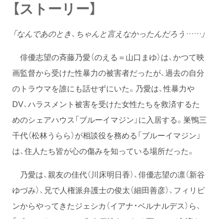
【ストーリー】
「なんであのとき、ちゃんと言えなかったんだろう……」
俳優志望の斉藤乃愛（のえる＝山口まゆ）は、かつて映
画監督から受けた性暴力の被害者だったが、過去の自分
のトラウマを誰にも話せずにいた。乃愛は、性暴力や
DV、ハラスメント被害を受けた女性たちを救済するた
めのシェアハウス「ブルーイマジン」に入居する。巣鴨三
千代（松林うらら）が相談役を務める「ブルーイマジン」
は、住人たち皆が心の傷みを知っている場所だった。
乃愛は、親友の佳代（川床明日香）、俳優志望の凛（新谷
ゆづみ）、兄で人権派弁護士の俊太（細田善彦）、フィリピ
ンからやってきたジェシカ（イアナ・ベルナルデス）ら、