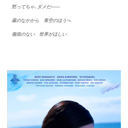
黙ってちゃ、ダメだ――
霧のなかから 青空のほうへ
傷痕のない 世界がほしい