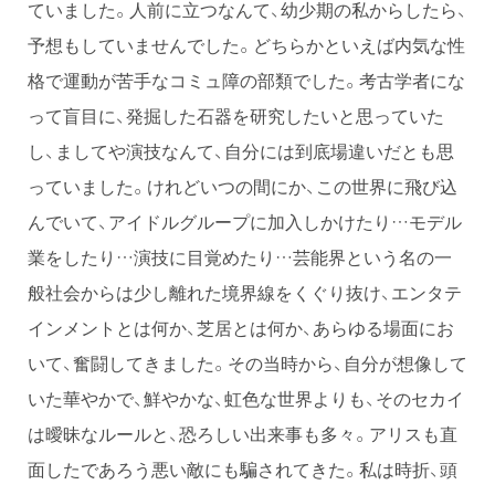
ていました。人前に立つなんて、幼少期の私からしたら、
予想もしていませんでした。どちらかといえば内気な性
格で運動が苦手なコミュ障の部類でした。考古学者にな
って盲目に、発掘した石器を研究したいと思っていた
し、ましてや演技なんて、自分には到底場違いだとも思
っていました。けれどいつの間にか、この世界に飛び込
んでいて、アイドルグループに加入しかけたり…モデル
業をしたり…演技に目覚めたり…芸能界という名の一
般社会からは少し離れた境界線をくぐり抜け、エンタテ
インメントとは何か、芝居とは何か、あらゆる場面にお
いて、奮闘してきました。その当時から、自分が想像して
いた華やかで、鮮やかな、虹色な世界よりも、そのセカイ
は曖昧なルールと、恐ろしい出来事も多々。アリスも直
面したであろう悪い敵にも騙されてきた。私は時折、頭