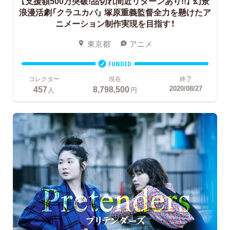
【支援額500万突破!品切れ間近リターンあり!!】
幻景
浪漫活劇「クラユカバ」 塚原重義監督全力を懸けたア
ニメーション制作実現を目指す！
東京都
アニメ
FUNDED
コレクター
現在
終了
457
8,798,500
2020/08/27
人
円