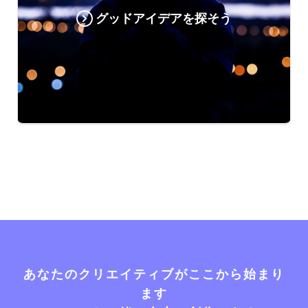
グッドアイデアを探そう
あなたのクリエイティブがここから始まり
ます