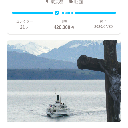
東京都
映画
FUNDED
コレクター
現在
終了
31
426,000
2020/04/30
人
円