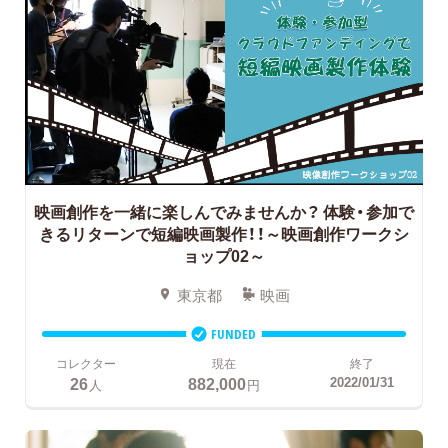
映画創作を一緒に楽しんでみませんか？
体験・参加で
きるリターンで短編映画製作！！～映画創作ワークシ
ョップ02～
東京都
映画
FUNDED
コレクター
現在
終了
26
882,000
2022/01/31
人
円