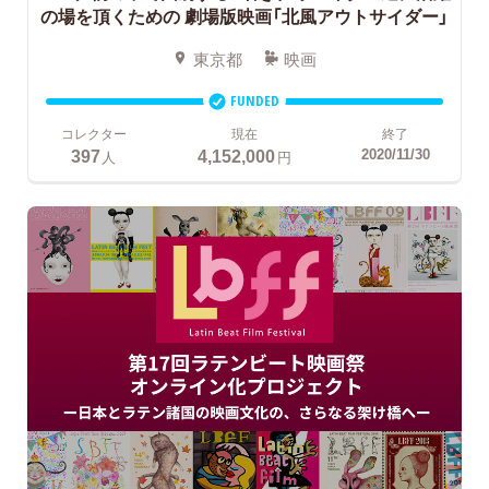
の場を頂くための
劇場版映画「北風アウトサイダー」
東京都
映画
FUNDED
コレクター
現在
終了
397
4,152,000
2020/11/30
人
円