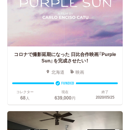
コロナで撮影延期になった
日比合作映画『Purple
Sun』を完成させたい！
北海道
映画
FUNDED
コレクター
現在
終了
68
639,000
2020/05/25
人
円