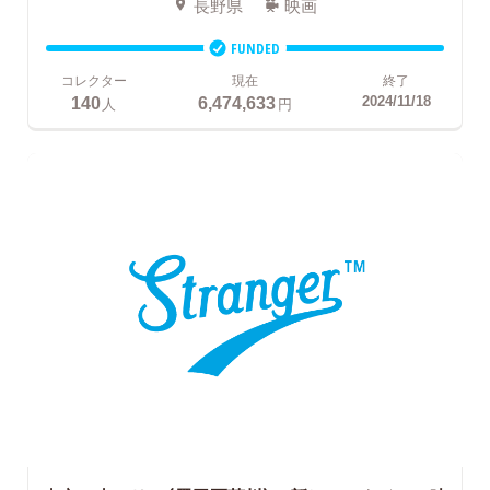
長野県
映画
FUNDED
コレクター
現在
終了
140
6,474,633
2024/11/18
人
円