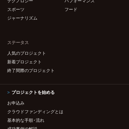
テクノロジー
パフォーマンス
スポーツ
フード
ジャーナリズム
ステータス
人気のプロジェクト
新着プロジェクト
終了間際のプロジェクト
プロジェクトを始める
お申込み
クラウドファンディングとは
基本的な手順・流れ
成功事例の解説