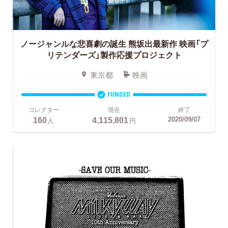
ノージャンルな悲喜劇の誕生
熊坂出最新作 映画「プ
リテンダーズ」製作応援プロジェクト
東京都
映画
FUNDED
コレクター
現在
終了
160
4,115,801
2020/09/07
人
円