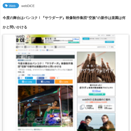
Web
webDiCE
今度の舞台はバンコク！『サウダーヂ』映像制作集団“空族”の新作は楽園は何
かと問いかける