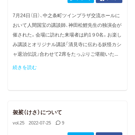
7月24日（日）、中之条町ツインプラザ交流ホールに
おいて人間国宝の講談師、神田松鯉先生の独演会が
催された。会場に訪れた来場者は約1９0名。お楽し
み講談とオリジナル講談「清見寺に伝わる妖怪カシ
ャ退治伝説」合わせて2席をたっぷりご堪能いた...
続きを読む
袈裟（けさ）について
vol.25
2022-07-25
9