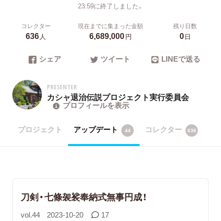
23:59に終了しました。
コレクター
現在までに集まった金額
残り日数
636
6,689,000
0
人
円
日
シェア
ツイート
LINEで送る
PRESENTER
カシャ退治伝説プロジェクト実行委員会
プロフィールを表示
プロジェクト
アップデート
コレクター
44
636
刀剣・七條袈裟奉納式無事円成！
vol.44
2023-10-20
17