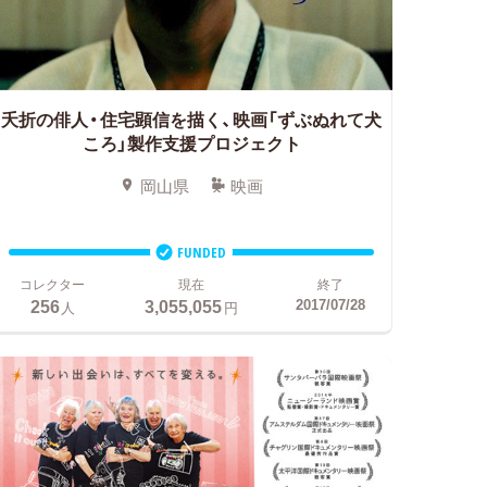
夭折の俳人・住宅顕信を描く、映画「ずぶぬれて犬
ころ」製作支援プロジェクト
岡山県
映画
FUNDED
コレクター
現在
終了
256
3,055,055
2017/07/28
人
円