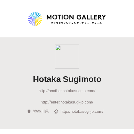
Highlight
人気のプロジェクト
新着プロジェクト
終了間近のプロジェ
Hotaka Sugimoto
Feature
http://another.hotakasugi-jp.com/
タグから探す
キュレーターから探す
特集から探す
http://enter.hotakasugi-jp.com/
神奈川県
http://hotakasugi-jp.com/
Legendary
最新達成プロジェクト
調達額が大きいプロジェクト