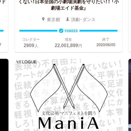
ウド
くない！日本全国の小劇場演劇を守りたい！！
「小
劇場エイド基金」
東京都
演劇・ダンス
FUNDED
コレクター
現在
終了
2909
22,001,899
7
2020/06/05
人
円