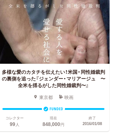
多様な愛のカタチを伝えたい！米国・同性婚裁判
の裏側を追った『ジェンダー・マリアージュ 〜
全米を揺るがした同性婚裁判〜』
東京都
映画
FUNDED
コレクター
現在
終了
99
848,000
2016/01/08
人
円