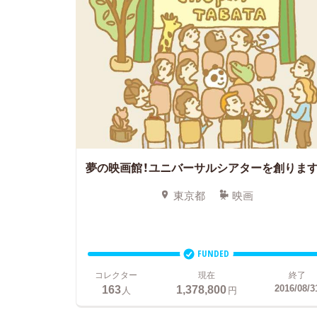
夢の映画館！ユニバーサルシアターを創ります
東京都
映画
FUNDED
コレクター
現在
終了
163
1,378,800
2016/08/3
人
円