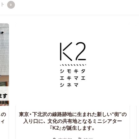
クト
0
しの
東京・下北沢の線路跡地に生まれた新しい“街”の
ィ
入り口に、
文化の共有地となるミニシアター
『K2』が誕生します。