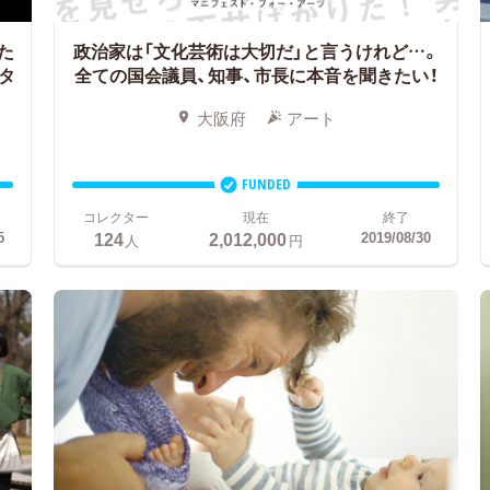
た
政治家は「文化芸術は大切だ」と言うけれど…。
タ
全ての国会議員、知事、市長に本音を聞きたい！
大阪府
アート
FUNDED
コレクター
現在
終了
124
2,012,000
5
2019/08/30
人
円