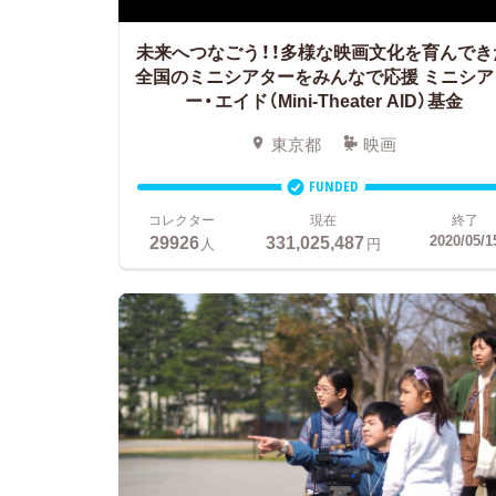
未来へつなごう！！多様な映画文化を育んでき
全国のミニシアターをみんなで応援
ミニシア
ー・エイド（Mini-Theater AID）基金
東京都
映画
FUNDED
コレクター
現在
終了
29926
331,025,487
2020/05/1
人
円