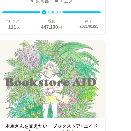
東京都
アニメ
FUNDED
コレクター
現在
終了
111
447,100
2021/01/25
人
円
本屋さんを支えたい。
ブックストア・エイド