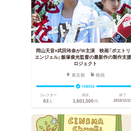
岡山天音×武田玲奈がＷ主演 映画『ポエトリ
エンジェル』飯塚俊光監督の最新作の製作支
ロジェクト
東京都
映画
FUNDED
コレクター
現在
終了
63
1,601,500
2016/11/2
人
円