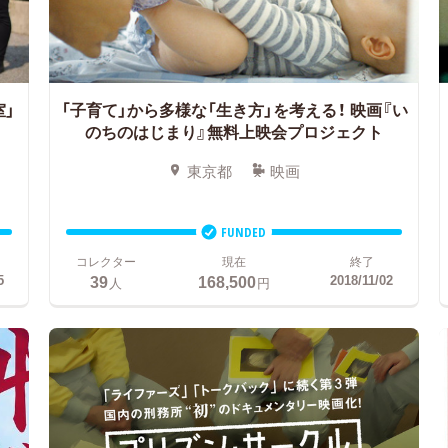
室」
「子育て」から多様な「生き方」を考える！
映画『い
のちのはじまり』無料上映会プロジェクト
東京都
映画
FUNDED
コレクター
現在
終了
39
168,500
5
2018/11/02
人
円