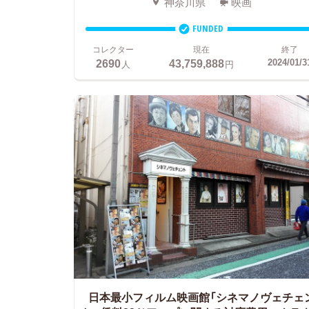
神奈川県
映画
FUNDED
コレクター
現在
終了
2690
43,759,888
2024/01/3
人
円
日本最小フィルム映画館「シネマノヴェチェ