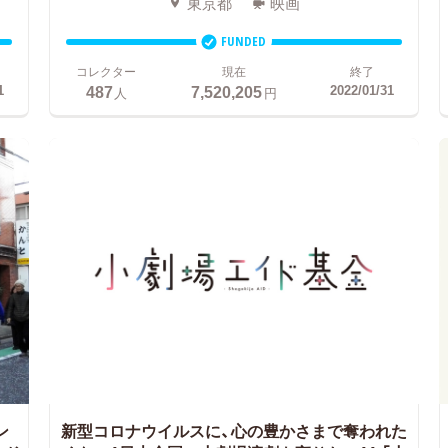
東京都
映画
FUNDED
コレクター
現在
終了
487
7,520,205
1
2022/01/31
人
円
ン
新型コロナウイルスに、心の豊かさまで奪われた