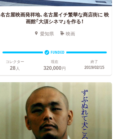
名古屋映画発祥地、名古屋イチ繁華な商店街に
映
画館「大須シネマ」を作る！
愛知県
映画
FUNDED
コレクター
現在
終了
28
320,000
2019/02/15
人
円