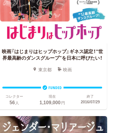
映画『はじまりはヒップホップ』ギネス認定！“世
界最高齢のダンスグループ”を日本に呼びたい！
東京都
映画
FUNDED
コレクター
現在
終了
56
1,109,000
2016/07/29
人
円