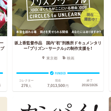
ー
坂上香監督作品 国内“初”刑務所ドキュメンタリ
援プ
ー「プリズン・サークル」の制作支援を！
東京都
映画
FUNDED
コレクター
現在
終了
276
7,013,500
1
2016/10/26
人
円