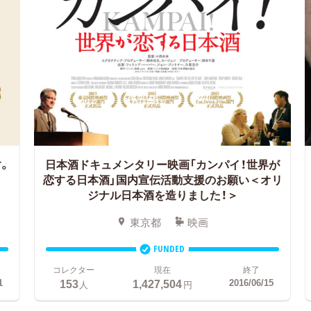
。
日本酒ドキュメンタリー映画「カンパイ！世界が
恋する日本酒」国内宣伝活動支援のお願い＜オリ
ジナル日本酒を造りました！＞
東京都
映画
FUNDED
コレクター
現在
終了
153
1,427,504
1
2016/06/15
人
円