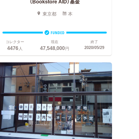
（Bookstore AID）基金
東京都
本
FUNDED
コレクター
現在
終了
4476
47,548,000
2020/05/29
人
円