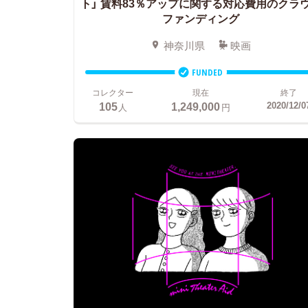
ト」
賃料83％アップに関する対応費用のクラ
ファンディング
神奈川県
映画
FUNDED
コレクター
現在
終了
105
1,249,000
2020/12/0
人
円