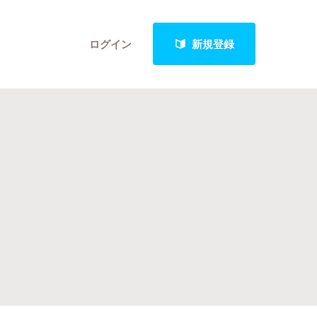
ログイン
新規登録
クト
最新進捗報告から探す