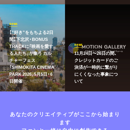
news
【”好き”をもちよる2日
間】下北沢・BONUS
news
TRACKに「映画を愛す
る人たち」が集う カル
11月24日〜26日の間、
チャーフェス
クレジットカードのご
「SHIMOKITA CINEMA
決済が一時的に繋がり
PARK 2026」5月5日・6
にくくなった事象につ
日開催
いて
あなたのクリエイティブがここから始まり
ます