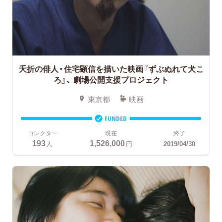
夭折の俳人・住宅顕信を描いた映画『ずぶぬれて犬こ
ろ』、
劇場公開支援プロジェクト
東京都
映画
FUNDED
コレクター
現在
終了
193
1,526,000
人
円
2019/04/30