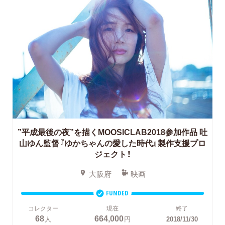
”平成最後の夜”を描くMOOSICLAB2018参加作品
吐
山ゆん監督『ゆかちゃんの愛した時代』製作支援プロ
ジェクト！
大阪府
映画
FUNDED
コレクター
現在
終了
68
664,000
人
円
2018/11/30