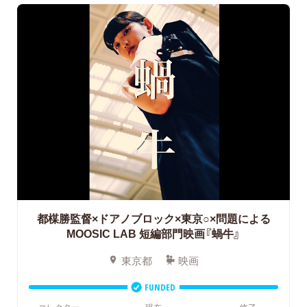
都楳勝監督×ドアノブロック×東京○×問題による
MOOSIC LAB 短編部門映画『蝸牛』
東京都
映画
FUNDED