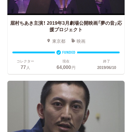
眉村ちあき主演！
2019年3月劇場公開映画「夢の音」応
援プロジェクト
東京都
映画
FUNDED
コレクター
現在
終了
77
64,000
人
円
2019/06/10