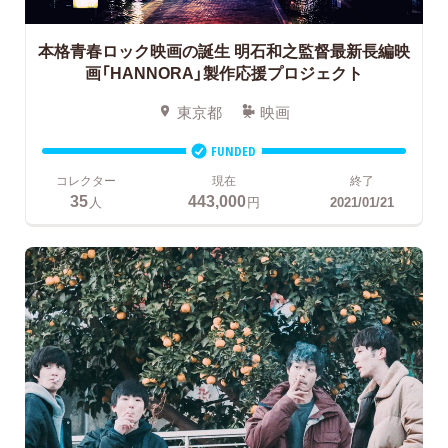
本格青春ロック映画の誕生
明石和之監督最新長編映
画「HANNORA」製作応援プロジェクト
東京都
映画
FUNDED
コレクター
現在
終了
35
443,000
人
円
2021/01/21