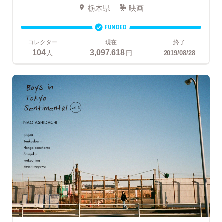
栃木県
映画
FUNDED
コレクター
現在
終了
104
3,097,618
人
円
2019/08/28