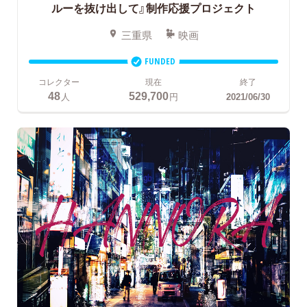
ルーを抜け出して』制作応援プロジェクト
三重県
映画
FUNDED
コレクター
現在
終了
48
529,700
人
円
2021/06/30