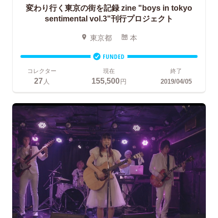
変わり行く東京の街を記録
zine "boys in tokyo
sentimental vol.3"刊行プロジェクト
東京都
本
FUNDED
コレクター
現在
終了
27
155,500
人
円
2019/04/05