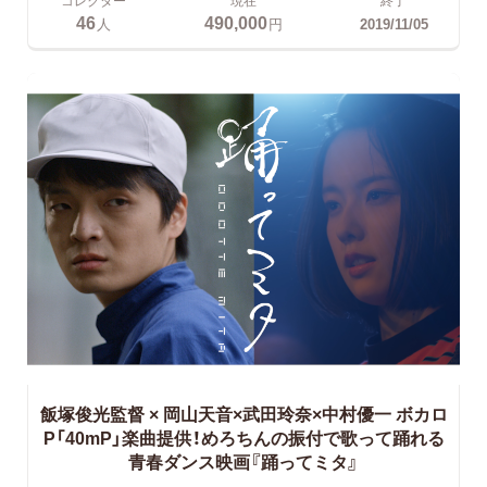
コレクター
現在
終了
46
490,000
人
円
2019/11/05
飯塚俊光監督 × 岡山天音×武田玲奈×中村優一
ボカロ
P「40mP」楽曲提供！めろちんの振付で歌って踊れる
青春ダンス映画『踊ってミタ』