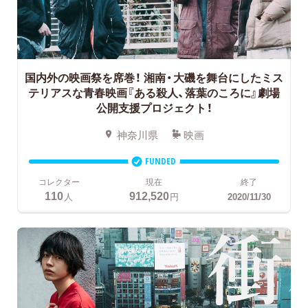
国内外の映画祭を席巻！
湘南・大磯を舞台にしたミス
テリアスな青春映画『ある殺人、落葉のころに』劇場
公開支援プロジェクト！
神奈川県
映画
FUNDED
コレクター
現在
終了
110
912,520
人
円
2020/11/30