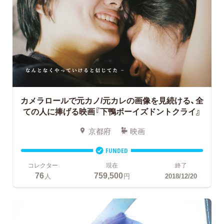
カメラロールで元カノ/元カレの画像を見続ける、全
ての人に捧げる映画
『下鴨ボーイズドントクライ』
京都府
映画
FUNDED
コレクター
現在
終了
76
759,500
人
円
2018/12/20