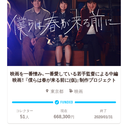
映画を一番憎み、一番愛している若手監督による中編
映画！
『僕らは春が来る前に(仮)』制作プロジェクト
東京都
映画
FUNDED
コレクター
現在
終了
51
668,300
人
円
2020/01/31