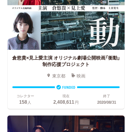
倉悠貴×見上愛主演
オリジナル劇場公開映画「衝動」
制作応援プロジェクト
東京都
映画
FUNDED
コレクター
現在
終了
158
2,408,611
人
円
2020/08/31