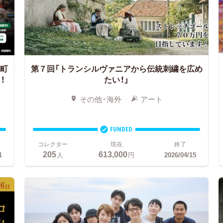
「町
第７回「トランシルヴァニアから伝統刺繍を広め
！
たい！」
その他・海外
アート
FUNDED
コレクター
現在
終了
205
613,000
1
人
円
2026/04/15