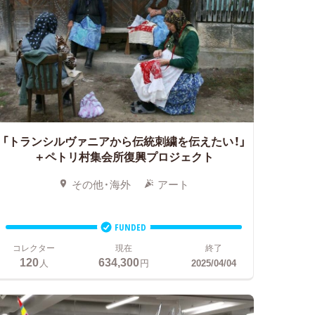
「トランシルヴァニアから伝統刺繍を伝えたい！」
＋ペトリ村集会所復興プロジェクト
その他・海外
アート
FUNDED
コレクター
現在
終了
120
634,300
人
円
2025/04/04