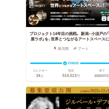
プロジェクト14年目の挑戦。
新潟・小須戸の
屋ラボ」を、世界とつながるアートスペースに
新潟県
アート
FUNDED
コレクター
現在
終了
34
514,513
人
円
2026/07/3