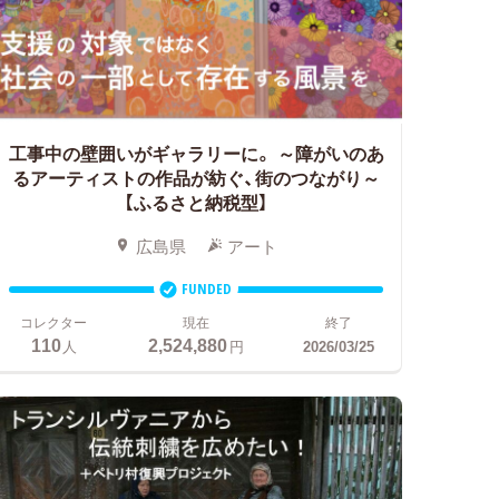
工事中の壁囲いがギャラリーに。
～障がいのあ
るアーティストの作品が紡ぐ、街のつながり～
【ふるさと納税型】
広島県
アート
FUNDED
コレクター
現在
終了
110
2,524,880
人
円
2026/03/25