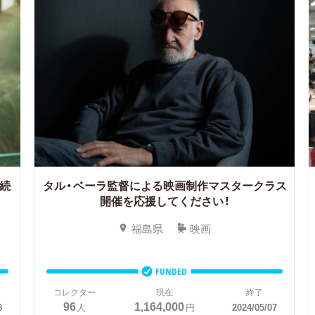
継続
タル・ベーラ監督による映画制作マスタークラス
開催を応援してください！
福島県
映画
FUNDED
コレクター
現在
終了
96
1,164,000
8
人
円
2024/05/07