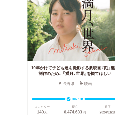
10年かけて子ども達を撮影する劇映画『刻』
制作のため、
『満月、世界』を観てほしい
長野県
映画
FUNDED
コレクター
現在
終了
140
6,474,633
人
円
2024/11/1