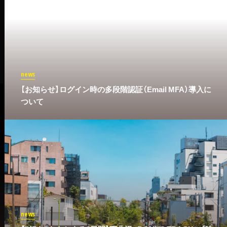
news
​【お知らせ】ログイン時の多段階認証（Email MFA）導入に
ついて
news