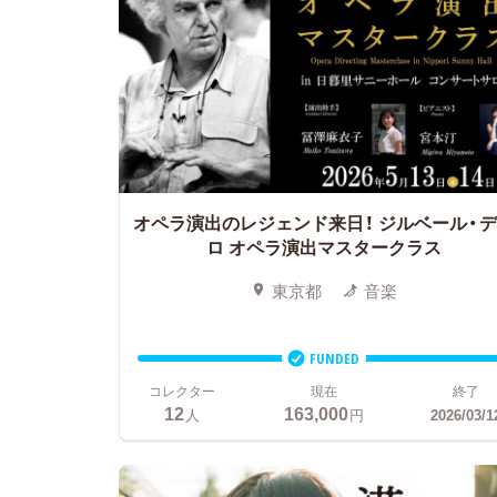
オペラ演出のレジェンド来日！
ジルベール・
ロ オペラ演出マスタークラス
東京都
音楽
FUNDED
コレクター
現在
終了
12
163,000
人
円
2026/03/1