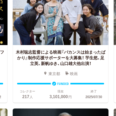
デフ
木村聡志監督による映画『バカンスは始まったば
かり』制作応援サポーターを大募集！
芋生悠、足
立英、新帆ゆき、山口雄大他出演！
東京都
映画
FUNDED
コレクター
現在
終了
217
3,101,000
2
人
円
2025/07/30