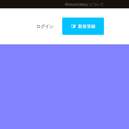
MotionGallery について
ログイン
新規登録
クト
最新進捗報告から探す