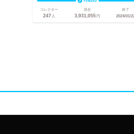
FUNDED
コレクター
現在
終了
247
3,931,055
人
円
2024/01/2