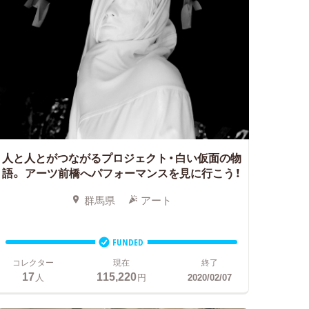
人と人とがつながるプロジェクト・白い仮面の物
語。
アーツ前橋へパフォーマンスを見に行こう！
群馬県
アート
FUNDED
コレクター
現在
終了
17
115,220
人
円
2020/02/07