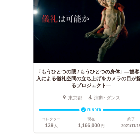
『もうひとつの眼 / もうひとつの身体』
―観客
入による儀礼空間の立ち上げをカメラの目が
るプロジェクト―
東京都
演劇・ダンス
FUNDED
コレクター
現在
終了
139
1,166,000
人
円
2021/11/1