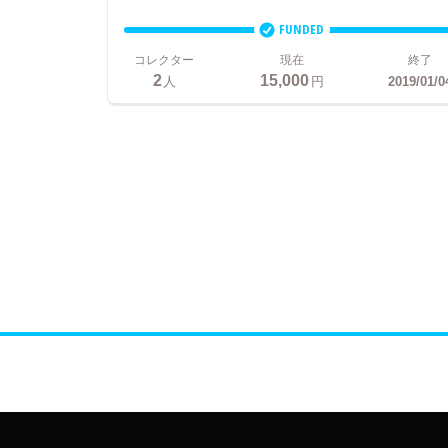
FUNDED
コレクター
現在
終了
2
15,000
人
円
2019/01/0