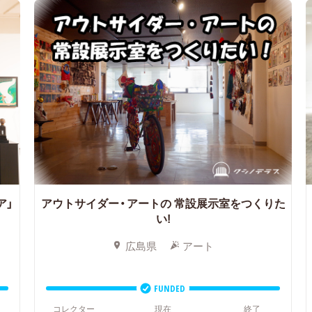
ア」
アウトサイダー・アートの
常設展示室をつくりた
い!
広島県
アート
FUNDED
コレクター
現在
終了