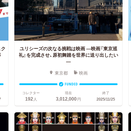
ェク
ユリシーズの次なる挑戦は映画 ―映画『東京巡
椰
礼』を完成させ、原初舞踏を世界に送り出したい
―
東京都
映画
FUNDED
コレクター
現在
終了
192
3,012,000
7
人
円
2025/11/25