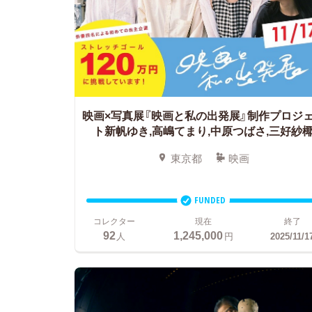
映画×写真展『映画と私の出発展』制作プロジ
ト新帆ゆき,高嶋てまり,中原つばさ,三好紗
東京都
映画
FUNDED
コレクター
現在
終了
92
1,245,000
人
円
2025/11/1