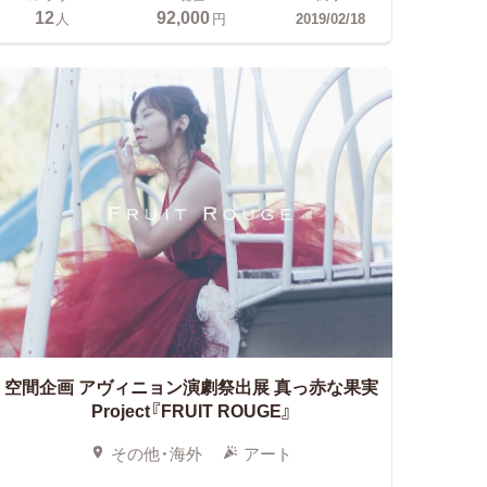
12
92,000
人
円
2019/02/18
空間企画 アヴィニョン演劇祭出展
真っ赤な果実
Project『FRUIT ROUGE』
その他・海外
アート