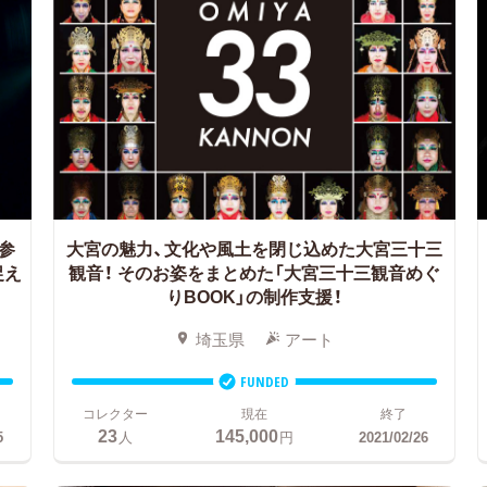
参
大宮の魅力、文化や風土を閉じ込めた大宮三十三
捉え
観音！
そのお姿をまとめた「大宮三十三観音めぐ
りBOOK」の制作支援！
埼玉県
アート
FUNDED
コレクター
現在
終了
23
145,000
5
人
円
2021/02/26