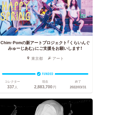
Chim↑Pomの新アートプロジェクト「くらいんぐ
みゅーじあむ」にご支援をお願いします！
東京都
アート
FUNDED
コレクター
現在
終了
337
2,883,700
人
円
2022/03/31