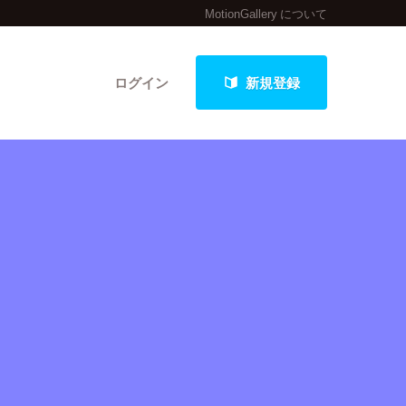
MotionGallery について
ログイン
新規登録
クト
最新進捗報告から探す