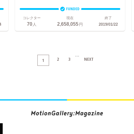
FUNDED
コレクター
現在
終了
70
2,658,055
4
人
円
2019/01/22
…
2
3
NEXT
1