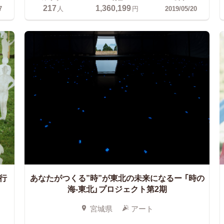
217
1,360,199
7
人
円
2019/05/20
行
あなたがつくる”時”が東北の未来になるー
「時の
海-東北」プロジェクト第2期
宮城県
アート