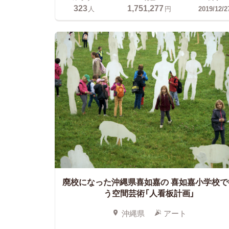
323
1,751,277
人
円
2019/12/2
廃校になった沖縄県喜如嘉の
喜如嘉小学校で
う空間芸術「人看板計画」
沖縄県
アート