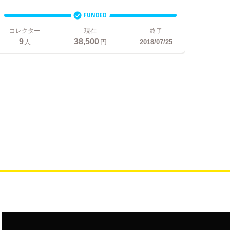
FUNDED
コレクター
現在
終了
9
38,500
人
円
2018/07/25