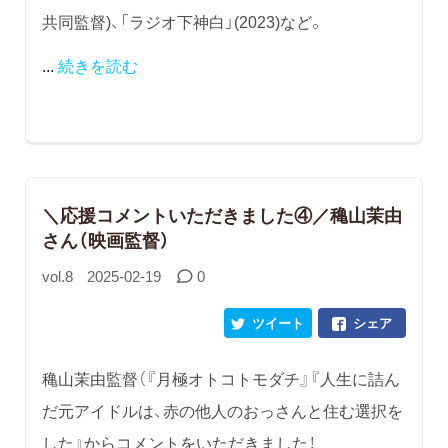
共同監督)、「ラジオ下神白」(2023)など。
...
続きを読む
＼応援コメントいただきました④／穐山茉由
さん（映画監督）
vol.8
2025-02-19
0
ツイート
シェア
穐山茉由監督（『月極オトコトモダチ』『人生に詰ん
だ元アイドルは、赤の他人のおっさんと住む選択を
した』からコメントをいただきました！