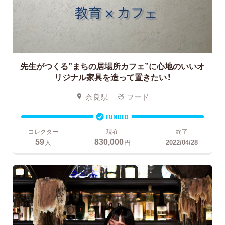
先生がつくる”まちの居場所カフェ”に心地のいいオ
リジナル家具を造って置きたい！
奈良県
フード
FUNDED
コレクター
現在
終了
59
830,000
人
円
2022/04/28