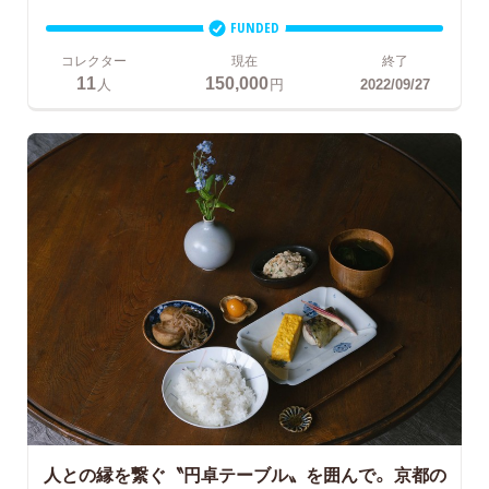
FUNDED
コレクター
現在
終了
11
150,000
人
円
2022/09/27
人との縁を繋ぐ〝円卓テーブル〟を囲んで。
京都の