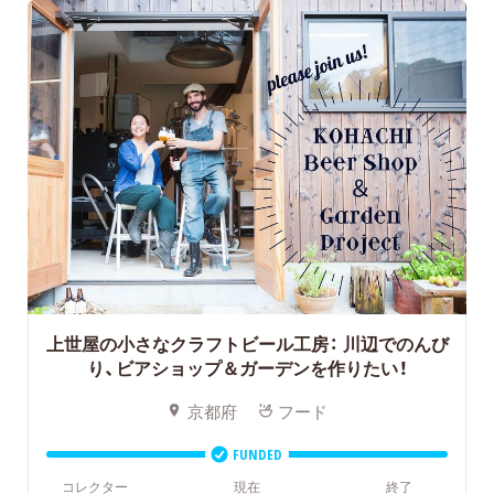
上世屋の小さなクラフトビール工房：
川辺でのんび
り、ビアショップ＆ガーデンを作りたい！
京都府
フード
FUNDED
コレクター
現在
終了