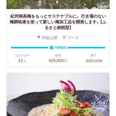
紀州南高梅をもっとサステナブルに。
行き場のない
梅調味液を使って新しい梅加工品を開発します。【ふ
るさと納税型】
和歌山県
フード
FUNDED
コレクター
現在
終了
13
525,000
人
円
2022/11/29