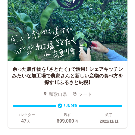
余った農作物を「さとたく」で活用！ シェアキッチン
みたいな加工場で農家さんと新しい産物の食べ方を
探す！【ふるさと納税】
和歌山県
フード
FUNDED
コレクター
現在
終了
47
699,000
人
円
2022/11/11