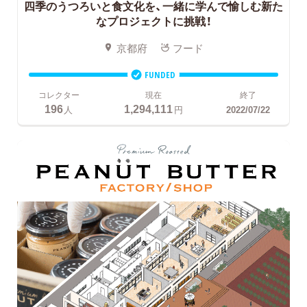
四季のうつろいと食文化を、一緒に学んで愉しむ新た
なプロジェクトに挑戦！
京都府
フード
FUNDED
コレクター
現在
終了
196
1,294,111
人
円
2022/07/22