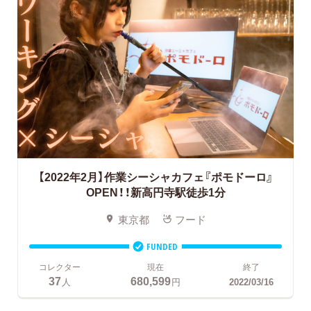
【2022年2月】作業シーシャカフェ『ポモドーロ』
OPEN！！新高円寺駅徒歩1分
東京都
フード
FUNDED
コレクター
現在
終了
37
680,599
人
円
2022/03/16