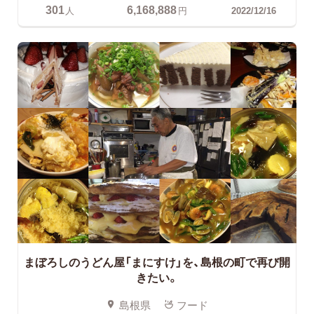
301
6,168,888
人
円
2022/12/16
まぼろしのうどん屋「まにすけ」を、島根の町で再び開
きたい。
島根県
フード