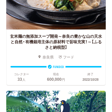
玄米麺の無添加スープ開発～奈良の豊かな山の天水
と自然・有機栽培主体の原材料で旨味充実！～
【ふる
さと納税型】
奈良県
フード
FUNDED
コレクター
現在
終了
33
600,000
人
円
2022/10/28