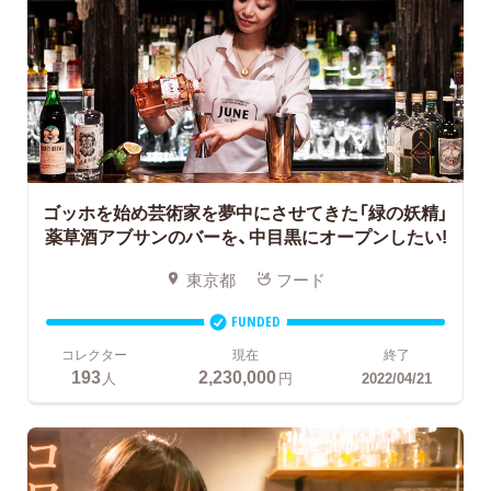
ゴッホを始め芸術家を夢中にさせてきた「緑の妖精」
薬草酒アブサンのバーを、中目黒にオープンしたい!
東京都
フード
FUNDED
コレクター
現在
終了
193
2,230,000
人
円
2022/04/21