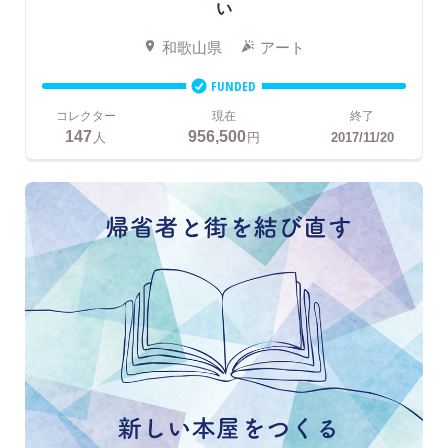
い
和歌山県
アート
FUNDED
コレクター
現在
終了
147
956,500
人
円
2017/11/20