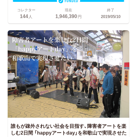
FUNDED
コレクター
現在
終了
144
1,946,390
人
円
2019/05/10
誰もが疎外されない社会を目指す、障害者アートを楽
しむ2日間
「happyアートday」を和歌山で実現させた