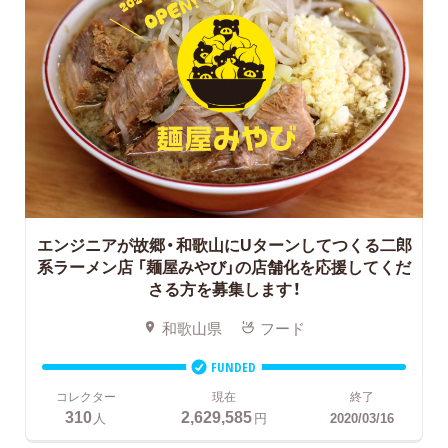
エンジニアが故郷・和歌山にUターンしてつくる二郎
系ラーメン店
「麺屋みやび」の店舗化を応援してくだ
さる方を募集します！
和歌山県
フード
FUNDED
コレクター
現在
終了
310
2,629,585
人
円
2020/03/16