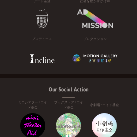
アート基金
社会を動かすかけ声
プロデュース
プロダクション
Our Social Action
ミニシアター・エイ
ブックストア・エイ
小劇場・エイド基金
ド基金
ド基金