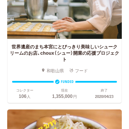
世界遺産のまち本宮にとびっきり美味しいシューク
リームのお店、choux（シュー）開業の応援プロジェク
ト
和歌山県
フード
FUNDED
コレクター
現在
終了
106
1,355,000
人
円
2020/04/23