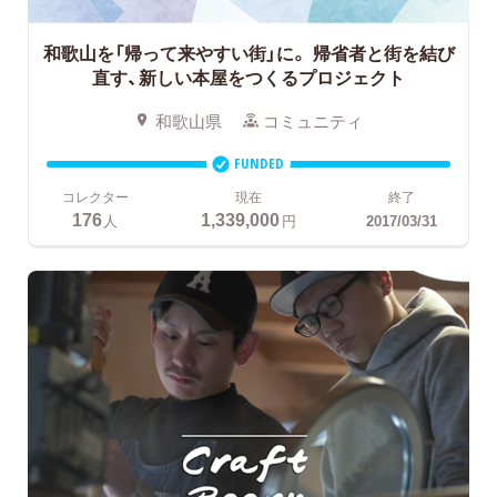
和歌山を「帰って来やすい街」に。
帰省者と街を結び
直す、新しい本屋をつくるプロジェクト
和歌山県
コミュニティ
FUNDED
コレクター
現在
終了
176
1,339,000
人
円
2017/03/31