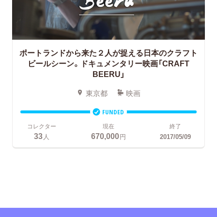
ポートランドから来た２人が捉える日本のクラフト
ビールシーン。ドキュメンタリー映画「CRAFT
BEERU」
東京都
映画
FUNDED
コレクター
現在
終了
33
670,000
人
円
2017/05/09