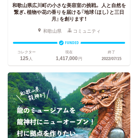
和歌山県広川町の小さな美容室の挑戦。
人と自然を
繋ぎ、植物や花の香りを届ける『地球（ほし）と三日
月』を創ります！
和歌山県
コミュニティ
FUNDED
コレクター
現在
終了
125
1,417,000
人
円
2022/07/15