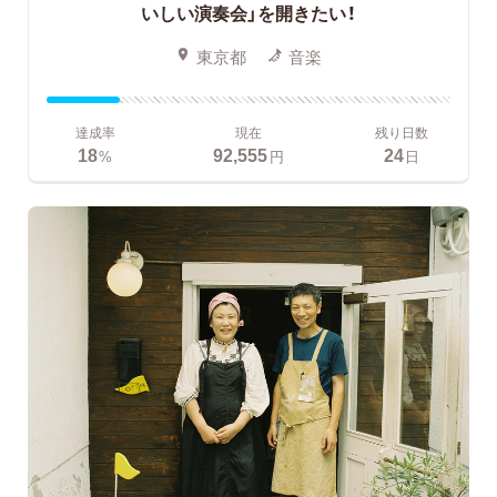
いしい演奏会」を開きたい！
東京都
音楽
達成率
現在
残り日数
18
92,555
24
%
円
日