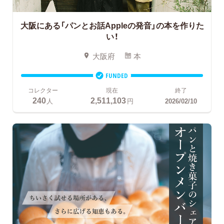
大阪にある「パンとお話Appleの発音」の本を作りた
い！
大阪府
本
FUNDED
コレクター
現在
終了
240
2,511,103
人
円
2026/02/10