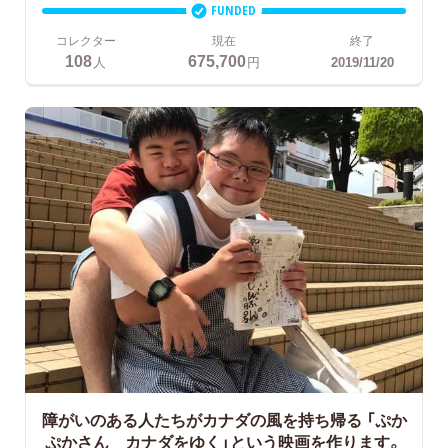
FUNDED
コレクター
現在
終了
108
675,700
人
円
2019/11/20
障がいのある人たちがカナダの風を持ち帰る
「ぷか
ぷかさん カナダをゆく」という映画を作ります。