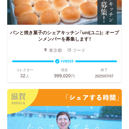
パンと焼き菓子のシェアキッチン『uni(ユニ)』
オープ
ンメンバーを募集します！
東京都
フード
FUNDED
コレクター
現在
終了
32
999,020
人
円
2025/07/07