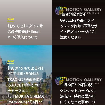
news
【重要】MOTION
news
GALLERYを装うフィ
​【お知らせ】ログイン時
ッシング詐欺・不審なサ
の多段階認証（Email
イト内メッセージにご
MFA）導入について
注意ください
news
【”好き”をもちよる2日
間】下北沢・BONUS
news
TRACKに「映画を愛す
る人たち」が集う カル
11月24日〜26日の間、
チャーフェス
クレジットカードのご
「SHIMOKITA CINEMA
決済が一時的に繋がり
PARK 2026」5月5日・6
にくくなった事象につ