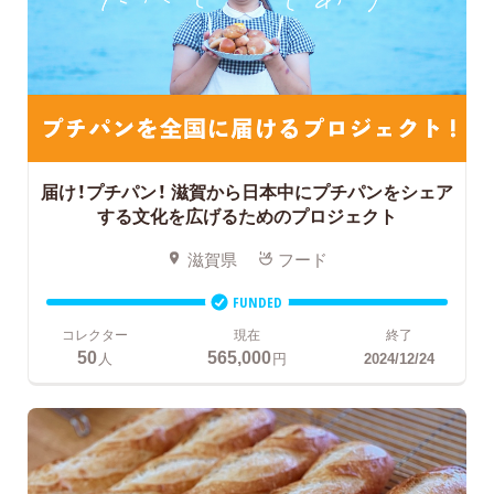
届け！プチパン！
滋賀から日本中にプチパンをシェア
する文化を広げるためのプロジェクト
滋賀県
フード
FUNDED
コレクター
現在
終了
50
565,000
人
円
2024/12/24