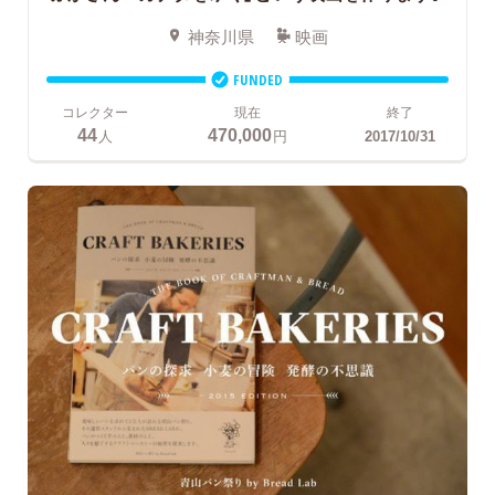
神奈川県
映画
FUNDED
コレクター
現在
終了
44
470,000
人
円
2017/10/31