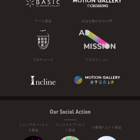
アート基金
社会を動かすかけ声
プロデュース
プロダクション
Our Social Action
ミニシアター・エイ
ブックストア・エイ
小劇場・エイド基金
ド基金
ド基金