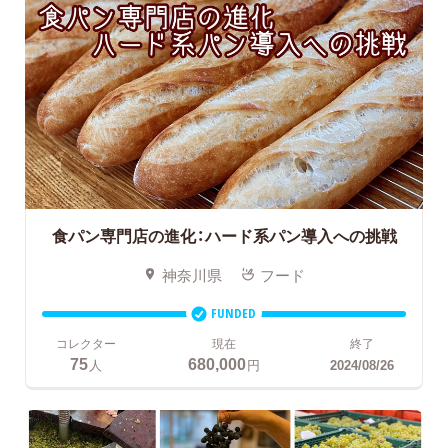
食パン専門店の進化：ハード系パン導入への挑戦
神奈川県
フード
FUNDED
コレクター
現在
終了
75
680,000
人
円
2024/08/26