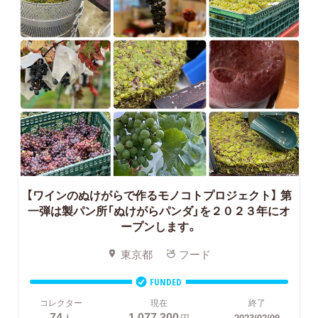
【ワインのぬけがらで作るモノコトプロジェクト】 第
一弾は製パン所「ぬけがらパンダ」を２０２３年にオ
ープンします。
東京都
フード
FUNDED
コレクター
現在
終了
74
1,077,300
人
円
2023/02/09