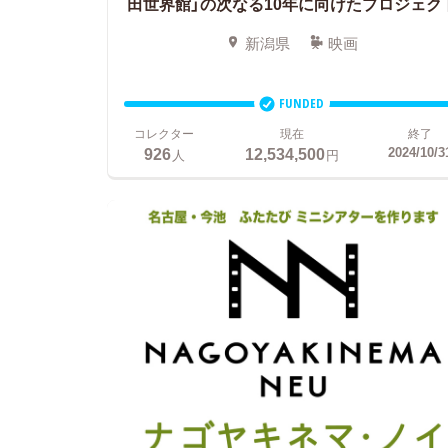
田世界館」の次なる10年に向けたプロジェク
新潟県
映画
FUNDED
コレクター
現在
終了
926
12,534,500
2024/10/3
人
円