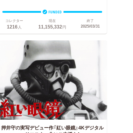
FUNDED
コレクター
現在
終了
1216
11,155,332
2025/03/31
人
円
押井守の実写デビュー作『紅い眼鏡』4Kデジタル