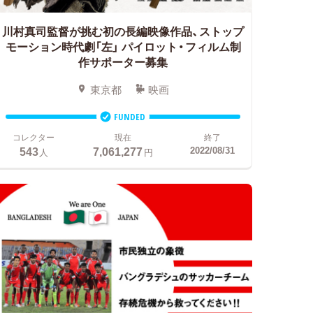
川村真司監督が挑む初の長編映像作品、ストップ
モーション時代劇「左」
パイロット・フィルム制
作サポーター募集
東京都
映画
FUNDED
コレクター
現在
終了
543
7,061,277
2022/08/31
人
円