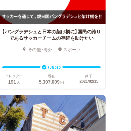
【バングラデシュと日本の架け橋に】
国民の誇り
であるサッカーチームの存続を助けたい
その他・海外
スポーツ
FUNDED
コレクター
現在
終了
191
5,307,009
2021/02/15
人
円