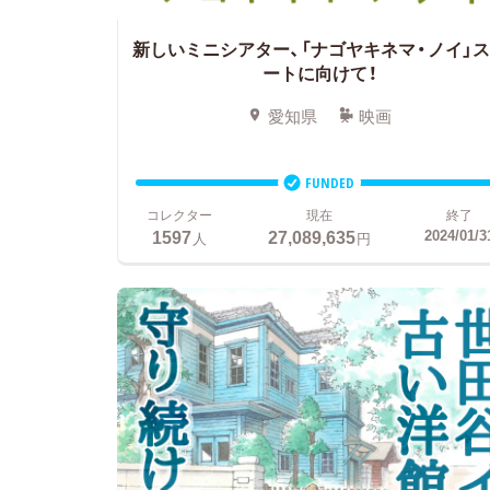
新しいミニシアター、「ナゴヤキネマ・ノイ」
ートに向けて！
愛知県
映画
FUNDED
コレクター
現在
終了
1597
27,089,635
2024/01/3
人
円