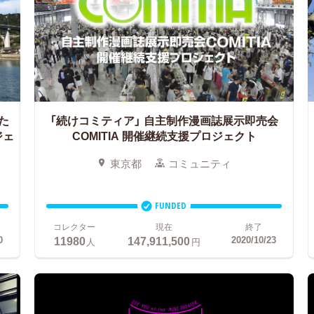
た
「続けコミティア」
自主制作漫画誌展示即売会
ジェ
COMITIA 開催継続支援プロジェクト
東京都
コミュニティ
FUNDED
コレクター
現在
終了
11980
147,911,500
0
2020/10/23
人
円