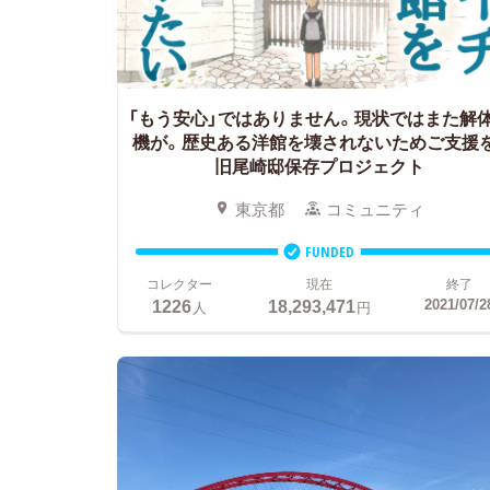
「もう安心」ではありません。現状ではまた解
機が。歴史ある洋館を壊されないためご支援を
旧尾崎邸保存プロジェクト
東京都
コミュニティ
FUNDED
コレクター
現在
終了
1226
18,293,471
2021/07/2
人
円