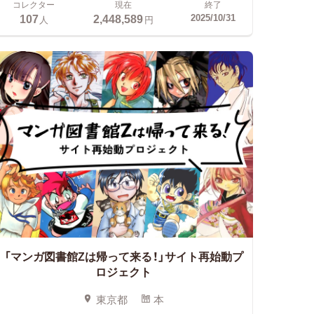
コレクター
現在
終了
107
2,448,589
2025/10/31
人
円
「マンガ図書館Zは帰って来る！」サイト再始動プ
ロジェクト
東京都
本