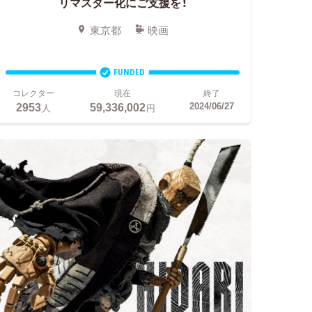
リマスター化にご支援を！
東京都
映画
FUNDED
コレクター
現在
終了
2953
59,336,002
2024/06/27
人
円