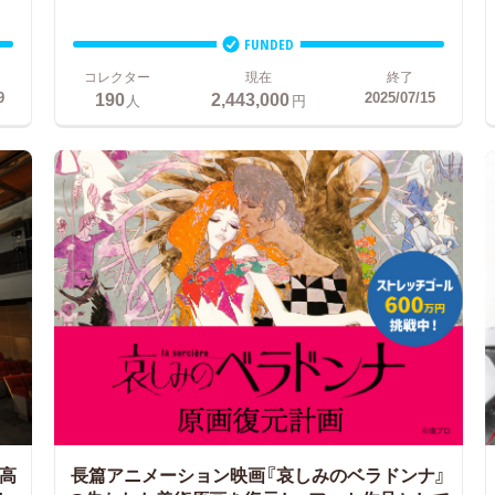
FUNDED
コレクター
現在
終了
190
2,443,000
9
2025/07/15
人
円
「高
長篇アニメーション映画『哀しみのベラドンナ』