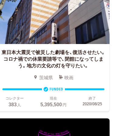
東日本大震災で被災した劇場を、復活させたい。
コロナ禍での休業要請等で、閉館になってしま
う。地方の文化の灯を守りたい。
茨城県
映画
FUNDED
コレクター
現在
終了
383
5,395,500
2020/08/25
人
円