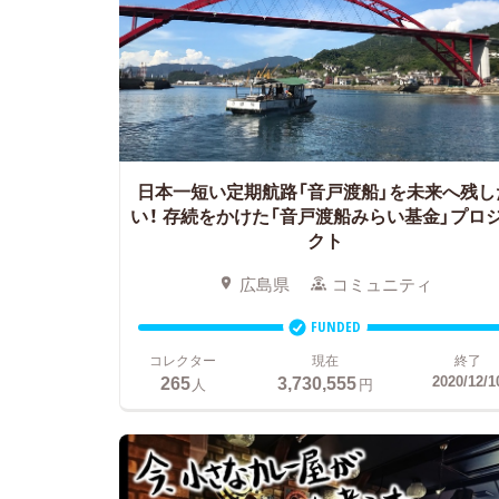
日本一短い定期航路「音戸渡船」を未来へ残し
い！ 存続をかけた「音戸渡船みらい基金」プロ
クト
広島県
コミュニティ
FUNDED
コレクター
現在
終了
265
3,730,555
2020/12/1
人
円