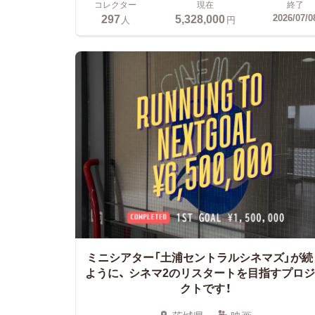
コレクター
現在
終了
297
5,328,000
2026/07/0
人
円
ミニシアター「土浦セントラルシネマズ」が続
ように、
シネマ2のリスタートを目指すプロジ
クトです！