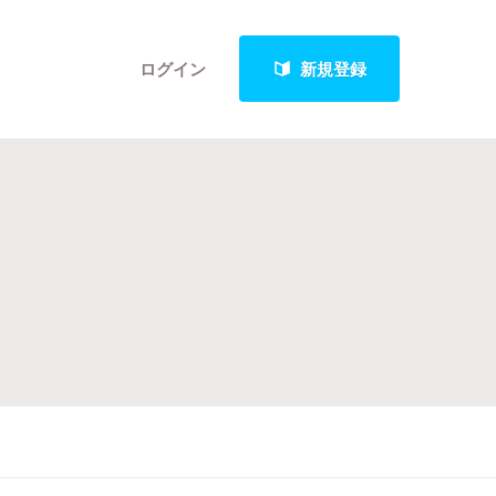
ログイン
新規登録
クト
最新進捗報告から探す