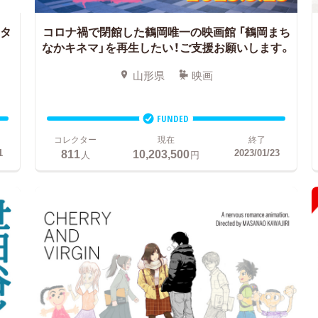
スタ
コロナ禍で閉館した鶴岡唯一の映画館
「鶴岡まち
なかキネマ」を再生したい！ご支援お願いします。
山形県
映画
FUNDED
コレクター
現在
終了
811
10,203,500
1
2023/01/23
人
円