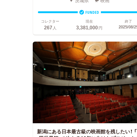
茨城県
映画
FUNDED
コレクター
現在
終了
267
3,381,000
2025/08/2
人
円
新潟にある日本最古級の映画館を残したい！