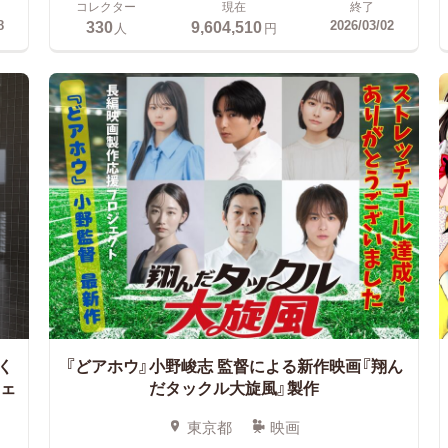
コレクター
現在
終了
330
9,604,510
8
2026/03/02
人
円
く
『どアホウ』小野峻志 監督による新作映画『翔ん
ェ
だタックル大旋風』製作
東京都
映画