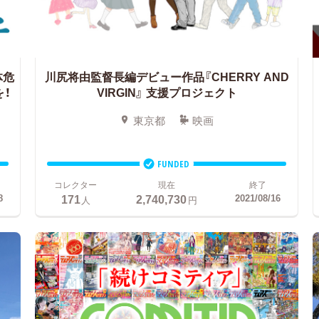
体危
川尻将由監督長編デビュー作品『CHERRY AND
！
VIRGIN』
支援プロジェクト
東京都
映画
FUNDED
コレクター
現在
終了
171
2,740,730
8
2021/08/16
人
円