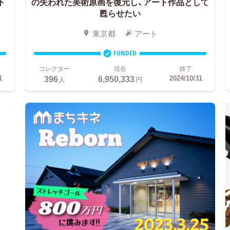
ト
の失われた美術原画を復元し、アート作品として
甦らせたい
東京都
アート
FUNDED
コレクター
現在
終了
396
6,950,333
1
2024/10/31
人
円