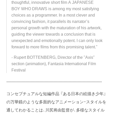
thoughtful, innovative short film A JAPANESE
BOY WHO DRAWS is among my most satisfying
choices as a programmer. In a most clever and
convincing fashion, it parallels its narrator’s
personal growth with the maturation of his artwork,
guiding the viewer towards a conclusion that is
unexpected and emotionally potent. I can only look
forward to more films from this promising talent."
- Rupert BOTTENBERG, Director of the "Axis"
section (animation), Fantasia International Film
Festival
---------------------------------------------------------------------------
コンセプチュアルな短編作品 『ある日本の絵描き少年』
の万華鏡のような多面的なアニメーション・スタイルを
通してわかることは、川尻将由監督が、多様なスタイル