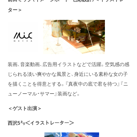
ター＞
装画、音楽動画、広告用イラストなどで活躍。空気感の感
じられる淡い爽やかな風景と、身近にいる素朴な女の子
を描くことを得意とする。『真夜中の底で君を待つ』『ニ
ューノーマル・サマー』装画など。
＜ゲスト出演＞
西沢5㍉＜
イラストレーター＞