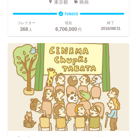
東京都
映画
FUNDED
コレクター
現在
終了
368
6,706,000
2016/08/31
人
円