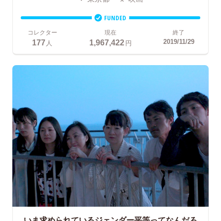
FUNDED
コレクター
現在
終了
177
1,967,422
2019/11/29
人
円
いま求められているジェンダー平等ってなんだろ