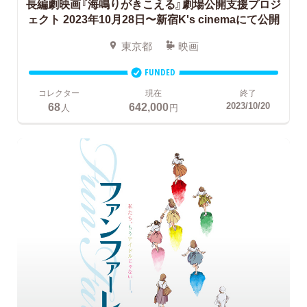
長編劇映画『海鳴りがきこえる』劇場公開支援プロジ
ェクト
2023年10月28日〜新宿K's cinemaにて公開
東京都
映画
FUNDED
コレクター
現在
終了
68
642,000
2023/10/20
人
円