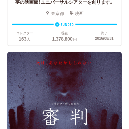
夢の映画館！ユニバーサルシアターを創ります。
東京都
映画
FUNDED
コレクター
現在
終了
163
1,378,800
2016/08/31
人
円