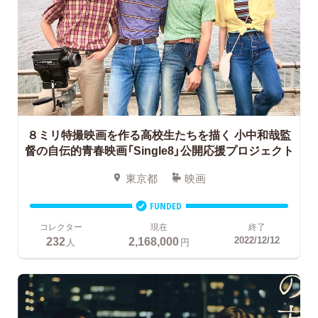
８ミリ特撮映画を作る高校生たちを描く
小中和哉監
督の自伝的青春映画「Single8」公開応援プロジェクト
東京都
映画
FUNDED
コレクター
現在
終了
232
2,168,000
2022/12/12
人
円