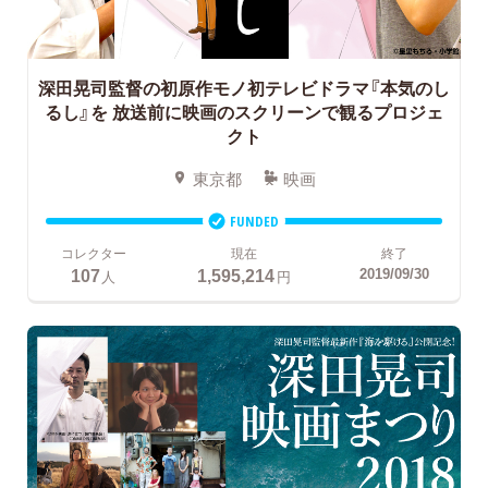
深田晃司監督の初原作モノ初テレビドラマ『本気のし
るし』を
放送前に映画のスクリーンで観るプロジェ
クト
東京都
映画
FUNDED
コレクター
現在
終了
107
1,595,214
2019/09/30
人
円