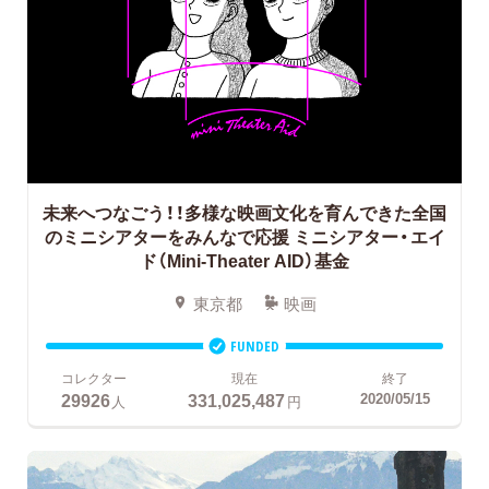
未来へつなごう！！多様な映画文化を育んできた全国
のミニシアターをみんなで応援
ミニシアター・エイ
ド（Mini-Theater AID）基金
東京都
映画
FUNDED
コレクター
現在
終了
29926
331,025,487
2020/05/15
人
円