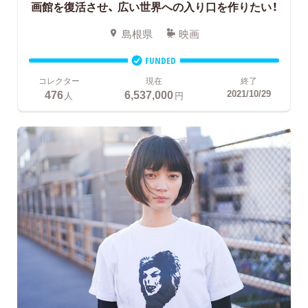
画館を復活させ、
広い世界への入り口を作りたい！
島根県
映画
FUNDED
コレクター
現在
終了
476
6,537,000
2021/10/29
人
円