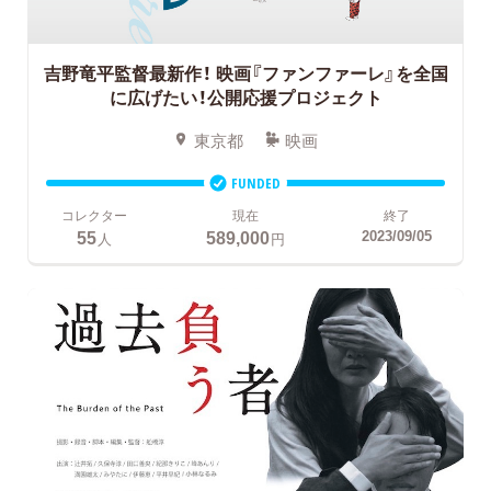
吉野竜平監督最新作！
映画『ファンファーレ』を全国
に広げたい！公開応援プロジェクト
東京都
映画
FUNDED
コレクター
現在
終了
55
589,000
2023/09/05
人
円