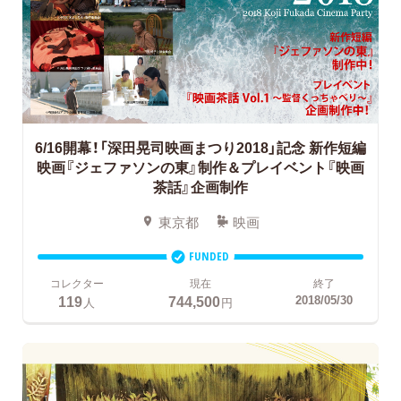
6/16開幕！「深田晃司映画まつり2018」記念
新作短編
映画『ジェファソンの東』制作＆プレイベント『映画
茶話』企画制作
東京都
映画
FUNDED
コレクター
現在
終了
119
744,500
2018/05/30
人
円