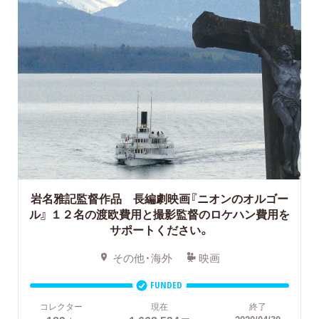
岩名雅記監督作品 長編劇映画『ニオンのオルゴー
ル』
１２名の渡欧費用と撮影監督のロケハン費用を
サポートください。
その他・海外
映画
FUNDED
コレクター
現在
終了