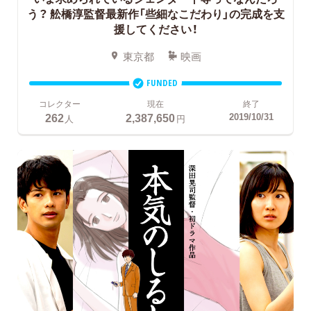
う？
舩橋淳監督最新作「些細なこだわり」の完成を支
援してください！
東京都
映画
FUNDED
コレクター
現在
終了
262
2,387,650
2019/10/31
人
円