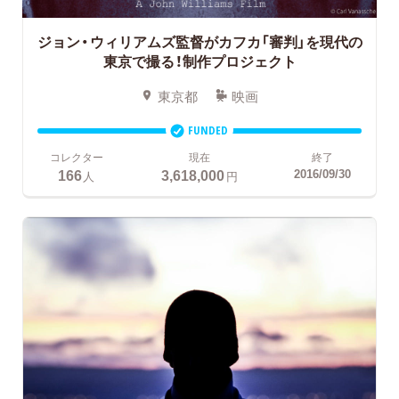
ジョン・ウィリアムズ監督がカフカ「審判」を現代の
東京で撮る！制作プロジェクト
東京都
映画
FUNDED
コレクター
現在
終了
166
3,618,000
2016/09/30
人
円