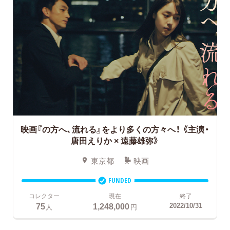
映画『の方へ、流れる』をより多くの方々へ！
《主演・
唐田えりか × 遠藤雄弥》
東京都
映画
FUNDED
コレクター
現在
終了
75
1,248,000
2022/10/31
人
円