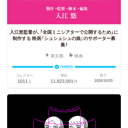
入江悠監督が、「全国ミニシアターで公開するため」に
制作する
映画『シュシュシュの娘』のサポーター募
集！
東京都
映画
FUNDED
コレクター
現在
終了
1011
11,923,001
2020/10/29
人
円