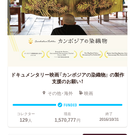
ドキュメンタリー映画『カンボジアの染織物』
の製作
支援のお願い！
その他・海外
映画
FUNDED
コレクター
現在
終了
129
1,570,777
2016/10/31
人
円