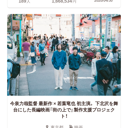
189
1,668,534
2020/04/30
人
円
今泉力哉監督 最新作 × 若葉竜也 初主演。
下北沢を舞
台にした長編映画『街の上で』製作支援プロジェク
ト！
東京都
映画