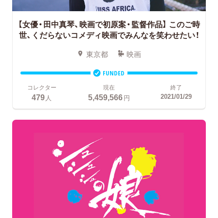
【女優・田中真琴、映画で初原案・監督作品】
このご時
世、くだらないコメディ映画でみんなを笑わせたい！
東京都
映画
FUNDED
コレクター
現在
終了
479
5,459,566
2021/01/29
人
円