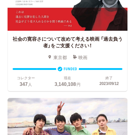
社会の寛容さについて改めて考える映画
「過去負う
者」をご支援ください！
東京都
映画
FUNDED
コレクター
現在
終了
347
3,140,108
2023/09/12
人
円