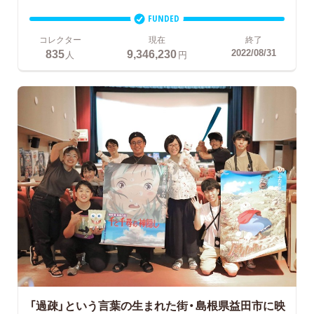
FUNDED
コレクター
現在
終了
835
9,346,230
2022/08/31
人
円
「過疎」という言葉の生まれた街・島根県益田市に映