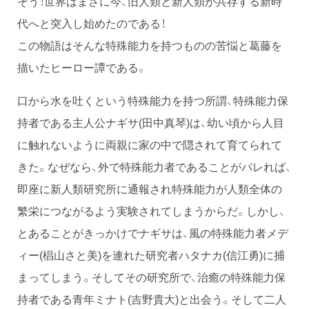
そう！世界はまさに今、旧人類と新人類が共存する新時
代へと突入し始めたのである！
この物語はそんな特殊能力を持つものの苦悩と葛藤を
描いたヒーロー譚である。
口から水を吐くという特殊能力を持つ所謂、特殊能力保
持者である主人公ナギサ(田中真琴)は、幼い頃から人目
に触れないように両親に家の中で隠されて育てられて
きた。なぜなら、外で特殊能力者であることがバレれば、
即座に新人類研究所に通報され特殊能力が人類全体の
繁栄につながるよう実験されてしまうからだ。しかし、
とあることがきっかけでナギサは、風の特殊能力者メデ
ィー(椙山さと美)を連れた研究者ハタナカ(信江勇)に捕
まってしまう。そしてその研究所で、治癒の特殊能力保
持者である青年ミナト(吉野貴大)と出会う。そして二人