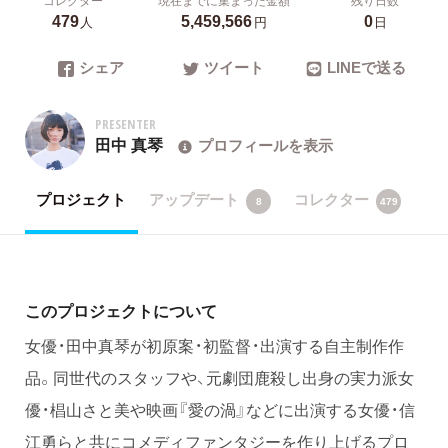
479
5,459,566
0
人
円
日
シェア
ツイート
LINEで送る
PRESENTER
田中 真琴
プロフィールを表示
プロジェクト
アップデート
コレクター
8
479
このプロジェクトについて
女優・田中真琴が初原案・初監督・出演する自主制作作
品。同世代のスタッフや、元劇団鹿殺し出身の実力派女
優・椙山さと美や映画『愛の渦』などに出演する女優・信
江勇らと共にコメディファンタジーを作り上げるプロ