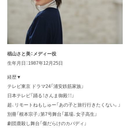
椙山さと美：メディー役
生年月日：1987年12月25日
経歴▼
テレビ東京 ドラマ24「浦安鉄筋家族」
日本テレビ「踊る！さんま御殿！！」
超、リモートねもしゅー「あの子と旅行行きたくない。」
別冊「根本宗子」第7号舞台「墓場、女子高生」
劇団鹿殺し舞台「傷だらけのカバディ」