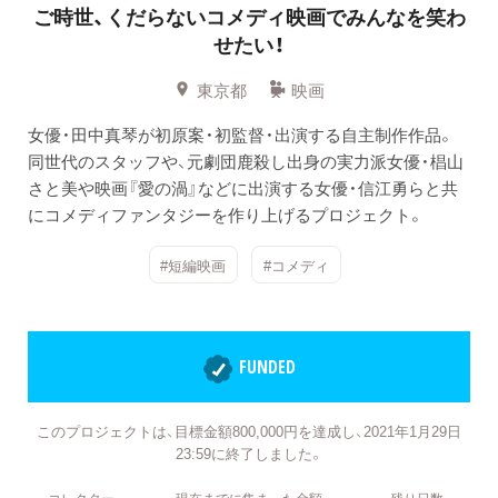
ご時世、くだらないコメディ映画でみんなを笑わ
せたい！
東京都
映画
女優・田中真琴が初原案・初監督・出演する自主制作作品。
同世代のスタッフや、元劇団鹿殺し出身の実力派女優・椙山
さと美や映画『愛の渦』などに出演する女優・信江勇らと共
にコメディファンタジーを作り上げるプロジェクト。
#短編映画
#コメディ
FUNDED
このプロジェクトは、目標金額800,000円を達成し、2021年1月29日
23:59に終了しました。
コレクター
現在までに集まった金額
残り日数