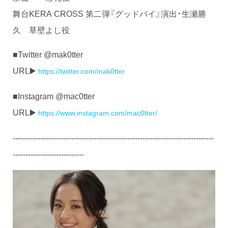
舞台KERA CROSS 第二弾『グッドバイ』演出・生瀬勝
久 草壁よし役
■Twitter @mak0tter
URL▶️
https://twitter.com/mak0tter
■Instagram @mac0tter
URL▶️
https://www.instagram.com/mac0tter/
-------------------------------------------------------------------------------
----------------------------