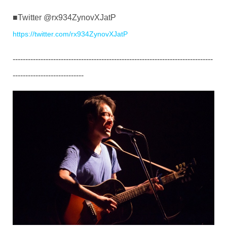
■Twitter @rx934ZynovXJatP
https://twitter.com/rx934ZynovXJatP
-------------------------------------------------------------------------------
----------------------------