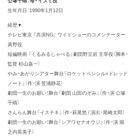
公塚千晴：母・イズミ役
生年月日：1990年1月12日
経歴▼
テレビ東京 『共演NG』 ワイドショーのコメンテーター
真野役
短編映画 『くるみるしゃべる』劇団野立岩 主宰役（脚本・
監督 杉山嘉一）
やみ・あがりシアター舞台『ロケットペンシル×ドレッド
ノート』（作・演 笠浦静花）
劇団一生のお願い！舞台『劇団 山田のぞみ』（作・演 公塚
千晴）
さんらん舞台『イステキ』（作・萩尾悠 / 演出・尾崎太郎）
劇団一生のお願い！舞台『シアワセナオウジ』（作・演 堀
之内英美子）