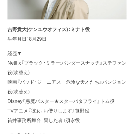
吉野貴大
(ケンユウオフィス)：ミナト役
生年月日：8月29日
経歴▼
Netflix『ブラック・ミラー:バンダースナッチ』ステファン
役(吹替え)
映画『バッド・ジーニアス 危険な天才たち』バンジョン
役(吹替え)
Disney『悪魔バスター★スターバタフライ』トム役
TVアニメ『彼女、お借りします』笹野役
笛井事務所舞台「冒した者」須永役