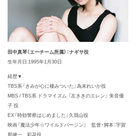
田中真琴（エーチーム所属）：ナギサ役
生年月日:1995年1月30日
経歴▼
TBS系『きみが心に棲みついた』為末れいか役
MBS / TBS系 ドラマイズム 『左ききのエレン』 朱音優
子 役
EX『時効警察はじめました』久我山役
映画『魔法少年☆ワイルドバージン』 監督・脚本：宇賀
那健一 彩花役