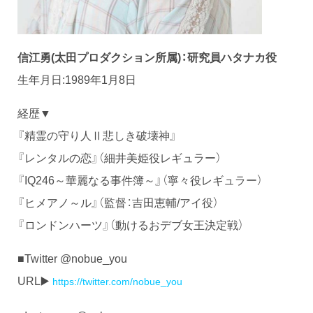
信江勇(太田プロダクション所属)：研究員ハタナカ役
生年月日:1989年1月8日
経歴▼
『精霊の守り人Ⅱ悲しき破壊神』
『レンタルの恋』（細井美姫役レギュラー）
『IQ246～華麗なる事件簿～』（寧々役レギュラー）
『ヒメアノ～ル』（監督：吉田恵輔/アイ役）
『ロンドンハーツ』（動けるおデブ女王決定戦）
■Twitter @nobue_you
URL▶️
https://twitter.com/nobue_you