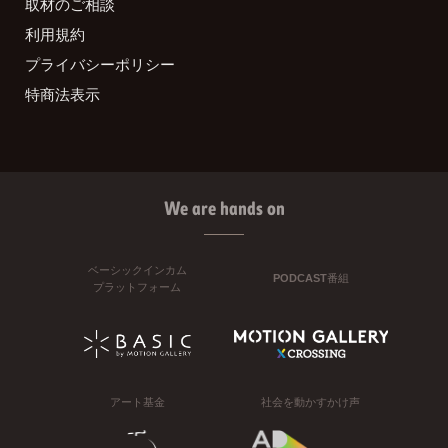
取材のご相談
利用規約
プライバシーポリシー
特商法表示
We are hands on
ベーシックインカム
PODCAST番組
プラットフォーム
アート基金
社会を動かすかけ声