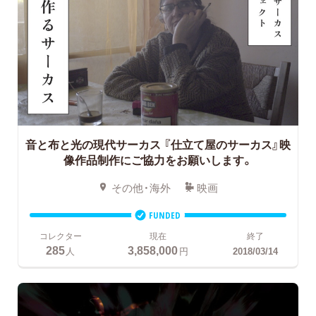
音と布と光の現代サーカス
『仕立て屋のサーカス』映
像作品制作にご協力をお願いします。
その他・海外
映画
FUNDED
コレクター
現在
終了
285
3,858,000
人
円
2018/03/14