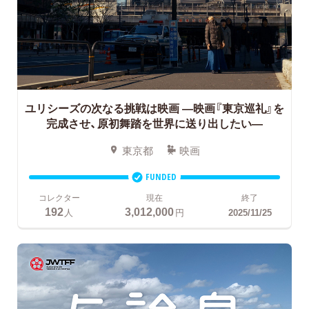
ユリシーズの次なる挑戦は映画 ―映画『東京巡礼』を
完成させ、原初舞踏を世界に送り出したい―
東京都
映画
FUNDED
コレクター
現在
終了
192
3,012,000
人
円
2025/11/25