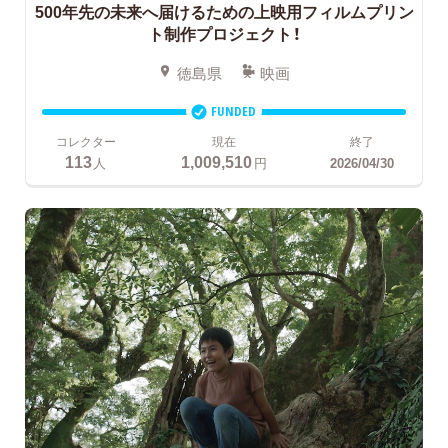
500年先の未来へ届けるための上映用フィルムプリン
ト制作プロジェクト！
徳島県
映画
FUNDED
コレクター
現在
終了
113
1,009,510
人
円
2026/04/30