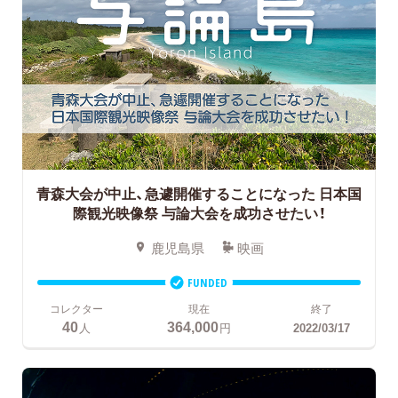
青森大会が中止、急遽開催することになった
日本国
際観光映像祭 与論大会を成功させたい！
鹿児島県
映画
FUNDED
コレクター
現在
終了
40
364,000
人
円
2022/03/17