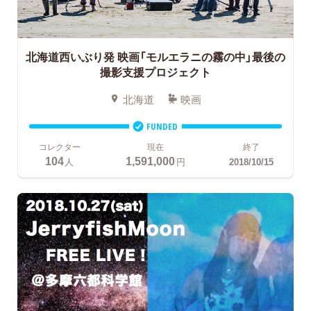
北海道西いぶり発
映画「モルエラニの霧の中」最後の
撮影支援プロジェクト
北海道
映画
FUNDED
コレクター
現在
終了
104
1,591,000
人
円
2018/10/15