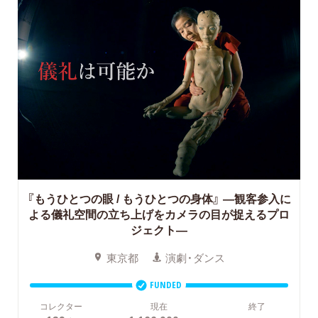
『もうひとつの眼 / もうひとつの身体』
―観客参入に
よる儀礼空間の立ち上げをカメラの目が捉えるプロ
ジェクト―
東京都
演劇・ダンス
FUNDED
コレクター
現在
終了