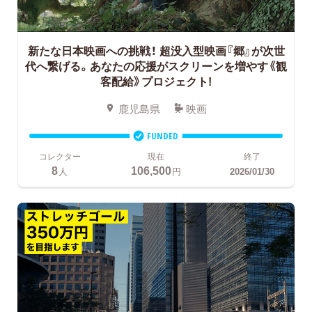
新たな日本映画への挑戦！
超没入型映画『郷』が次世
代へ繋げる。あなたの応援がスクリーンを増やす《観
客配給》プロジェクト!
鹿児島県
映画
FUNDED
コレクター
現在
終了
8
106,500
人
円
2026/01/30