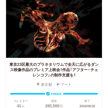
東京23区最大のプラネタリウムで全天に広がるダン
ス映像作品のプレミア上映会！作品『アフター・チェ
レンコフ』の制作支援を！
東京都
アート
FUNDED
コレクター
現在
終了
41
265,500
人
円
2016/09/30