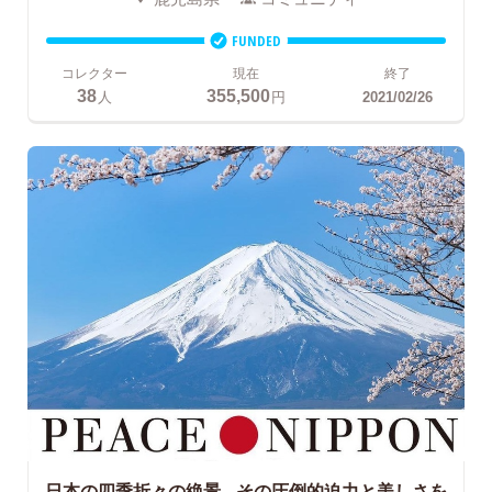
FUNDED
コレクター
現在
終了
38
355,500
人
円
2021/02/26
日本の四季折々の絶景、
その圧倒的迫力と美しさを