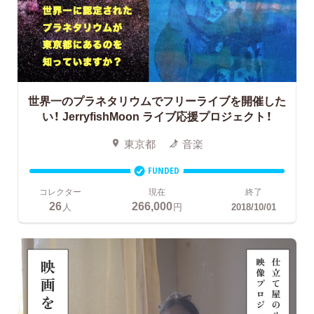
世界一のプラネタリウムでフリーライブを開催した
い！
JerryfishMoon ライブ応援プロジェクト！
東京都
音楽
FUNDED
コレクター
現在
終了
26
266,000
人
円
2018/10/01