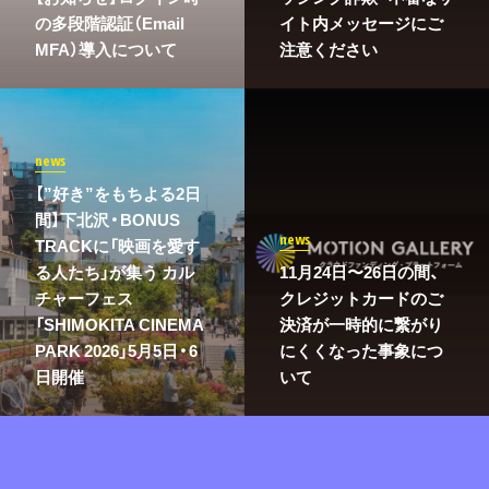
の多段階認証（Email
イト内メッセージにご
MFA）導入について
注意ください
news
【”好き”をもちよる2日
間】下北沢・BONUS
news
TRACKに「映画を愛す
る人たち」が集う カル
11月24日〜26日の間、
チャーフェス
クレジットカードのご
「SHIMOKITA CINEMA
決済が一時的に繋がり
PARK 2026」5月5日・6
にくくなった事象につ
日開催
いて