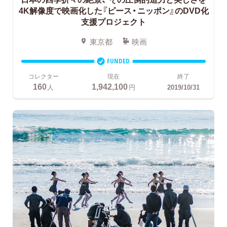
4K解像度で映画化した『ピース・ニッポン』のDVD化
支援プロジェクト
東京都
映画
FUNDED
コレクター
現在
終了
160
1,942,100
人
円
2019/10/31