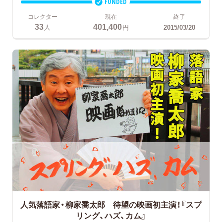
FUNDED
コレクター
現在
終了
33
401,400
人
円
2015/03/20
人気落語家・柳家喬太郎 待望の映画初主演！『スプ
リング、ハズ、カム』