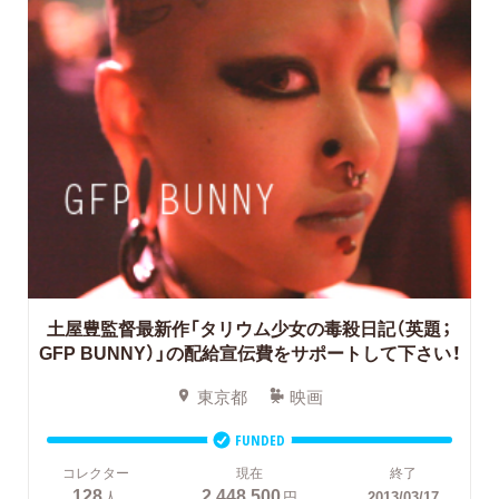
土屋豊監督最新作「タリウム少女の毒殺日記（英題；
GFP BUNNY）」の配給宣伝費をサポートして下さい！
東京都
映画
FUNDED
コレクター
現在
終了
128
2,448,500
人
円
2013/03/17