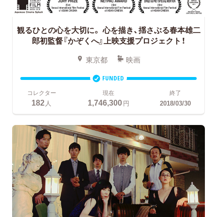
観るひとの心を大切に。
心を描き、揺さぶる春本雄二
郎初監督『かぞくへ』上映支援プロジェクト！
東京都
映画
FUNDED
コレクター
現在
終了
182
1,746,300
人
円
2018/03/30