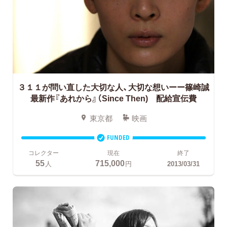
３１１が問い直した大切な人、大切な想いーー篠崎誠
最新作『あれから』（Since Then) 配給宣伝費
東京都
映画
FUNDED
コレクター
現在
終了
55
715,000
人
円
2013/03/31