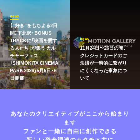
news
【”好き”をもちよる2日
間】下北沢・BONUS
news
TRACKに「映画を愛す
る人たち」が集う カル
11月24日〜26日の間、
チャーフェス
クレジットカードのご
「SHIMOKITA CINEMA
決済が一時的に繋がり
PARK 2026」5月5日・6
にくくなった事象につ
日開催
いて
あなたのクリエイティブがここから始まり
ます
ファンと一緒に自由に創作できる
新しい資金調達のカタチと共に