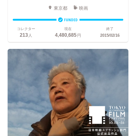
東京都
映画
FUNDED
コレクター
現在
終了
213
4,480,685
人
円
2015/02/16