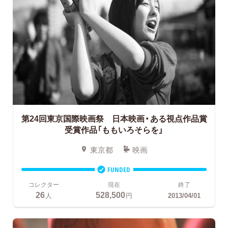
第24回東京国際映画祭 日本映画・ある視点作品賞
受賞作品「ももいろそらを」
東京都
映画
FUNDED
コレクター
現在
終了
26
528,500
人
円
2013/04/01