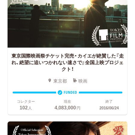
東京国際映画祭チケット完売・カイエが絶賛した『走
れ、絶望に追いつかれない速さで』全国上映プロジェ
クト！
東京都
映画
FUNDED
コレクター
現在
終了
102
4,083,000
人
円
2016/06/24