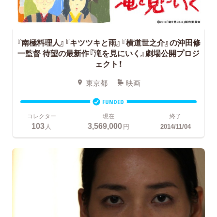
『南極料理人』『キツツキと雨』『横道世之介』の沖田修
一監督
待望の最新作『滝を見にいく』劇場公開プロジ
ェクト！
東京都
映画
FUNDED
コレクター
現在
終了
103
3,569,000
人
円
2014/11/04