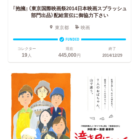
『抱擁』（東京国際映画祭2014日本映画スプラッシュ
部門出品）配給宣伝に御協力下さい
東京都
映画
FUNDED
コレクター
現在
終了
19
445,000
人
円
2014/12/29