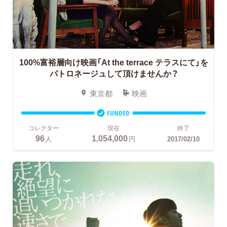
100%富裕層向け映画「At the terrace テラスにて」を
パトロネージュして頂けませんか？
東京都
映画
FUNDED
コレクター
現在
終了
96
1,054,000
人
円
2017/02/10