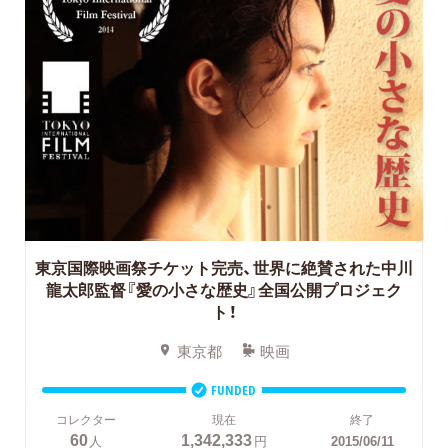
東京国際映画祭チケット完売、世界に絶賛された中川
龍太郎監督『愛の小さな歴史』全国公開プロジェク
ト！
東京都
映画
FUNDED
コレクター
現在
終了
60
1,342,333
人
円
2015/06/11