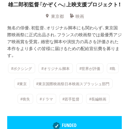
雄二郎初監督『かぞくへ』上映支援プロジェクト！
東京都
映画
無名の俳優、初監督、オリジナル脚本にも関わらず、東京国
際映画祭に正式出品され、フランスの映画祭では最優秀アジ
ア映画賞を受賞。緻密な脚本や演技力の高さを評価された
本作をより多くの皆様に届けるための配給宣伝費を募りま
す。
#ボクシング
#オリジナル脚本
#世界が評価
#島
#東京
#東京国際映画祭日本映画スプラッシュ部門
#喪失
#ドラマ
#若手監督
#長編映画
FUNDED