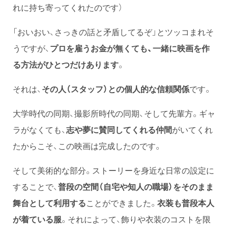
れに持ち寄ってくれたのです）
「おいおい、さっきの話と矛盾してるぞ」とツッコまれそ
うですが、
プロを雇うお金が無くても、一緒に映画を作
る方法がひとつだけあります
。
それは、
その人（スタッフ）との個人的な信頼関係
です。
大学時代の同期、撮影所時代の同期、そして先輩方。ギャ
ラがなくても、
志や夢に賛同してくれる仲間
がいてくれ
たからこそ、この映画は完成したのです。
そして美術的な部分。ストーリーを身近な日常の設定に
することで、
普段の空間（自宅や知人の職場）をそのまま
舞台として利用する
ことができました。
衣装も普段本人
が着ている服
。それによって、飾りや衣装のコストを限