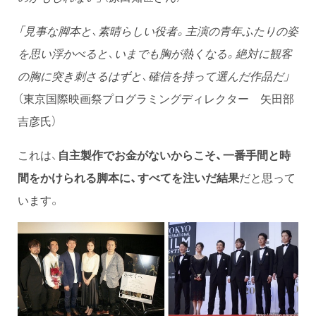
「見事な脚本と、素晴らしい役者。主演の青年ふたりの姿
を思い浮かべると、いまでも胸が熱くなる。絶対に観客
の胸に突き刺さるはずと、確信を持って選んだ作品だ」
（東京国際映画祭プログラミングディレクター 矢田部
吉彦氏）
これは、
自主製作でお金がないからこそ、一番手間と時
間をかけられる脚本に、すべてを注いだ結果
だと思って
います。