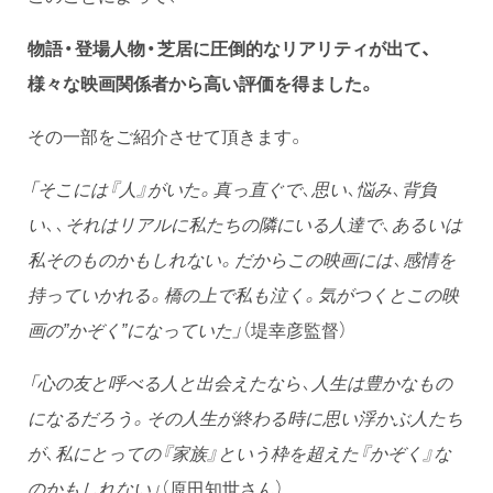
物語・登場人物・芝居に圧倒的なリアリティが出て
、
様々な映画関係者から高い評価を得ました。
その一部をご紹介させて頂きます。
「そこには『人』がいた。真っ直ぐで、思い、悩み、背負
い、、それはリアルに私たちの隣にいる人達で、あるいは
私そのものかもしれない。だからこの映画には、感情を
持っていかれる。橋の上で私も泣く。気がつくとこの映
画の”かぞく”になっていた」
（堤幸彦監督）
「心の友と呼べる人と出会えたなら、人生は豊かなもの
になるだろう。その人生が終わる時に思い浮かぶ人たち
が、私にとっての『家族』という枠を超えた『かぞく』な
のかもしれない」
（原田知世さん）