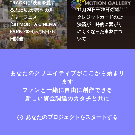
news
TRACKに「映画を愛す
る人たち」が集う カル
11月24日〜26日の間、
チャーフェス
クレジットカードのご
「SHIMOKITA CINEMA
決済が一時的に繋がり
PARK 2026」5月5日・6
にくくなった事象につ
日開催
いて
あなたのクリエイティブがここから始まり
ます
ファンと一緒に自由に創作できる
新しい資金調達のカタチと共に
あなたのプロジェクトをスタートする