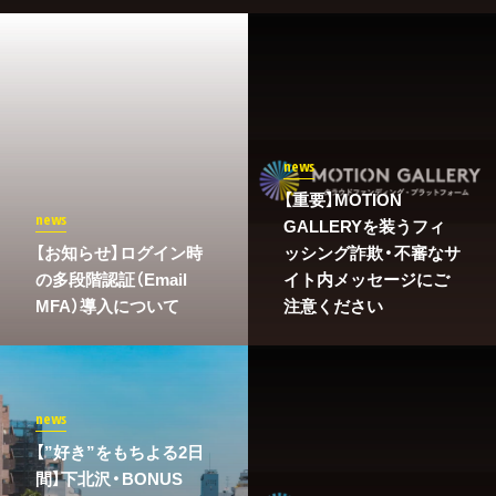
news
【重要】MOTION
news
GALLERYを装うフィ
​【お知らせ】ログイン時
ッシング詐欺・不審なサ
の多段階認証（Email
イト内メッセージにご
MFA）導入について
注意ください
news
【”好き”をもちよる2日
間】下北沢・BONUS