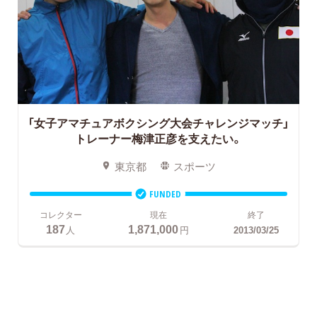
「女子アマチュアボクシング大会チャレンジマッチ」
トレーナー梅津正彦を支えたい。
東京都
スポーツ
FUNDED
コレクター
現在
終了
187
1,871,000
人
円
2013/03/25