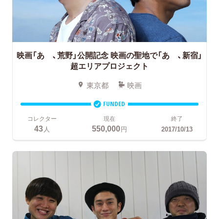
映画「あゝ、荒野」公開記念
映画の聖地で「あゝ、新宿」
超エリアプロジェクト
東京都
映画
FUNDED
コレクター
現在
終了
43
550,000
人
円
2017/10/13