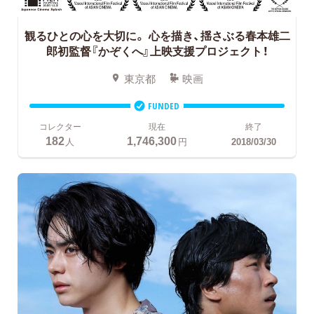
観るひとの心を大切に。
心を描き、揺さぶる春本雄二
郎初監督『かぞくへ』上映支援プロジェクト！
東京都
映画
FUNDED
コレクター
現在
終了
182
1,746,300
人
円
2018/03/30