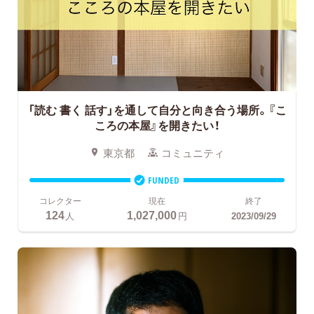
「読む 書く 話す」を通して自分と向き合う場所。『こ
ころの本屋』を開きたい！
東京都
コミュニティ
FUNDED
コレクター
現在
終了
124
1,027,000
人
円
2023/09/29