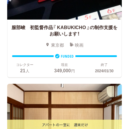
服部峻 初監督作品『 KABUKICHO 』の制作支援を
お願いします！
東京都
映画
FUNDED
コレクター
現在
終了
21
349,000
人
円
2024/01/30