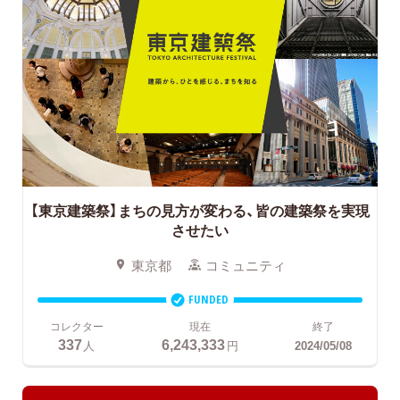
【東京建築祭】まちの見方が変わる、皆の建築祭を実現
させたい
東京都
コミュニティ
FUNDED
コレクター
現在
終了
337
6,243,333
人
円
2024/05/08