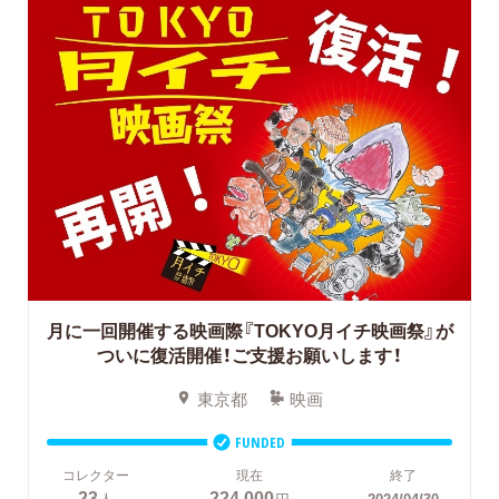
月に一回開催する映画際『TOKYO月イチ映画祭』が
ついに復活開催！ご支援お願いします！
東京都
映画
FUNDED
コレクター
現在
終了
23
224,000
人
円
2024/04/30