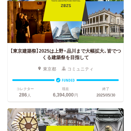
【東京建築祭】2025は上野・品川まで大幅拡大、皆でつ
くる建築祭を目指して
東京都
コミュニティ
FUNDED
コレクター
現在
終了
286
6,394,000
人
円
2025/05/30