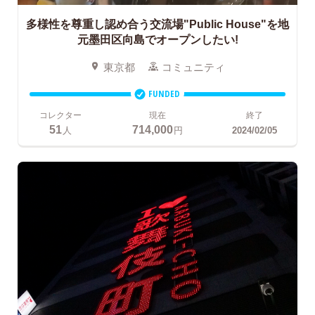
多様性を尊重し認め合う交流場"Public House"を地
元墨田区向島でオープンしたい!
東京都
コミュニティ
FUNDED
コレクター
現在
終了
51
714,000
人
円
2024/02/05