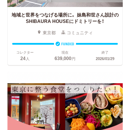
地域と世界をつなげる場所に。
妹島和世さん設計の
SHIBAURA HOUSEにドミトリーを！
東京都
コミュニティ
FUNDED
コレクター
現在
終了
24
639,000
人
円
2026/01/29