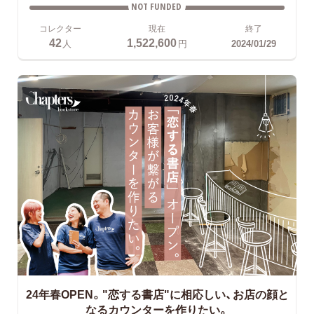
NOT FUNDED
コレクター
現在
終了
42
1,522,600
人
円
2024/01/29
24年春OPEN。"恋する書店"に相応しい、お店の顔と
なるカウンターを作りたい。