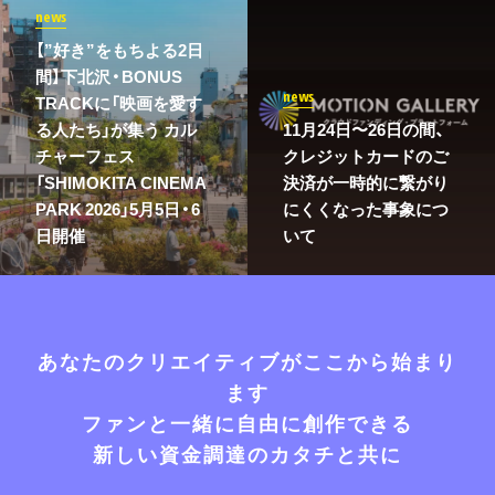
news
【”好き”をもちよる2日
間】下北沢・BONUS
news
TRACKに「映画を愛す
る人たち」が集う カル
11月24日〜26日の間、
チャーフェス
クレジットカードのご
「SHIMOKITA CINEMA
決済が一時的に繋がり
PARK 2026」5月5日・6
にくくなった事象につ
日開催
いて
あなたのクリエイティブがここから始まり
ます
ファンと一緒に自由に創作できる
新しい資金調達のカタチと共に