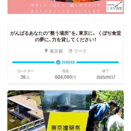
がんばるあなたの“整う場所”を、東京に。
くぼぢ食堂
の夢に、力を貸してください！
東京都
フード
FUNDED
コレクター
現在
終了
36
604,000
人
円
2025/09/17