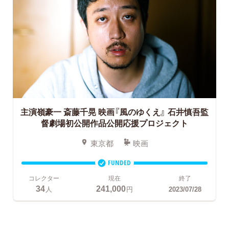
主演嶺豪一 斎藤千晃 映画『風のゆくえ』
石井慎吾監
督劇場初公開作品公開応援プロジェクト
東京都
映画
FUNDED
コレクター
現在
終了
34
241,000
人
円
2023/07/28