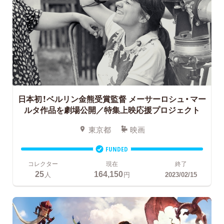
日本初！ベルリン金熊受賞監督
メーサーロシュ・マー
ルタ作品を劇場公開／特集上映応援プロジェクト
東京都
映画
FUNDED
コレクター
現在
終了
25
164,150
人
円
2023/02/15