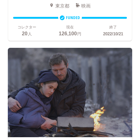
東京都
映画
FUNDED
コレクター
現在
終了
20
126,100
人
円
2022/10/21