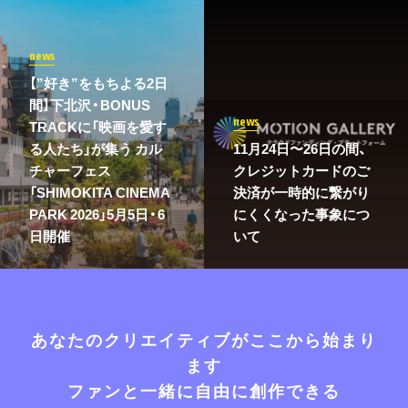
news
【”好き”をもちよる2日
間】下北沢・BONUS
news
TRACKに「映画を愛す
る人たち」が集う カル
11月24日〜26日の間、
チャーフェス
クレジットカードのご
「SHIMOKITA CINEMA
決済が一時的に繋がり
PARK 2026」5月5日・6
にくくなった事象につ
日開催
いて
あなたのクリエイティブがここから始まり
ます
ファンと一緒に自由に創作できる