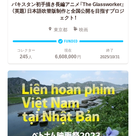
パキスタン初手描き長編アニメ『The Glassworker』
（英題）日本語吹替版制作と全国公開を目指すプロジ
ェクト！
東京都
映画
FUNDED
コレクター
現在
終了
245
6,608,000
人
円
2025/10/31