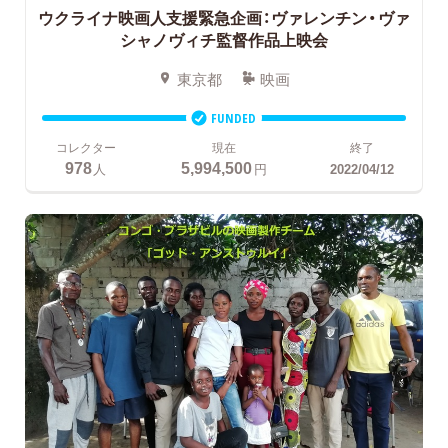
ウクライナ映画人支援緊急企画：ヴァレンチン・ヴァ
シャノヴィチ監督作品上映会
東京都
映画
FUNDED
コレクター
現在
終了
978
5,994,500
人
円
2022/04/12