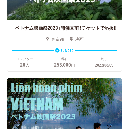
「ベトナム映画祭2023」開催直前！チケットで応援!!
東京都
映画
FUNDED
コレクター
現在
終了
26
253,000
人
円
2023/08/09