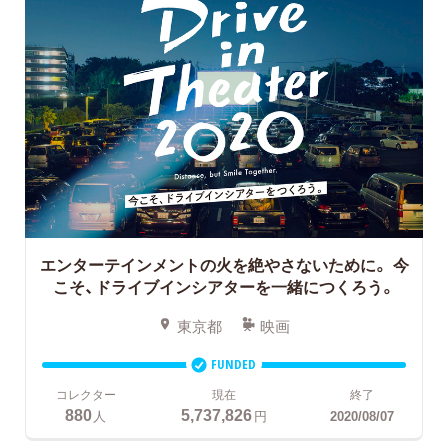
エンターテインメントの火を絶やさないために。
今
こそ、ドライブインシアターを一緒につくろう。
東京都
映画
FUNDED
コレクター
現在
終了
880
5,737,826
人
円
2020/08/07