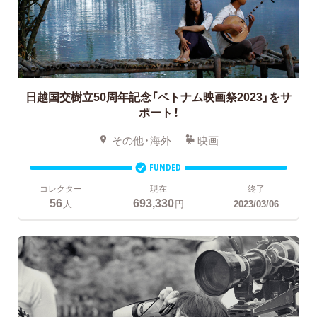
日越国交樹立50周年記念「ベトナム映画祭2023」をサ
ポート！
その他・海外
映画
FUNDED
コレクター
現在
終了
56
693,330
人
円
2023/03/06