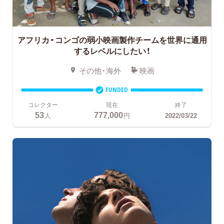
アフリカ・コンゴの弱小映画製作チームを世界に通用
するレベルにしたい！
その他・海外
映画
FUNDED
コレクター
現在
終了
53
777,000
人
円
2022/03/22