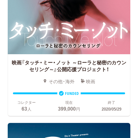
映画『タッチ・ミー・ノット ～ローラと秘密のカウン
セリング～』公開応援プロジェクト！
その他・海外
映画
FUNDED
コレクター
現在
終了
63
399,000
人
円
2020/05/29