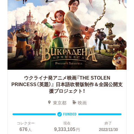
ウクライナ発アニメ映画『THE STOLEN
PRINCESS（英題）』
日本語吹替版制作＆全国公開支
援プロジェクト！
東京都
映画
FUNDED
コレクター
現在
終了
676
9,333,105
人
円
2022/11/30