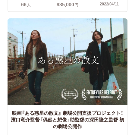
66
935,000
2022/04/11
人
円
映画『ある惑星の散文』 劇場公開支援プロジェクト！
濱口竜介監督『偶然と想像』助監督の深田隆之監督 初
の劇場公開作