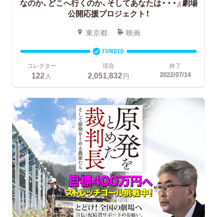
なのか、どこへ行くのか、そしてあなたは・・・』劇場
公開応援プロジェクト！
東京都
映画
FUNDED
コレクター
現在
終了
122
2,051,832
2022/07/14
人
円