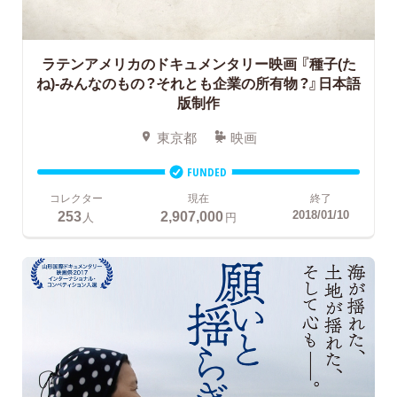
ラテンアメリカのドキュメンタリー映画
『種子(た
ね)-みんなのもの？それとも企業の所有物？』日本語
版制作
東京都
映画
FUNDED
コレクター
現在
終了
253
2,907,000
2018/01/10
人
円