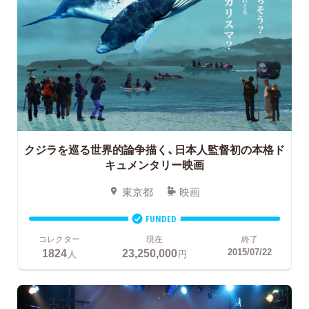
クジラを巡る世界的論争描く、日本人監督初の本格ド
キュメンタリー映画
東京都
映画
FUNDED
コレクター
現在
終了
1824
23,250,000
2015/07/22
人
円