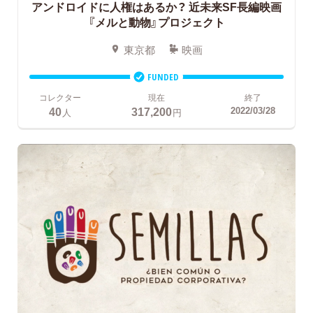
アンドロイドに人権はあるか？ 近未来SF長編映画
『メルと動物』プロジェクト
東京都
映画
FUNDED
コレクター
現在
終了
40
317,200
2022/03/28
人
円