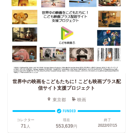
世界中の映画をこどもたちに！
こども映画プラス配
信サイト支援プロジェクト
東京都
映画
FUNDED
コレクター
現在
終了
71
553,639
2022/07/15
人
円