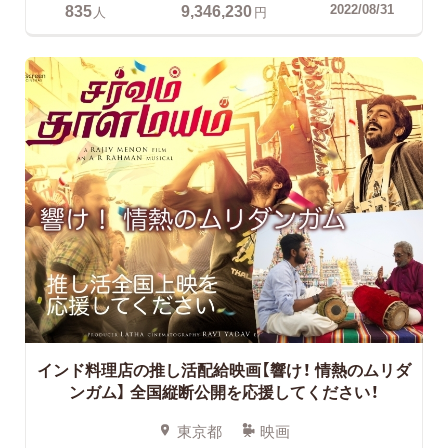
835
9,346,230
2022/08/31
人
円
インド料理店の推し活配給映画【響け！ 情熱のムリダ
ンガム】
全国縦断公開を応援してください！
東京都
映画