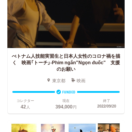
べトナム人技能実習生と日本人女性のコロナ禍を描
く 映画「トーチ」-Phim ngắn"Ngọn đuốc" 支援
のお願い
東京都
映画
FUNDED
コレクター
現在
終了
42
394,000
2022/09/20
人
円