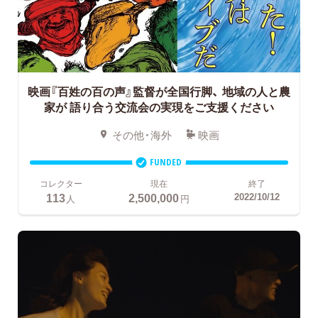
映画『百姓の百の声』監督が全国行脚、
地域の人と農
家が 語り合う交流会の実現をご支援ください
その他・海外
映画
FUNDED
コレクター
現在
終了
113
2,500,000
2022/10/12
人
円