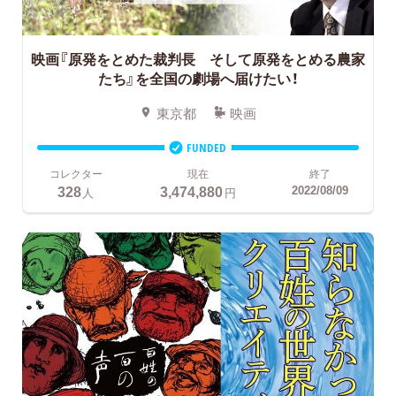
映画『原発をとめた裁判長 そして原発をとめる農家
たち』を全国の劇場へ届けたい！
東京都
映画
FUNDED
コレクター
現在
終了
328
3,474,880
2022/08/09
人
円