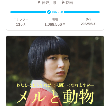
神奈川県
映画
FUNDED
コレクター
現在
終了
115
1,069,556
2022/03/31
人
円