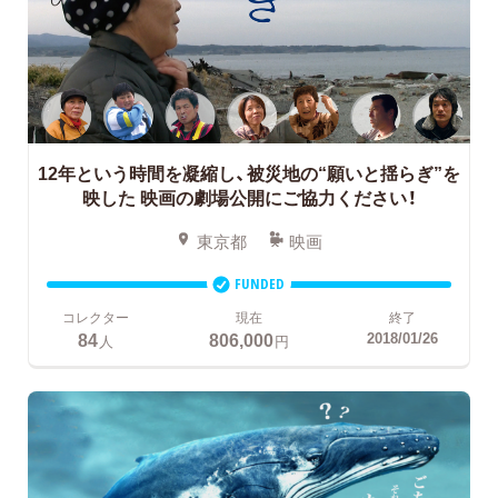
12年という時間を凝縮し、被災地の“願いと揺らぎ”を
映した
映画の劇場公開にご協力ください！
東京都
映画
FUNDED
コレクター
現在
終了
84
806,000
2018/01/26
人
円