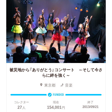
被災地から『ありがとう』コンサート ～そして今さ
らに絆を強く～
東京都
音楽
FUNDED
コレクター
現在
終了
27
154,001
2013/09/21
人
円