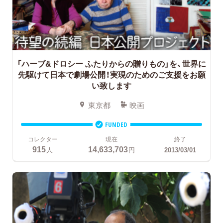
「ハーブ&ドロシー ふたりからの贈りもの」を、世界に
先駆けて日本で劇場公開！実現のためのご支援をお願
い致します
東京都
映画
FUNDED
コレクター
現在
終了
915
14,633,703
人
円
2013/03/01