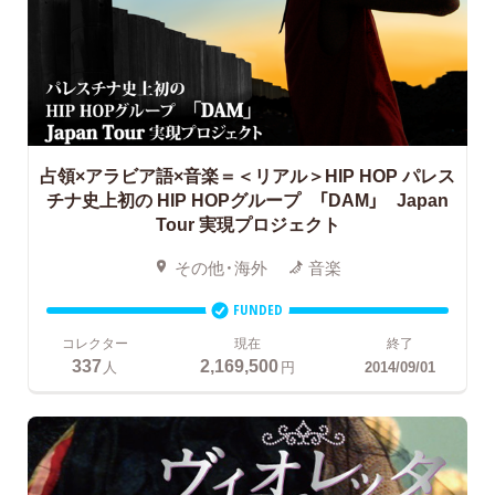
占領×アラビア語×音楽＝＜リアル＞HIP HOP
パレス
チナ史上初の HIP HOPグループ 「DAM」 Japan
Tour 実現プロジェクト
その他・海外
音楽
FUNDED
コレクター
現在
終了
337
2,169,500
人
円
2014/09/01