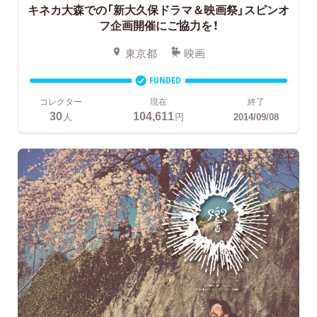
キネカ大森での「新大久保ドラマ＆映画祭」スピンオ
フ企画開催にご協力を！
東京都
映画
FUNDED
コレクター
現在
終了
30
104,611
人
円
2014/09/08