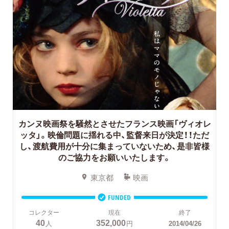
カンヌ映画祭を騒然とさせたフランス映画「ヴィオレ
ッタ」。映倫問題に揺れる中、監督来日が決定！！ただ
し、渡航費用が十分に集まっていないため、是非皆様
のご協力をお願いいたします。
東京都
映画
FUNDED
コレクター
現在
終了
40
352,000
人
円
2014/04/26