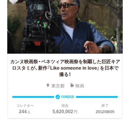
カンヌ映画祭・ベネツィア映画祭を制覇した巨匠キア
ロスタミが、新作『Like someone in love』を日本で
撮る！
東京都
映画
FUNDED
コレクター
現在
終了
244
5,620,002
人
円
2012/08/05