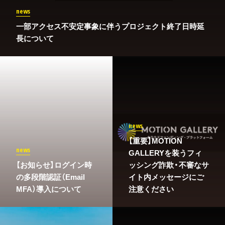
news
一部アクセス不安定事象に伴うプロジェクト終了日時延
長について
news
【重要】MOTION
news
GALLERYを装うフィ
​【お知らせ】ログイン時
ッシング詐欺・不審なサ
の多段階認証（Email
イト内メッセージにご
MFA）導入について
注意ください