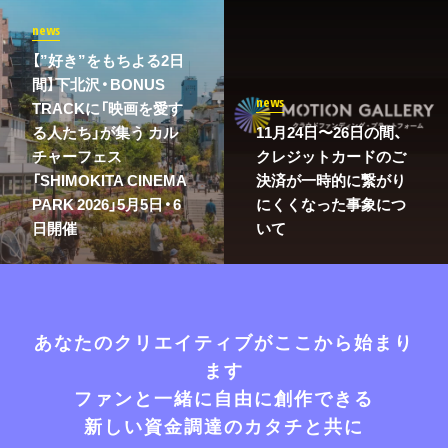
news
【”好き”をもちよる2日
間】下北沢・BONUS
news
TRACKに「映画を愛す
る人たち」が集う カル
11月24日〜26日の間、
チャーフェス
クレジットカードのご
「SHIMOKITA CINEMA
決済が一時的に繋がり
PARK 2026」5月5日・6
にくくなった事象につ
日開催
いて
あなたのクリエイティブがここから始まり
ます
ファンと一緒に自由に創作できる
新しい資金調達のカタチと共に