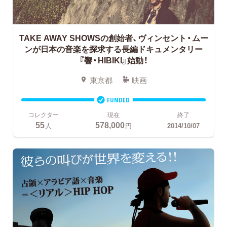
TAKE AWAY SHOWSの創始者、ヴィンセント・ムー
ンが日本の音楽を探求する長編ドキュメンタリー
『響・HIBIKI』始動！
東京都
映画
FUNDED
コレクター
現在
終了
55
578,000
人
円
2014/10/07