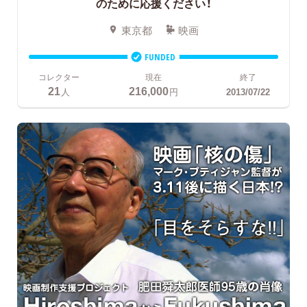
のために応援ください！
東京都
映画
FUNDED
コレクター
現在
終了
21
216,000
人
円
2013/07/22