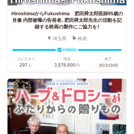
HiroshimaからFukushima 肥田舜太郎医師95歳の
肖像
内部被曝の告発者、肥田舜太郎先生の活動を記
録する映画の製作にご協力を！
埼玉県
映画
FUNDED
コレクター
現在
終了
297
3,576,600
人
円
2013/10/02