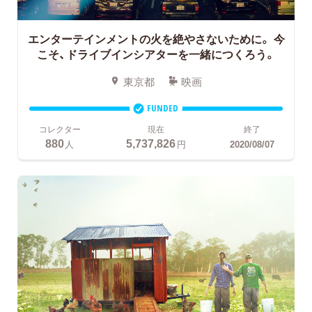
エンターテインメントの火を絶やさないために。
今
こそ、ドライブインシアターを一緒につくろう。
東京都
映画
FUNDED
コレクター
現在
終了
880
5,737,826
人
円
2020/08/07