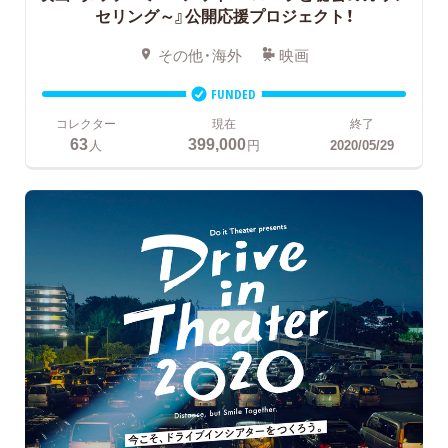
セリング～』公開応援プロジェクト！
その他・海外
映画
FUNDED
コレクター
現在
終了
63
399,000
人
円
2020/05/29