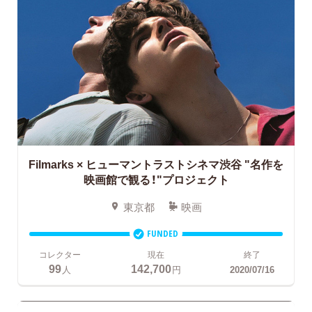
Filmarks × ヒューマントラストシネマ渋谷
"名作を
映画館で観る！"プロジェクト
東京都
映画
FUNDED
コレクター
現在
終了
99
142,700
人
円
2020/07/16