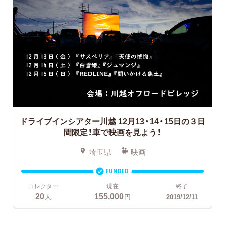
ドライブインシアター川越
12月13・14・15日の３日
間限定！車で映画を見よう！
埼玉県
映画
FUNDED
コレクター
現在
終了
20
155,000
人
円
2019/12/11