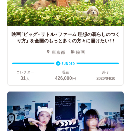
映画「ビッグ・リトル・ファーム 理想の暮らしのつく
り方」
を全国のもっと多くの方々に届けたい！！
東京都
映画
FUNDED
コレクター
現在
終了
31
426,000
人
円
2020/04/30