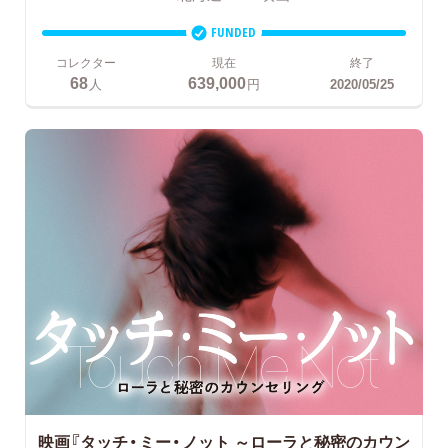
FUNDED
コレクター
現在
終了
68
639,000
人
円
2020/05/25
映画『タッチ・ミー・ノット ～ローラと秘密のカウン