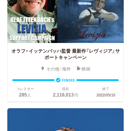
オラフ・イッテンバッハ監督
最新作『レヴィジア』サ
ポートキャンペーン
その他・海外
映画
FUNDED
コレクター
現在
終了
285
2,116,013
人
円
2022/05/10