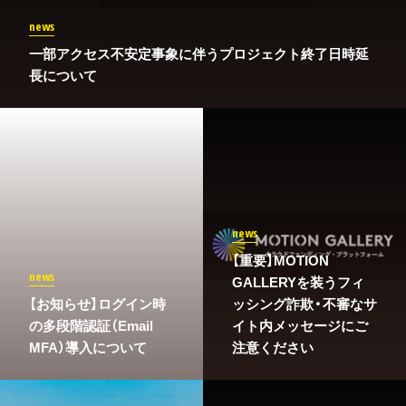
news
一部アクセス不安定事象に伴うプロジェクト終了日時延
長について
news
【重要】MOTION
news
GALLERYを装うフィ
​【お知らせ】ログイン時
ッシング詐欺・不審なサ
の多段階認証（Email
イト内メッセージにご
MFA）導入について
注意ください