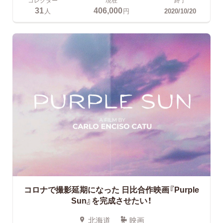
コレクター
現在
終了
31
406,000
人
円
2020/10/20
コロナで撮影延期になった
日比合作映画『Purple
Sun』を完成させたい！
北海道
映画