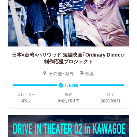
日本×台湾×ハリウッド
短編映画『Ordinary Dinner』
制作応援プロジェクト
その他・海外
映画
FUNDED
コレクター
現在
終了
43
552,700
人
円
2020/03/31