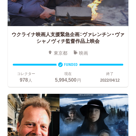
ウクライナ映画人支援緊急企画：ヴァレンチン・ヴァ
シャノヴィチ監督作品上映会
東京都
映画
FUNDED
コレクター
現在
終了
978
5,994,500
人
円
2022/04/12