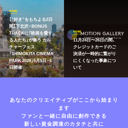
news
【”好き”をもちよる2日
間】下北沢・BONUS
news
TRACKに「映画を愛す
る人たち」が集う カル
11月24日〜26日の間、
チャーフェス
クレジットカードのご
「SHIMOKITA CINEMA
決済が一時的に繋がり
PARK 2026」5月5日・6
にくくなった事象につ
日開催
いて
あなたのクリエイティブがここから始まり
ます
ファンと一緒に自由に創作できる
新しい資金調達のカタチと共に