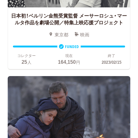
日本初！ベルリン金熊受賞監督
メーサーロシュ・マー
ルタ作品を劇場公開／特集上映応援プロジェクト
東京都
映画
FUNDED
コレクター
現在
終了
25
164,150
人
円
2023/02/15