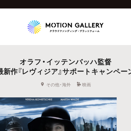
Highlight
オラフ・イッテンバッハ監督
人気のプロジェクト
新着プロジェクト
終了間近のプロジェ
最新作『レヴィジア』サポートキャンペー
Feature
その他・海外
映画
タグから探す
キュレーターから探す
特集から探す
Legendary
最新達成プロジェクト
調達額が大きいプロジェクト