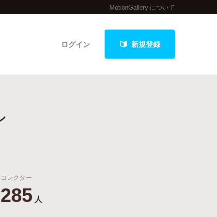
MotionGallery について
ログイン
新規登録
クト
ン
最新進捗報告から探す
コレクター
285
人