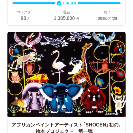
FUNDED
コレクター
現在
終了
98
1,385,000
人
円
2018/04/20
アフリカンペイントアーティスト「SHOGEN」初の、
絵本プロジェクト 第一弾