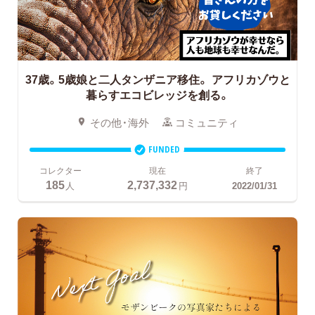
37歳。5歳娘と二人タンザニア移住。
アフリカゾウと
暮らすエコビレッジを創る。
その他・海外
コミュニティ
FUNDED
コレクター
現在
終了
185
2,737,332
人
円
2022/01/31