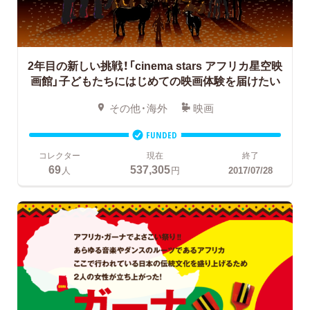
2年目の新しい挑戦！「cinema stars アフリカ星空映
画館」子どもたちにはじめての映画体験を届けたい
その他・海外
映画
FUNDED
コレクター
現在
終了
69
537,305
人
円
2017/07/28