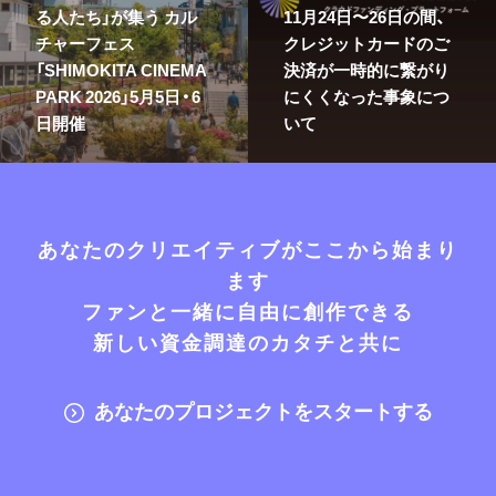
る人たち」が集う カル
11月24日〜26日の間、
チャーフェス
クレジットカードのご
「SHIMOKITA CINEMA
決済が一時的に繋がり
PARK 2026」5月5日・6
にくくなった事象につ
日開催
いて
あなたのクリエイティブがここから始まり
ます
ファンと一緒に自由に創作できる
新しい資金調達のカタチと共に
あなたのプロジェクトをスタートする