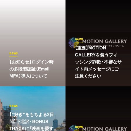
news
【重要】MOTION
news
GALLERYを装うフィ
​【お知らせ】ログイン時
ッシング詐欺・不審なサ
の多段階認証（Email
イト内メッセージにご
MFA）導入について
注意ください
news
【”好き”をもちよる2日
間】下北沢・BONUS
news
TRACKに「映画を愛す