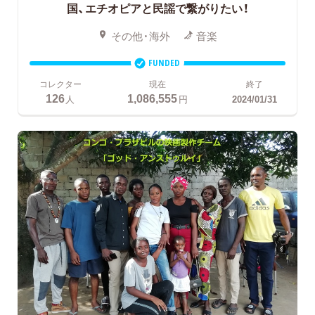
国、エチオピアと民謡で繋がりたい！
その他・海外
音楽
FUNDED
コレクター
現在
終了
126
1,086,555
人
円
2024/01/31