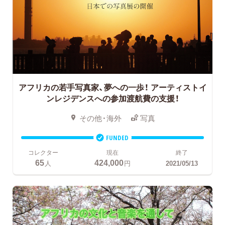
アフリカの若手写真家、夢への一歩！
アーティストイ
ンレジデンスへの参加渡航費の支援！
その他・海外
写真
FUNDED
コレクター
現在
終了
65
424,000
人
円
2021/05/13