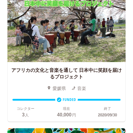
アフリカの文化と音楽を通して
日本中に笑顔を届け
るプロジェクト
愛媛県
音楽
FUNDED
コレクター
現在
終了
3
40,000
人
円
2020/09/30