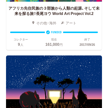
アフリカ先住民族の３部族から人類の起源、そして未
来を探る旅！長尾ヨウ World Art Project Vol.2
その他・海外
アート
FUNDED
コレクター
現在
終了
9
161,000
人
円
2017/09/26