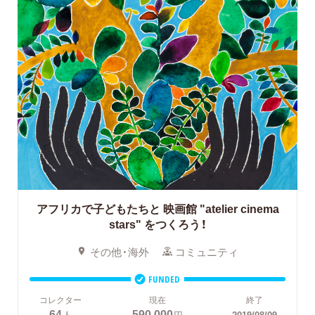
アフリカで子どもたちと
映画館 "atelier cinema
stars" をつくろう！
その他・海外
コミュニティ
FUNDED
コレクター
現在
終了
64
590,000
人
円
2019/08/09