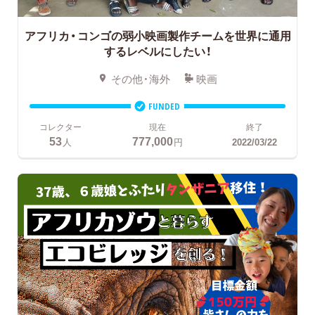
アフリカ・コンゴの弱小映画製作チームを世界に通用
するレベルにしたい！
その他・海外
映画
FUNDED
コレクター
現在
終了
53
777,000
人
円
2022/03/22