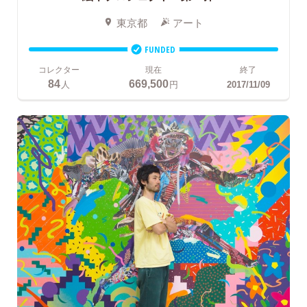
東京都
アート
FUNDED
コレクター
現在
終了
84
669,500
人
円
2017/11/09