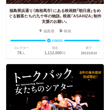
福島県浜通り（南相馬市）にある映画館「朝日座」をめ
ぐる観客たちの九十年の物語。映画『ASAHIZA』制作
支援のお願い。
福島県
映画
FUNDED
コレクター
現在
終了
78
1,112,000
人
円
2013/12/14