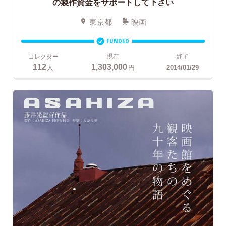
の製作資金をサポートして下さい
東京都
映画
FUNDED
コレクター
現在
終了
112
1,303,000
人
円
2014/01/29