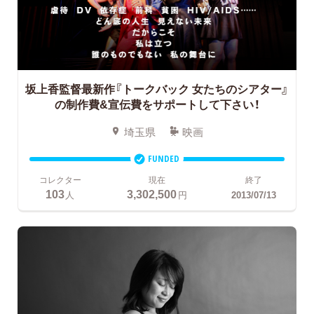
坂上香監督最新作『トークバック 女たちのシアター』
の制作費&宣伝費をサポートして下さい！
埼玉県
映画
FUNDED
コレクター
現在
終了
103
3,302,500
人
円
2013/07/13