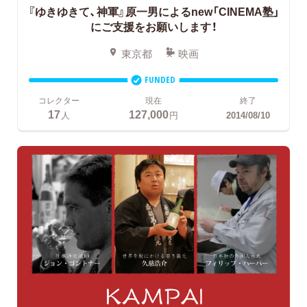
『ゆきゆきて、神軍』原一男によるnew「CINEMA塾」
にご支援をお願いします！
東京都
映画
FUNDED
コレクター
現在
終了
17
127,000
人
円
2014/08/10