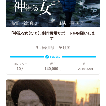
「神視る女（ひと）」制作費用サポートを御願いしま
す。
神奈川県
映画
FUNDED
コレクター
現在
終了
10
140,000
人
円
2014/06/01