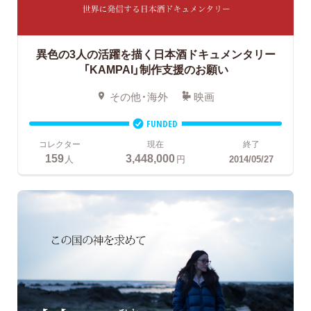
異色の3人の活躍を描く日本酒ドキュメンタリー
「KAMPAI」制作支援のお願い
その他・海外
映画
FUNDED
コレクター
現在
終了
159
3,448,000
人
円
2014/05/27