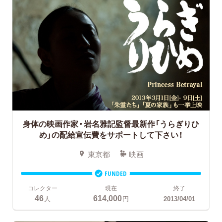
身体の映画作家・岩名雅記監督最新作「うらぎりひ
め」の配給宣伝費をサポートして下さい！
東京都
映画
FUNDED
コレクター
現在
終了
46
614,000
人
円
2013/04/01