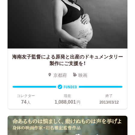
海南友子監督による原発と出産のドキュメンタリー
製作にご支援を！
京都府
映画
FUNDED
コレクター
現在
終了
74
1,088,001
人
円
2013/03/12