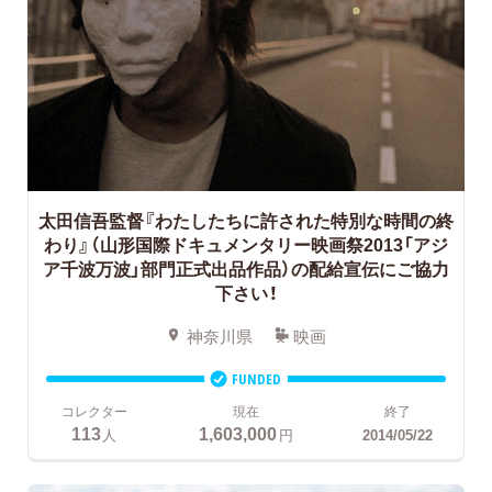
太田信吾監督『わたしたちに許された特別な時間の終
わり』（山形国際ドキュメンタリー映画祭2013「アジ
ア千波万波」部門正式出品作品）の配給宣伝にご協力
下さい！
神奈川県
映画
FUNDED
コレクター
現在
終了
113
1,603,000
人
円
2014/05/22