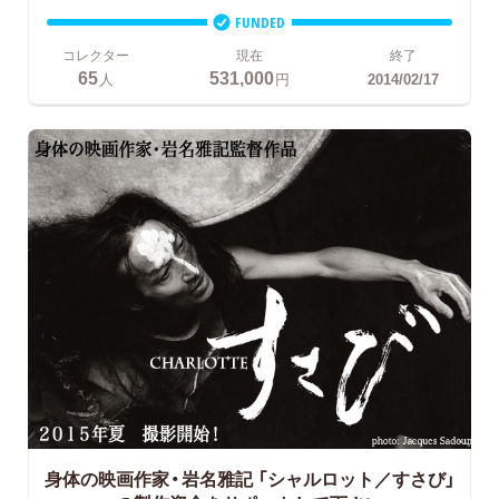
FUNDED
コレクター
現在
終了
65
531,000
人
円
2014/02/17
身体の映画作家・岩名雅記 「シャルロット／すさび」