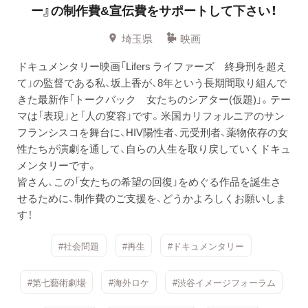
ー』の制作費&宣伝費をサポートして下さい！
埼玉県
映画
ドキュメンタリー映画「Lifers ライファーズ 終身刑を超え
て」の監督である私、坂上香が、8年という長期間取り組んで
きた最新作「トークバック 女たちのシアター(仮題)」。テー
マは「表現」と「人の変容」です。米国カリフォルニアのサン
フランシスコを舞台に、HIV陽性者、元受刑者、薬物依存の女
性たちが演劇を通して、自らの人生を取り戻していくドキュ
メンタリーです。
皆さん、この「女たちの希望の回復」をめぐる作品を誕生さ
せるために、制作費のご支援を、どうかよろしくお願いしま
す！
#社会問題
#再生
#ドキュメンタリー
#第七藝術劇場
#海外ロケ
#渋谷イメージフォーラム