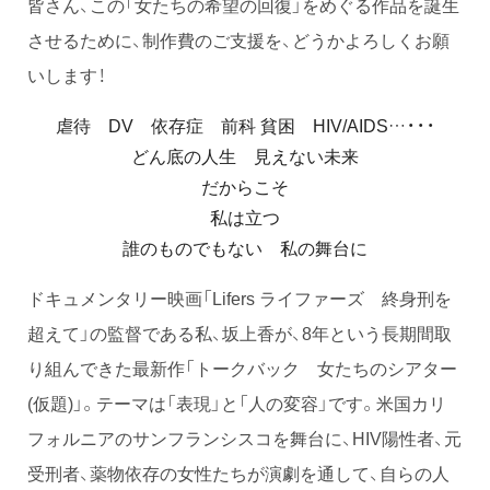
皆さん、この「女たちの希望の回復」をめぐる作品を誕生
させるために、制作費のご支援を、どうかよろしくお願
いします！
虐待 DV 依存症 前科 貧困 HIV/AIDS…・・・
どん底の人生 見えない未来
だからこそ
私は立つ
誰のものでもない 私の舞台に
ドキュメンタリー映画「Lifers ライファーズ 終身刑を
超えて」の監督である私、坂上香が、8年という長期間取
り組んできた最新作「トークバック 女たちのシアター
(仮題)」。テーマは「表現」と「人の変容」です。米国カリ
フォルニアのサンフランシスコを舞台に、HIV陽性者、元
受刑者、薬物依存の女性たちが演劇を通して、自らの人