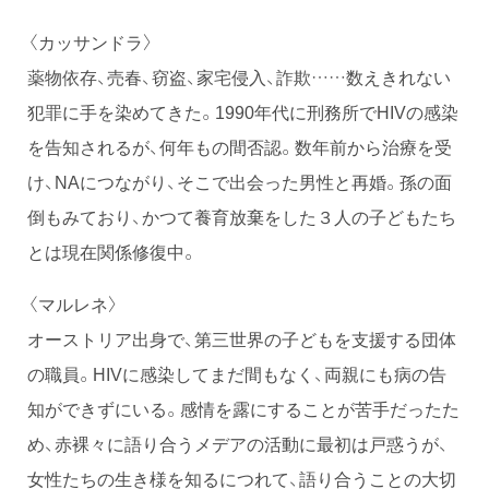
〈カッサンドラ〉
薬物依存、売春、窃盗、家宅侵入、詐欺……数えきれない
犯罪に手を染めてきた。1990年代に刑務所でHIVの感染
を告知されるが、何年もの間否認。数年前から治療を受
け、NAにつながり、そこで出会った男性と再婚。孫の面
倒もみており、かつて養育放棄をした３人の子どもたち
とは現在関係修復中。
〈マルレネ〉
オーストリア出身で、第三世界の子どもを支援する団体
の職員。HIVに感染してまだ間もなく、両親にも病の告
知ができずにいる。感情を露にすることが苦手だったた
め、赤裸々に語り合うメデアの活動に最初は戸惑うが、
女性たちの生き様を知るにつれて、語り合うことの大切