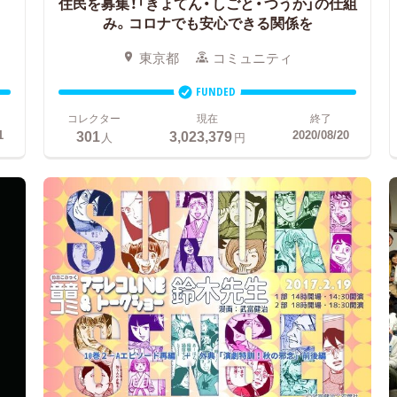
住民を募集！「きょてん・しごと・つうか」の仕組
み。コロナでも安心できる関係を
東京都
コミュニティ
FUNDED
コレクター
現在
終了
301
3,023,379
1
2020/08/20
人
円