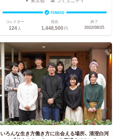
東京都
コミュニティ
FUNDED
コレクター
現在
終了
124
1,448,500
2022/08/25
人
円
いろんな生き方働き方に出会える場所、
清澄白河