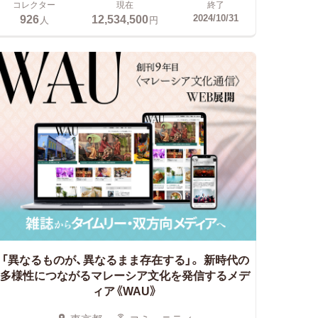
コレクター
現在
終了
926
12,534,500
2024/10/31
人
円
「異なるものが、異なるまま存在する」。
新時代の
多様性につながるマレーシア文化を発信するメデ
ィア《WAU》