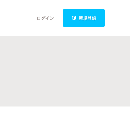
ログイン
新規登録
クト
最新進捗報告から探す