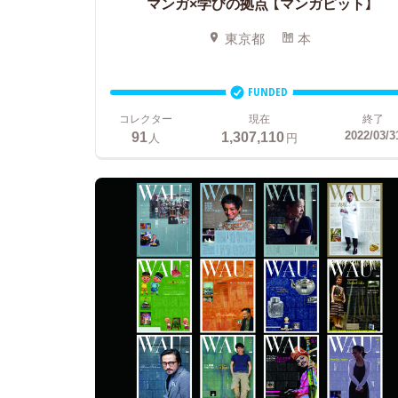
マンガ×学びの拠点
【マンガピット】
東京都
本
FUNDED
コレクター
現在
終了
91
1,307,110
2022/03/3
人
円