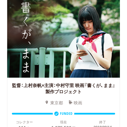
監督：上村奈帆×主演：中村守里
映画『書くが、まま』
製作プロジェクト
東京都
映画
FUNDED
コレクター
現在
終了