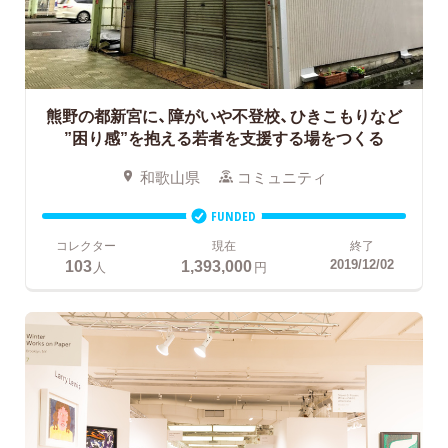
熊野の都新宮に、障がいや不登校、ひきこもりなど
”困り感”を抱える若者を支援する場をつくる
和歌山県
コミュニティ
FUNDED
コレクター
現在
終了
103
1,393,000
2019/12/02
人
円