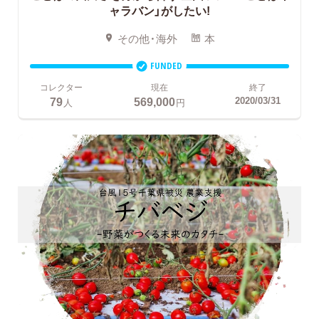
ャラバン」がしたい!
その他・海外
本
FUNDED
コレクター
現在
終了
79
569,000
2020/03/31
人
円