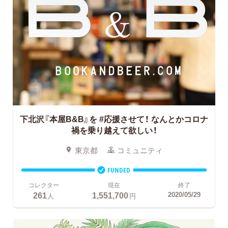
下北沢『本屋B&B』を #応援させて！
なんとかコロナ
禍を乗り越えて欲しい！
東京都
コミュニティ
FUNDED
コレクター
現在
終了
261
1,551,700
2020/05/29
人
円