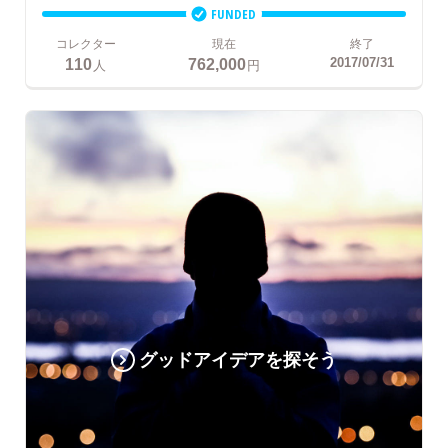
FUNDED
コレクター
現在
終了
110
762,000
2017/07/31
人
円
グッドアイデアを探そう