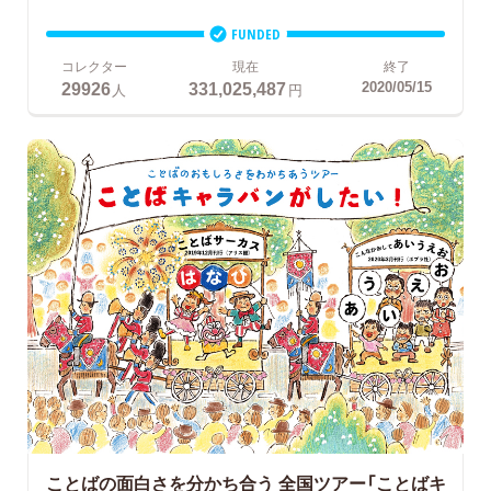
FUNDED
コレクター
現在
終了
29926
331,025,487
2020/05/15
人
円
ことばの面白さを分かち合う
全国ツアー「ことばキ