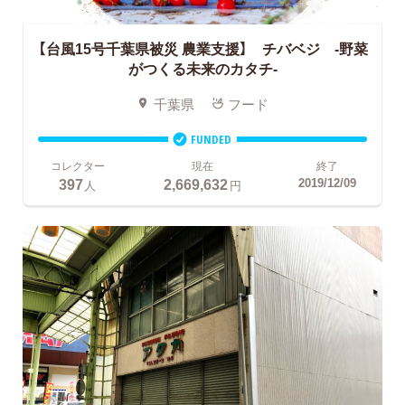
【台風15号千葉県被災 農業支援】 チバベジ -野菜
がつくる未来のカタチ-
千葉県
フード
FUNDED
コレクター
現在
終了
397
2,669,632
2019/12/09
人
円