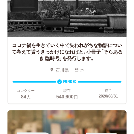
コロナ禍を生きていく中で失われがちな物語につい
て考えて貰うきっかけになればと、
小冊子「そらある
き 臨時号」を発行します。
石川県
本
FUNDED
コレクター
現在
終了
84
540,600
2020/08/31
人
円