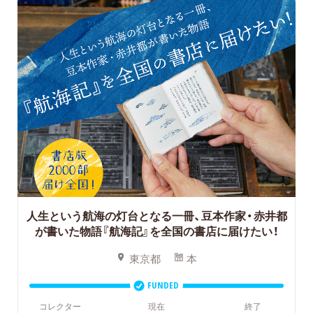
人生という航海の灯台となる一冊、豆本作家・赤井都
が書いた物語『航海記』を全国の書店に届けたい！
東京都
本
FUNDED
コレクター
現在
終了