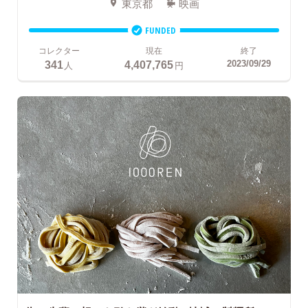
東京都
映画
FUNDED
コレクター
現在
終了
341
4,407,765
2023/09/29
人
円