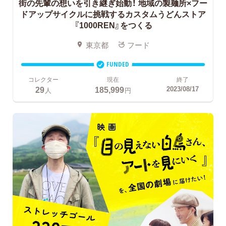
街の先輩の想いを引き継ぎ始動！
地域の製麺所×フー
ドアップサイクルに挑戦するカスタムうどんストア
『1000REN』をつくる
東京都
フード
FUNDED
コレクター
現在
終了
29
185,999
2023/08/17
人
円