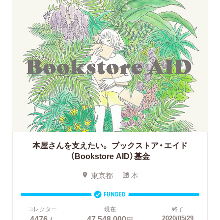
本屋さんを支えたい。
ブックストア・エイド
（Bookstore AID）基金
東京都
本
FUNDED
コレクター
現在
終了
4476
47,548,000
2020/05/29
人
円