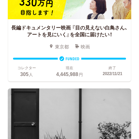
長編ドキュメンタリー映画
『目の見えない白鳥さん、
アートを見にいく』を全国に届けたい！
東京都
映画
FUNDED
コレクター
現在
終了
305
4,445,988
2022/11/21
人
円