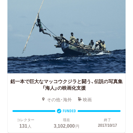
銛一本で巨大なマッコウクジラと闘う、伝説の写真集
「海人」の映画化支援
その他・海外
映画
FUNDED
コレクター
現在
終了
131
3,102,000
2017/10/17
人
円