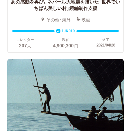
あの感動を再び。ネパール大地震を描いた「世界でい
ちばん美しい村」続編制作支援
その他・海外
映画
FUNDED
コレクター
現在
終了
207
4,900,300
2021/04/28
人
円