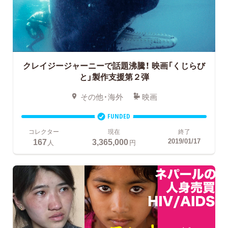
クレイジージャーニーで話題沸騰！
映画「くじらび
と」製作支援第２弾
その他・海外
映画
FUNDED
コレクター
現在
終了
167
3,365,000
2019/01/17
人
円