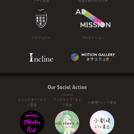
アート基金
社会を動かすかけ声
プロデュース
プロダクション
Our Social Action
ミニシアター・エイ
ブックストア・エイ
小劇場・エイド基金
ド基金
ド基金