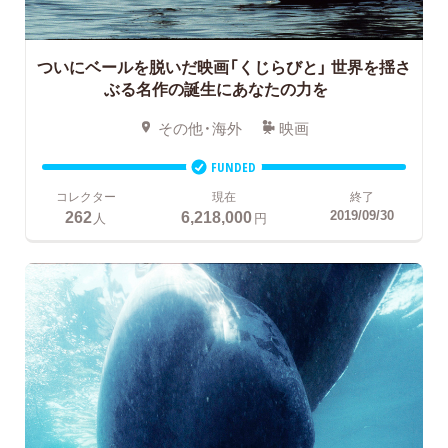
ついにベールを脱いだ映画「くじらびと」
世界を揺さ
ぶる名作の誕生にあなたの力を
その他・海外
映画
FUNDED
コレクター
現在
終了
262
6,218,000
2019/09/30
人
円