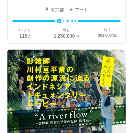
東京都
アート
FUNDED
コレクター
現在
終了
115
1,250,000
2017/08/31
人
円