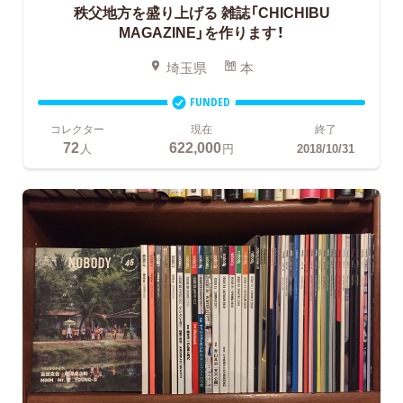
秩父地方を盛り上げる
雑誌「CHICHIBU
MAGAZINE」を作ります！
埼玉県
本
FUNDED
コレクター
現在
終了
72
622,000
人
円
2018/10/31