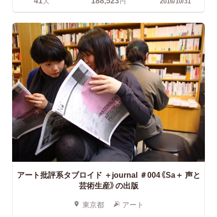
41
188,523
人
円
2016/10/31
アート批評系タブロイド ＋journal ＃004《Sa＋ 声と
芸術生産》の出版
東京都
アート