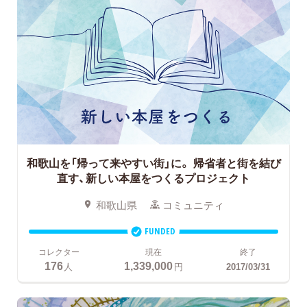
和歌山を「帰って来やすい街」に。
帰省者と街を結び
直す、新しい本屋をつくるプロジェクト
和歌山県
コミュニティ
FUNDED
コレクター
現在
終了
176
1,339,000
人
円
2017/03/31