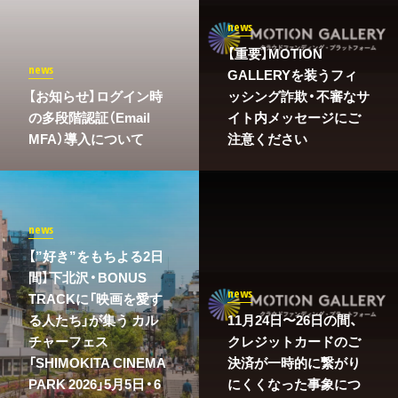
news
【重要】MOTION
news
GALLERYを装うフィ
​【お知らせ】ログイン時
ッシング詐欺・不審なサ
の多段階認証（Email
イト内メッセージにご
MFA）導入について
注意ください
news
【”好き”をもちよる2日
間】下北沢・BONUS
news
TRACKに「映画を愛す
る人たち」が集う カル
11月24日〜26日の間、
チャーフェス
クレジットカードのご
「SHIMOKITA CINEMA
決済が一時的に繋がり
PARK 2026」5月5日・6
にくくなった事象につ