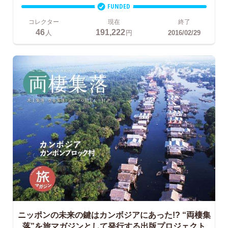
FUNDED
コレクター
現在
終了
46
191,222
人
円
2016/02/29
ニッポンの未来の鍵はカンボジアにあった!? “両棲集
落”を旅マガジンとして発行する出版プロジェクト