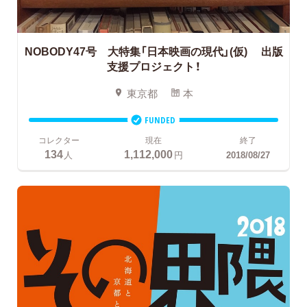
NOBODY47号 大特集「日本映画の現代」(仮)
出版
支援プロジェクト！
東京都
本
FUNDED
コレクター
現在
終了
134
1,112,000
人
円
2018/08/27