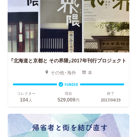
「北海道と京都と その界隈」2017年刊行プロジェクト
その他・海外
本
FUNDED
コレクター
現在
終了
104
529,009
人
円
2017/04/19