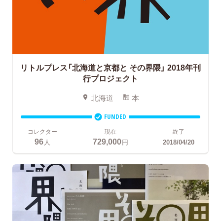
リトルプレス「北海道と京都と その界隈」
2018年刊
行プロジェクト
北海道
本
FUNDED
コレクター
現在
終了
96
729,000
人
円
2018/04/20