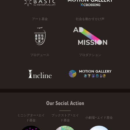
アート基金
社会を動かすかけ声
プロデュース
プロダクション
Our Social Action
ミニシアター・エイ
ブックストア・エイ
小劇場・エイド基金
ド基金
ド基金