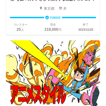
東京都
本
FUNDED
コレクター
現在
終了
25
218,000
人
円
2015/11/25