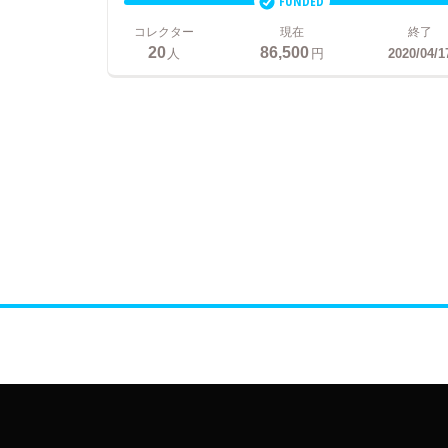
FUNDED
コレクター
現在
終了
20
86,500
人
円
2020/04/1