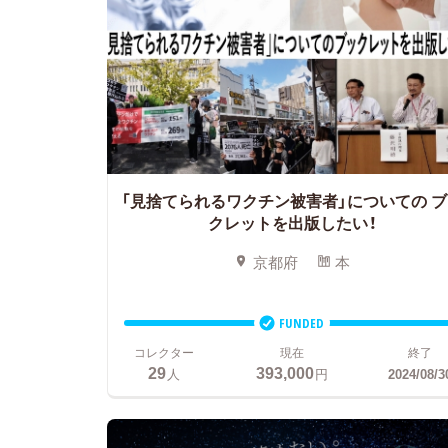
「見捨てられるワクチン被害者」についての
ブ
クレットを出版したい！
京都府
本
FUNDED
コレクター
現在
終了
29
393,000
人
円
2024/08/3