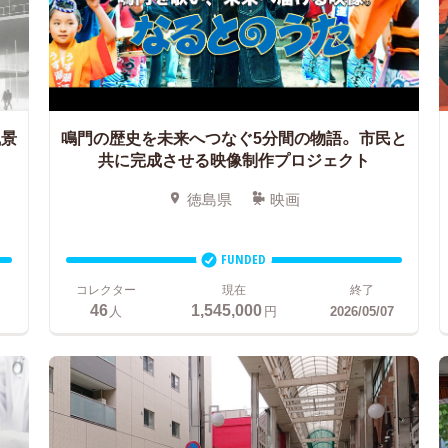
風景
鳴門の歴史を未来へつなぐ5分間の物語。
市民と
共に完成させる映像制作プロジェクト
徳島県
映画
FUNDED
コレクター
現在
終了
46
1,545,000
人
円
2026/05/07