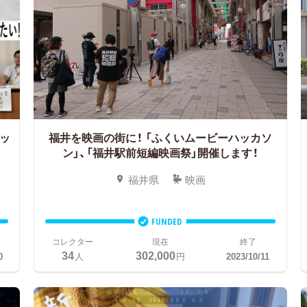
ッ
福井を映画の街に！
「ふくいムービーハッカソ
ン」、「福井駅前短編映画祭」開催します！
福井県
映画
FUNDED
コレクター
現在
終了
34
302,000
0
人
円
2023/10/11