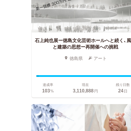
石上純也展ー徳島文化芸術ホールへと続く、
と建築の思想ー
再開催への挑戦
徳島県
アート
達成率
現在
残り日数
103
3,110,888
24
%
円
日