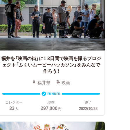
福井を「映画の街」に！
3日間で映画を撮るプロジ
ェクト「ふくいムービーハッカソン」をみんなで
作ろう！
福井県
映画
FUNDED
コレクター
現在
終了
33
297,000
人
円
2022/10/28