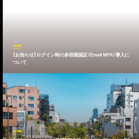
news
​【お知らせ】ログイン時の多段階認証（Email MFA）導入に
ついて
news