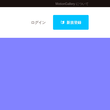
MotionGallery について
ログイン
新規登録
クト
最新進捗報告から探す