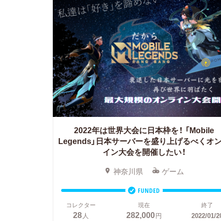
2022年は世界大会に日本枠を！
「Mobile
Legends」日本サーバーを盛り上げるべくオ
イン大会を開催したい！
神奈川県
ゲーム
FUNDED
コレクター
現在
終了
28
282,000
人
円
2022/01/2