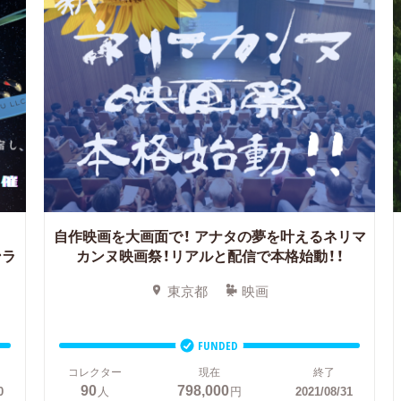
自作映画を大画面で！
アナタの夢を叶えるネリマ
ンラ
カンヌ映画祭！リアルと配信で本格始動！！
東京都
映画
FUNDED
コレクター
現在
終了
90
798,000
0
人
円
2021/08/31