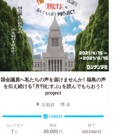
国会議員へ私たちの声を届けませんか！
福島の声
を伝え続ける「月刊むすぶ」を読んでもらおう！
project
京都府
本
FUNDED
コレクター
現在
終了
7
49,000
人
円
2021/06/15