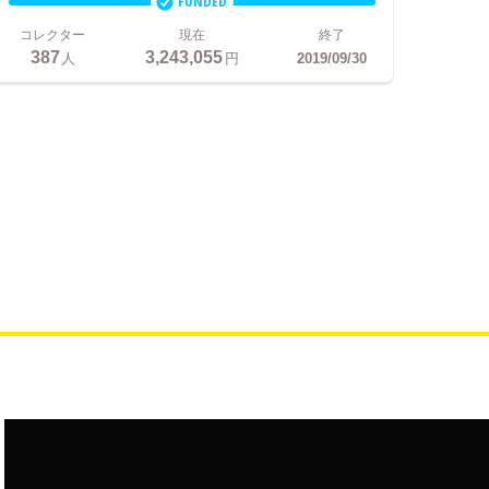
FUNDED
コレクター
現在
終了
387
3,243,055
人
円
2019/09/30