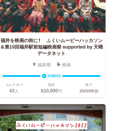
福井を映画の街に！
ふくいムービーハッカソン
＆第10回福井駅前短編映画祭 supported by 天晴
データネット
福井県
映画
FUNDED
コレクター
現在
終了
43
610,000
人
円
2025/09/16