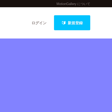
MotionGallery について
ログイン
新規登録
クト
最新進捗報告から探す