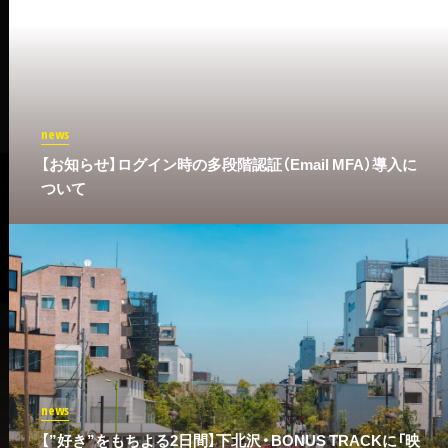
news
​【お知らせ】ログイン時の多段階認証（Email MFA）導入に
ついて
news
【”好き”をもちよる2日間】下北沢・BONUS TRACKに「映