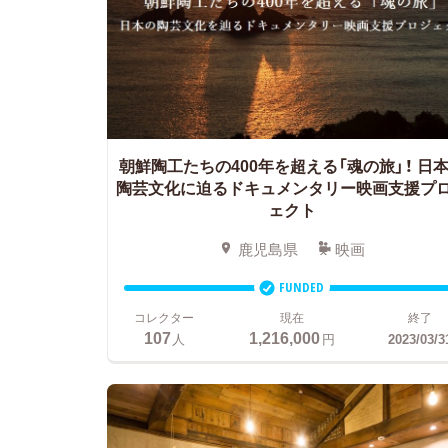
朝鮮陶工たちの400年を超える「魂の旅」！
日本
陶芸文化に迫るドキュメンタリー映画支援プ
ェクト
鹿児島県
映画
FUNDED
コレクター
現在
終了
107
1,216,000
人
円
2023/03/3