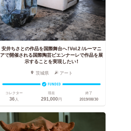
安井ちさとの作品を国際舞台へ！Vol.2
/ルーマニ
アで開催される国際陶芸ビエンナーレで作品を展
示することを実現したい！
茨城県
アート
FUNDED
コレクター
現在
終了
36
291,000
人
円
2019/08/30