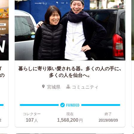
T
暮らしに寄り添い愛される器。
多くの人の手に、
の
多くの人を仙台へ。
宮城県
コミュニティ
FUNDED
コレクター
現在
終了
107
1,568,200
2
人
円
2019/08/09