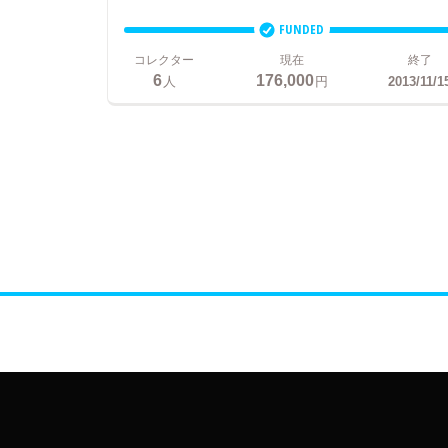
FUNDED
コレクター
現在
終了
6
176,000
人
円
2013/11/1