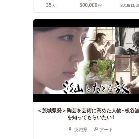
35
500,000
人
円
2018/11/3
＜茨城県発＞陶芸を芸術に高めた人物・板谷
を知ってもらいたい！
茨城県
アート