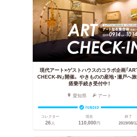
現代アート×ゲストハウスのコラボ企画「AR
CHECK-IN」開催。
やきものの産地・瀬戸へ旅
搭乗手続き受付中！
愛知県
アート
FUNDED
コレクター
現在
終了
26
110,000
人
円
2019/08/1