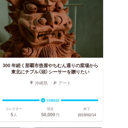
300 年続く那覇市壺屋やちむん通りの窯場から
東北にチブル（頭）シーサーを贈りたい
沖縄県
アート
FUNDED
コレクター
現在
終了
5
50,000
人
円
2019/02/14