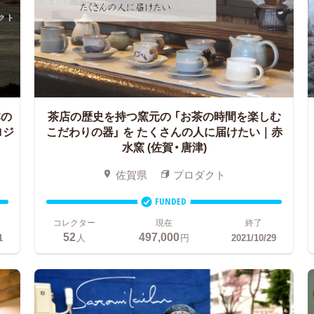
の
茶店の歴史を持つ窯元の 「お茶の時間を楽しむ
ロジ
こだわりの器」 を
たくさんの人に届けたい｜赤
水窯 (佐賀・唐津)
佐賀県
プロダクト
FUNDED
コレクター
現在
終了
52
497,000
1
人
円
2021/10/29