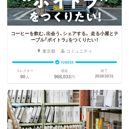
コーヒーを飲む、出会う、シェアする。
走る小屋とテ
ーブル「ポイトラ」をつくりたい！
東京都
コミュニティ
FUNDED
コレクター
現在
終了
90
968,033
2018/10/31
人
円