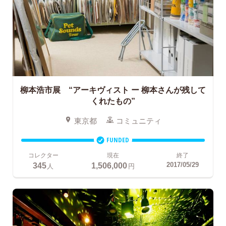
柳本浩市展 “アーキヴィスト ー 柳本さんが残して
くれたもの”
東京都
コミュニティ
FUNDED
コレクター
現在
終了
345
1,506,000
2017/05/29
人
円