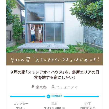
９坪の家「スミレアオイハウス」を、
多摩エリアの日
常を旅する宿にしたい！
東京都
コミュニティ
FUNDED
コレクター
現在
終了
214
2,474,499
2019/12/31
人
円