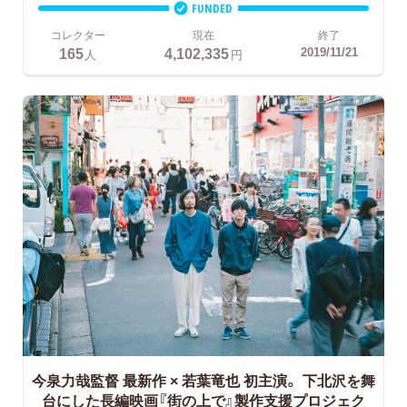
FUNDED
コレクター
現在
終了
165
4,102,335
2019/11/21
人
円
今泉力哉監督 最新作 × 若葉竜也 初主演。
下北沢を舞
台にした長編映画『街の上で』製作支援プロジェク