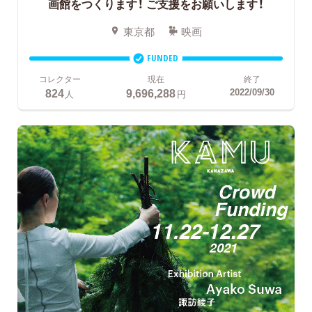
画館をつくります！ ご支援をお願いします！
東京都
映画
FUNDED
コレクター
現在
終了
824
9,696,288
2022/09/30
人
円