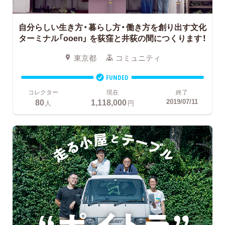
自分らしい生き方・暮らし方・働き方を創り出す文化
ターミナル「ooen」
を荻窪と井荻の間につくります！
東京都
コミュニティ
FUNDED
コレクター
現在
終了
80
1,118,000
2019/07/11
人
円