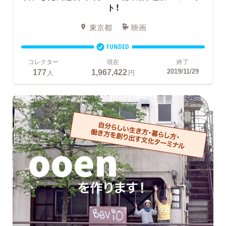
ト！
東京都
映画
FUNDED
コレクター
現在
終了
177
1,967,422
2019/11/29
人
円