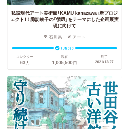
私設現代アート美術館「KAMU kanazawa」新プロジ
ェクト！！
諏訪綾子の「循環」をテーマにした企画展実
現に向けて
石川県
アート
FUNDED
コレクター
現在
終了
63
1,005,500
2021/12/27
人
円