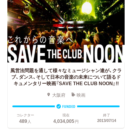
風営法問題を通して様々なミュージシャン達が、クラ
ブ、ダンス、そして日本の音楽の未来について語るド
キュメンタリー映画『SAVE THE CLUB NOON』!!
大阪府
映画
FUNDED
コレクター
現在
終了
489
4,034,005
2013/07/14
人
円