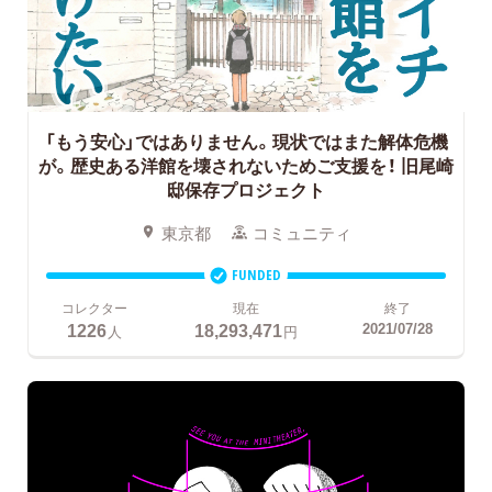
「もう安心」ではありません。現状ではまた解体危機
が。歴史ある洋館を壊されないためご支援を！
旧尾崎
邸保存プロジェクト
東京都
コミュニティ
FUNDED
コレクター
現在
終了
1226
18,293,471
2021/07/28
人
円