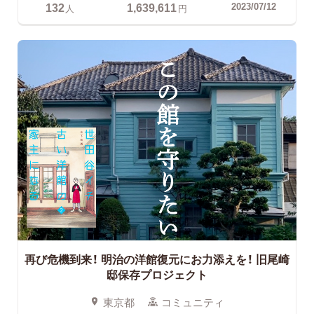
132
1,639,611
2023/07/12
人
円
再び危機到来！ 明治の洋館復元にお力添えを！
旧尾崎
邸保存プロジェクト
東京都
コミュニティ