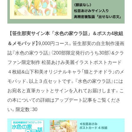
枚組
【笹生那実サイン本「水色の家ウラ話」＆ポスカ
4
＆メモパッド】
9,000円コース。笹生那実の自主制作漫画
誌『水色の家ウラ話』（200部限定発行のうち30部）&クラ
ファン限定制作 松苗あけみ美麗イラストポストカード
４枚組&山下和美オリジナルキャラ「猫とテオドラ」のメ
モパッド、以上３点セットです。『水色の家ウラ話』には
お宛名と直筆カットとサインを入れてお届けします。こ
の本についての詳細はアップデート記事をご覧くださ
い。限定数：30