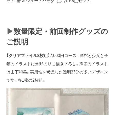
ット1冊 & ジュートバッグ1点、以上8点セット。
▶
数︎量限定・前回制作グッズの
ご説明
【
クリアファイル2枚組
】7,000円コース。洋館と少女と子
猫のイラストは永野のりこ描き下ろし。洋館のイラスト
は山下和美。実用性を考慮した透明部分の多いデザイン
です。各1枚の2枚組。