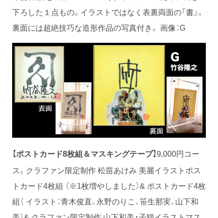
下ろした１点もの。イラストではなく表裏両面の「書」。
裏面には超絶技巧な造形作品の写真付き。 画像：G
【
】9,000円コー
ポストカード8枚組＆マスキングテープ
ス。クラファン限定制作 松苗あけみ 美麗イラストポス
トカード4枚組 （※1枚増やしました）& ポストカード4枚
組（ イラスト：青木俊直、永野のりこ、笹生那実、山下和
美）& クラファン限定制作 山下和美・子猫イラストマス