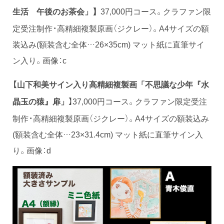
37,000円コース。クラファン限
生活 午後のお茶会」】
定受注制作・高精細複製原画（ジクレー）。A4サイズの額
装込み(額装含む全体…26×35cm) マット紙に直筆サイ
ン入り。画像：c
【山下和美サイン入り高精
細
複製画「不思議な少年『水
】37,000円コース。クラファン限定受注
晶玉の猿』扉」
制作・高精細複製原画（ジクレー）。A4サイズの額装込み
(額装含む全体…23×31.4cm) マット紙に直筆サイン入
り。画像：d