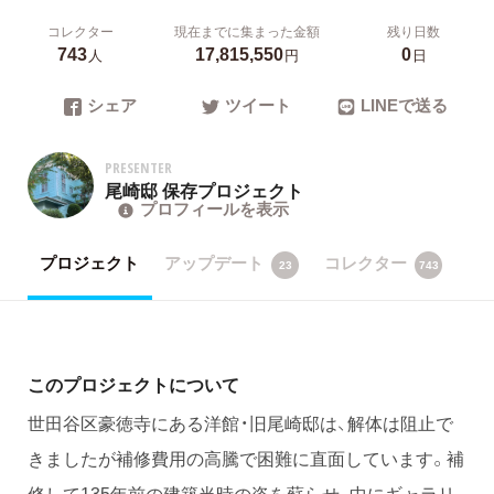
コレクター
現在までに集まった金額
残り日数
743
17,815,550
0
人
円
日
シェア
ツイート
LINEで送る
PRESENTER
尾崎邸 保存プロジェクト
プロフィールを表示
プロジェクト
アップデート
コレクター
23
743
このプロジェクトについて
世田谷区豪徳寺にある洋館・旧尾崎邸は、解体は阻止で
きましたが補修費用の高騰で困難に直面しています。補
修して135年前の建築当時の姿を蘇らせ、中にギャラリ