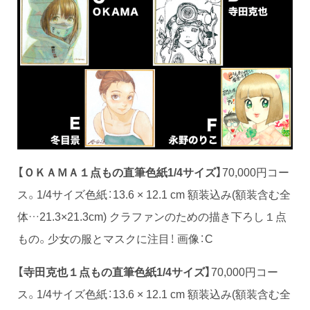
【ＯＫＡＭＡ１点もの直筆色紙1/4サイズ】
70,000円コー
ス。1/4サイズ色紙：13.6 × 12.1 cm 額装込み(額装含む全
体…21.3×21.3cm) クラファンのための描き下ろし１点
もの。少女の服とマスクに注目！ 画像：C
【寺田克也１点もの直筆色紙1/4サイズ】
70,000円コー
ス。1/4サイズ色紙：13.6 × 12.1 cm 額装込み(額装含む全