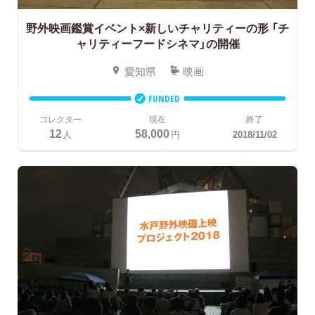
野外映画鑑賞イベント×新しいチャリティーの形
「チ
ャリティーフードシネマ」の開催
愛知県
映画
FUNDED
コレクター
現在
終了
12
58,000
人
円
2018/11/02