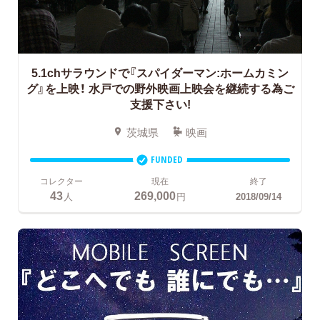
5.1chサラウンドで『スパイダーマン:ホームカミン
グ』を上映！
水戸での野外映画上映会を継続する為ご
支援下さい!
茨城県
映画
FUNDED
コレクター
現在
終了
43
269,000
人
円
2018/09/14