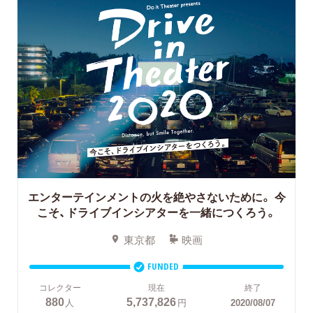
エンターテインメントの火を絶やさないために。
今
こそ、ドライブインシアターを一緒につくろう。
東京都
映画
FUNDED
コレクター
現在
終了
880
5,737,826
人
円
2020/08/07