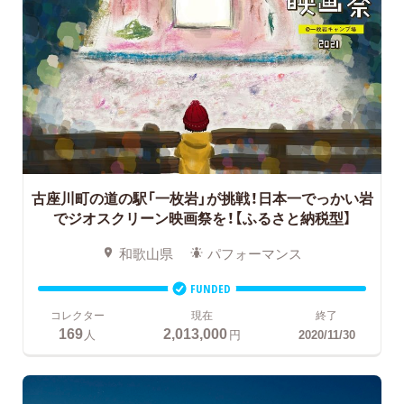
古座川町の道の駅「一枚岩」が挑戦！日本一でっかい岩
でジオスクリーン映画祭を！
【ふるさと納税型】
和歌山県
パフォーマンス
FUNDED
コレクター
現在
終了
169
2,013,000
人
円
2020/11/30