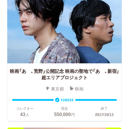
映画「あゝ、荒野」公開記念
映画の聖地で「あゝ、新宿」
超エリアプロジェクト
東京都
映画
FUNDED
コレクター
現在
終了
43
550,000
人
円
2017/10/13