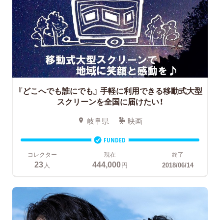
『どこへでも誰にでも』
手軽に利用できる移動式大型
スクリーンを全国に届けたい！
岐阜県
映画
FUNDED
コレクター
現在
終了
23
444,000
人
円
2018/06/14