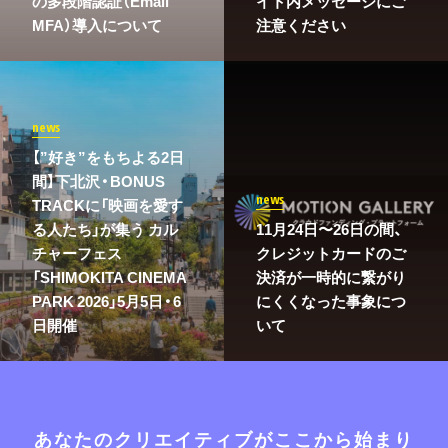
の多段階認証（Email
イト内メッセージにご
MFA）導入について
注意ください
news
【”好き”をもちよる2日
間】下北沢・BONUS
news
TRACKに「映画を愛す
る人たち」が集う カル
11月24日〜26日の間、
チャーフェス
クレジットカードのご
「SHIMOKITA CINEMA
決済が一時的に繋がり
PARK 2026」5月5日・6
にくくなった事象につ
日開催
いて
あなたのクリエイティブがここから始まり