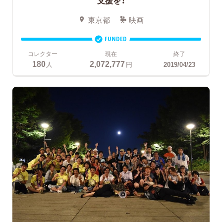
東京都
映画
FUNDED
コレクター
現在
終了
180
2,072,777
人
円
2019/04/23