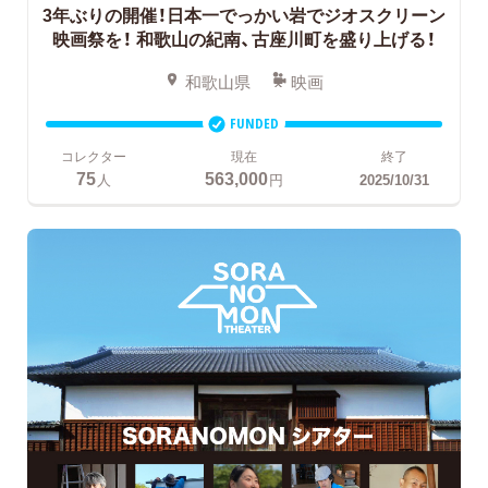
3年ぶりの開催！日本一でっかい岩でジオスクリーン
映画祭を！
和歌山の紀南、古座川町を盛り上げる！
和歌山県
映画
FUNDED
コレクター
現在
終了
75
563,000
人
円
2025/10/31