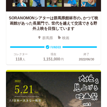
SORANOMONシアターは群馬県館林市の、かつて映
画館があった長屋門で、
世代を越えて交流できる野
外上映を目指しています
群馬県
映画
FUNDED
コレクター
現在
終了
118
1,151,000
人
円
2022/06/30