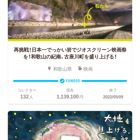
再挑戦！日本一でっかい岩でジオスクリーン映画祭
を！和歌山の紀南、古座川町を盛り上げる！
和歌山県
映画
FUNDED
コレクター
現在
終了
132
1,139,100
人
円
2022/05/09