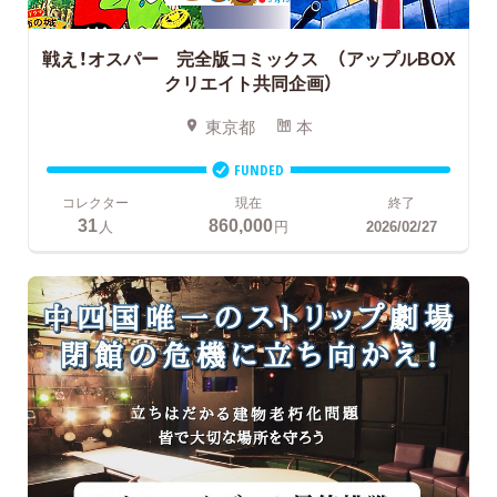
戦え！オスパー 完全版コミックス （アップルBOX
クリエイト共同企画）
東京都
本
FUNDED
コレクター
現在
終了
31
860,000
人
円
2026/02/27