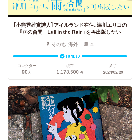
【小熊秀雄賞詩人】アイルランド在住、津川エリコの
『雨の合間 Lull in the Rain』を再出版したい
その他・海外
本
FUNDED
コレクター
現在
終了
90
1,178,500
人
円
2024/02/29