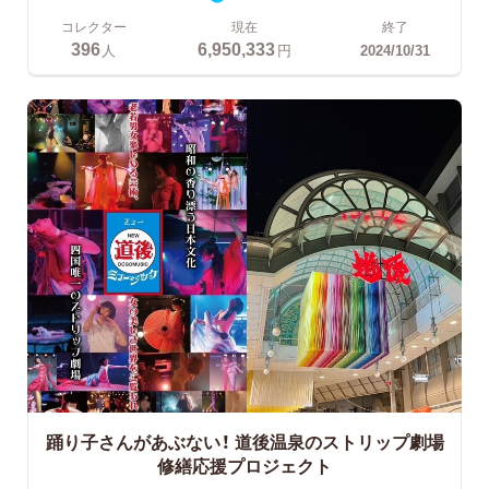
コレクター
現在
終了
396
6,950,333
人
円
2024/10/31
踊り子さんがあぶない！
道後温泉のストリップ劇場
修繕応援プロジェクト