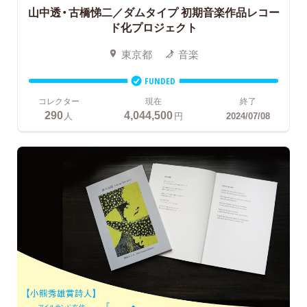
山中透・古橋悌二／ダムタイプ
初期音楽作品レコー
ド化プロジェクト
東京都
音楽
FUNDED
コレクター
現在
終了
290
4,044,500
人
円
2024/07/08