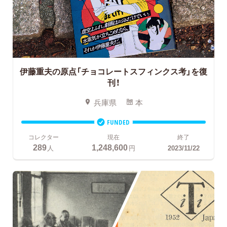
伊藤重夫の原点「チョコレートスフィンクス考」を復
刊！
兵庫県
本
FUNDED
コレクター
現在
終了
289
1,248,600
人
円
2023/11/22