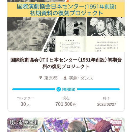
国際演劇協会（ITI）日本センター（1951年創設）初期資
料の復刻プロジェクト
東京都
演劇・ダンス
FUNDED
コレクター
現在
終了
30
701,500
人
円
2023/02/27