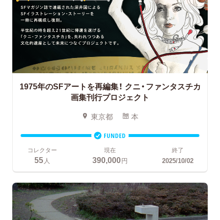
1975年のSFアートを再編集！
クニ・ファンタスチカ
画集刊行プロジェクト
東京都
本
FUNDED
コレクター
現在
終了
55
390,000
人
円
2025/10/02