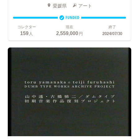
愛媛県
アート
FUNDED
コレクター
現在
終了
159
2,559,000
人
円
2024/07/30