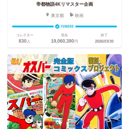
帝都物語4Kリマスター企画
東京都
映画
FUNDED
コレクター
現在
終了
830
19,060,390
人
円
2026/03/30