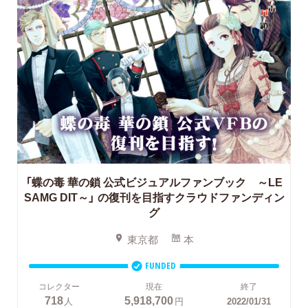
「蝶の毒 華の鎖 公式ビジュアルファンブック ～LE
SAMG DIT～」
の復刊を目指すクラウドファンディン
グ
東京都
本
FUNDED
コレクター
現在
終了
718
5,918,700
人
円
2022/01/31