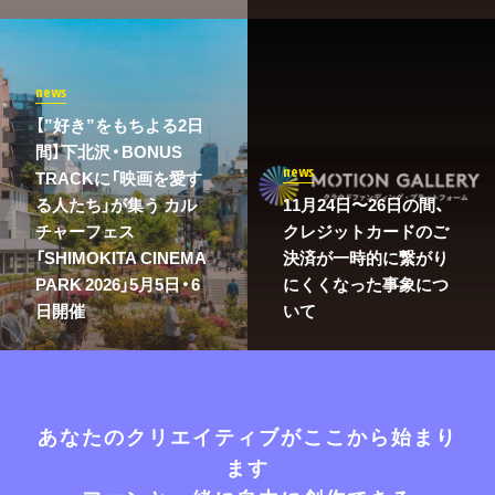
news
【”好き”をもちよる2日
間】下北沢・BONUS
news
TRACKに「映画を愛す
る人たち」が集う カル
11月24日〜26日の間、
チャーフェス
クレジットカードのご
「SHIMOKITA CINEMA
決済が一時的に繋がり
PARK 2026」5月5日・6
にくくなった事象につ
日開催
いて
あなたのクリエイティブがここから始まり
ます