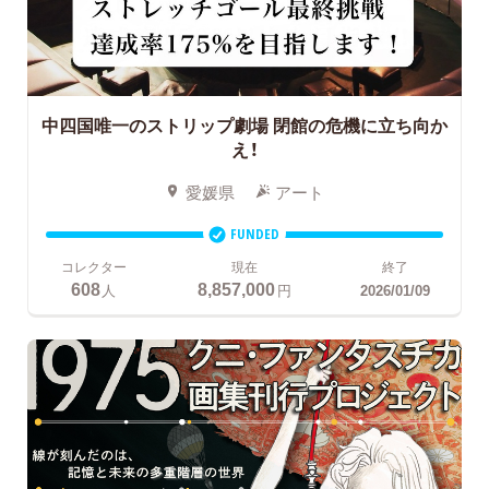
中四国唯一のストリップ劇場 閉館の危機に立ち向か
え！
愛媛県
アート
FUNDED
コレクター
現在
終了
608
8,857,000
人
円
2026/01/09