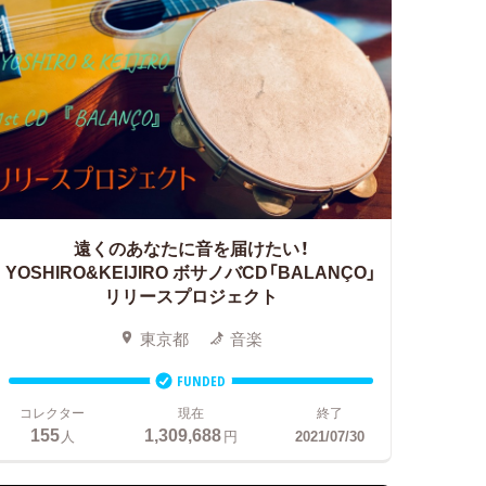
遠くのあなたに音を届けたい！
YOSHIRO&KEIJIRO ボサノバCD「BALANÇO」
リリースプロジェクト
東京都
音楽
FUNDED
コレクター
現在
終了
155
1,309,688
人
円
2021/07/30