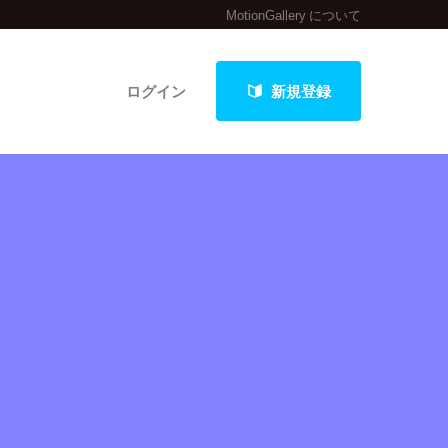
MotionGallery について
ログイン
新規登録
クト
最新進捗報告から探す