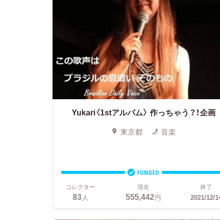
Yukari〈1stアルバム〉
作っちゃう？！企画
東京都
音楽
FUNDED
コレクター
現在
終了
83
555,442
人
円
2021/12/1