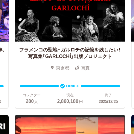
作、
フラメンコの聖地・ガルロチの記憶を残したい！
写真集「GARLOCHÍ」出版プロジェクト
東京都
写真
FUNDED
コレクター
現在
終了
280
2,860,180
0
人
円
2025/12/25