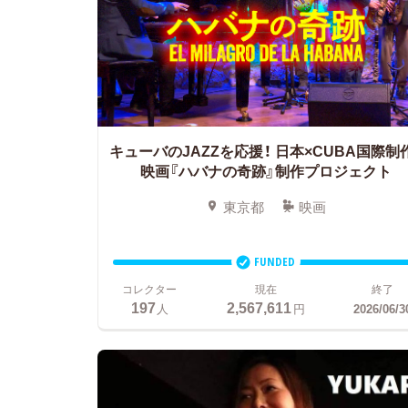
キューバのJAZZを応援！
日本×CUBA国際制
映画『ハバナの奇跡』制作プロジェクト
東京都
映画
FUNDED
コレクター
現在
終了
197
2,567,611
人
円
2026/06/3