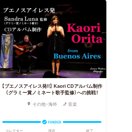
【ブエノスアイレス発!!】
Kaori CDアルバム制作
（グラミー賞ノミネート歌手監修）への挑戦！
その他・海外
音楽
FUNDED
コレクター
現在
終了