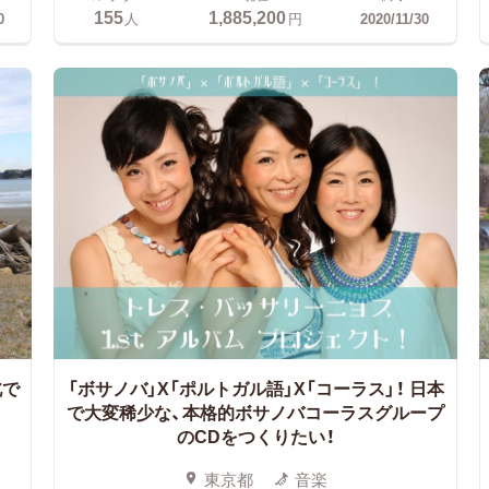
155
1,885,200
0
人
円
2020/11/30
北で
「ボサノバ」X「ポルトガル語」X「コーラス」！
日本
で大変稀少な、本格的ボサノバコーラスグループ
のCDをつくりたい！
東京都
音楽