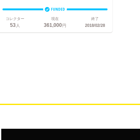
FUNDED
コレクター
現在
終了
53
361,000
人
円
2018/02/28