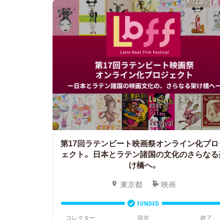
第17回ラテンビート映画祭オンライン化プロ
ェクト。
日本とラテン諸国の文化のさらなる
け橋へ。
東京都
映画
FUNDED
コレクター
現在
終了