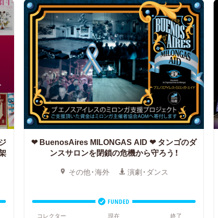
ジ
❤︎ BuenosAires MILONGAS AID ❤︎
タンゴのダ
架
ンスサロンを閉鎖の危機から守ろう！
その他・海外
演劇・ダンス
FUNDED
コレクター
現在
終了