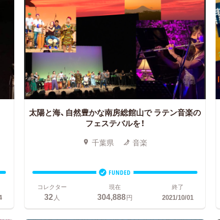
太陽と海、自然豊かな南房総館山で ラテン音楽の
フェステバルを！
千葉県
音楽
FUNDED
コレクター
現在
終了
32
304,888
4
人
円
2021/10/01