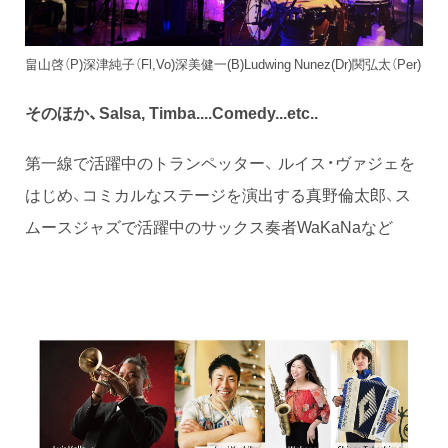
畠山啓（P)深津純子（Fl,Vo)深美健一(B)Ludwing Nunez(Dr)関弘太（Per)
そのほか、Salsa, Timba....Comedy...etc..
第一線で活躍中のトランペッター、 ルイス・ヴァジェを
はじめ、コミカルなステージを演出する真野倫太郎、ス
ムースジャズで活躍中のサックス奏者WaKaNaなど