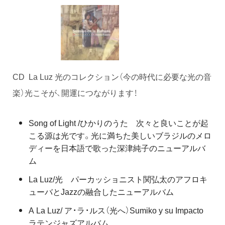
CD La Luz 光のコレクション（今の時代に必要な光の音
楽）光こそが、開運につながります！
Song of Light /ひかりのうた 次々と良いことが起
こる源は光です。光に満ちた美しいブラジルのメロ
ディーを日本語で歌った深津純子のニューアルバ
ム
La Luz/光 パーカッショニスト関弘太のアフロキ
ューバとJazzの融合したニューアルバム
A La Luz/ ア・ラ・ルス（光へ）Sumiko y su Impacto
ラテンジャズアルバム