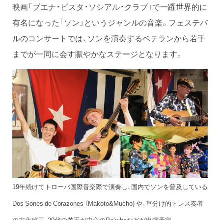
映画「ブエナ・ビスタ・ソシアル・クラブ」で一躍世界的に
有名になった「ソン」というジャンルの音楽。フェステバ
ルのコンサートでは、ソンを演奏するベテランから若手
までが一同に会す賑やかなステージとなります。
19年続けてトローバ国際音楽際で演奏し、国内でソンを普及している
Dos Sones de Corazones （Makoto&Mucho) や、草分け的トレス奏者
の末永雄三、20代の若手が中心のPa'rribaなどが出演予定。